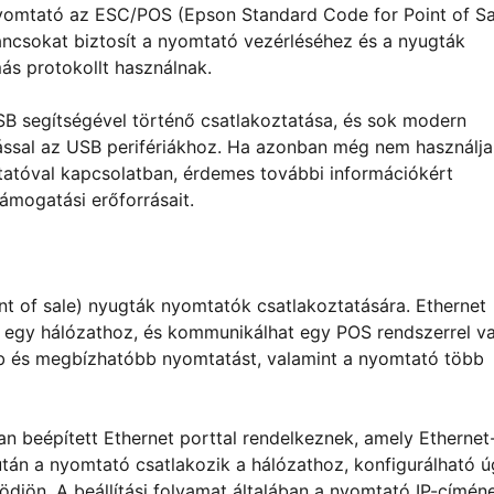
yomtató az ESC/POS (Epson Standard Code for Point of Sa
ancsokat biztosít a nyomtató vezérléséhez és a nyugták
s protokollt használnak.
B segítségével történő csatlakoztatása, és sok modern
ással az USB perifériákhoz. Ha azonban még nem használja
atóval kapcsolatban, érdemes további információkért
ámogatási erőforrásait.
t of sale) nyugták nyomtatók csatlakoztatására. Ethernet
 egy hálózathoz, és kommunikálhat egy POS rendszerrel v
bb és megbízhatóbb nyomtatást, valamint a nyomtató több
n beépített Ethernet porttal rendelkeznek, amely Ethernet
után a nyomtató csatlakozik a hálózathoz, konfigurálható ú
djön. A beállítási folyamat általában a nyomtató IP-címén