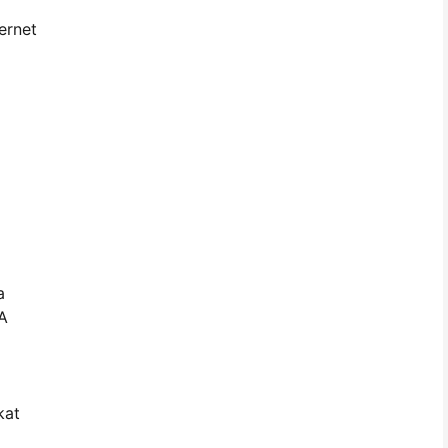
ernet
a
 A
kat