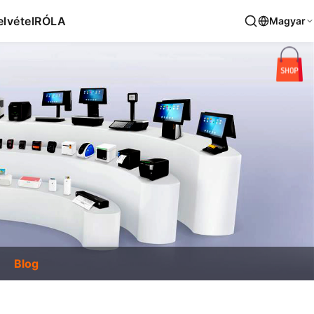
lvétel
RÓLA
Magyar
Blog