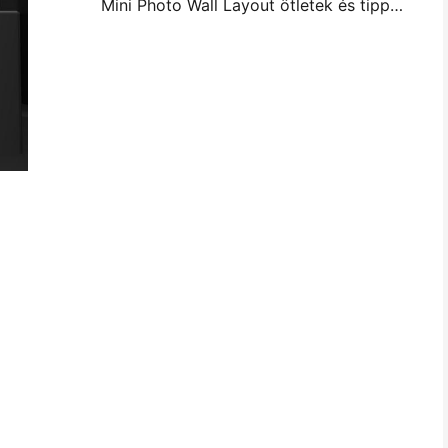
Mini Photo Wall Layout ötletek és tippek a hálószoba és a kollégium díszítése