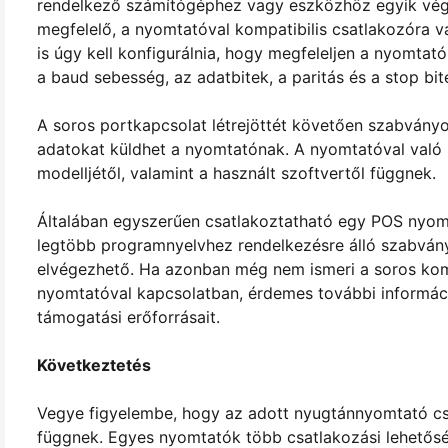
rendelkező számítógéphez vagy eszközhöz egyik végé
megfelelő, a nyomtatóval kompatibilis csatlakozóra v
is úgy kell konfigurálnia, hogy megfeleljen a nyomtat
a baud sebesség, az adatbitek, a paritás és a stop bi
A soros portkapcsolat létrejöttét követően szabvány
adatokat küldhet a nyomtatónak. A nyomtatóval való 
modelljétől, valamint a használt szoftvertől függnek.
Általában egyszerűen csatlakoztatható egy POS nyomt
legtöbb programnyelvhez rendelkezésre álló szabván
elvégezhető. Ha azonban még nem ismeri a soros kom
nyomtatóval kapcsolatban, érdemes további informác
támogatási erőforrásait.
Következtetés
Vegye figyelembe, hogy az adott nyugtánnyomtató csa
függnek. Egyes nyomtatók több csatlakozási lehetősé