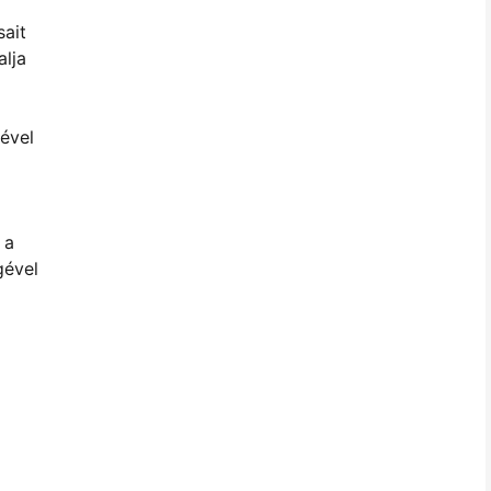
sait
alja
ével
 a
gével