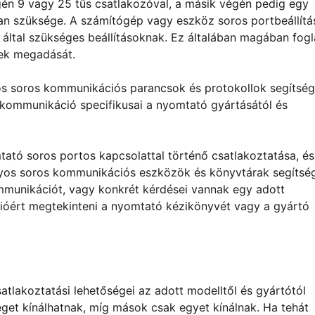
n 9 vagy 25 tűs csatlakozóval, a másik végén pedig egy
an szüksége. A számítógép vagy eszköz soros portbeállítá
ó által szükséges beállításoknak. Ez általában magában fogl
tek megadását.
os soros kommunikációs parancsok és protokollok segítség
kommunikáció specifikusai a nyomtató gyártásától és
ató soros portos kapcsolattal történő csatlakoztatása, és
yos soros kommunikációs eszközök és könyvtárak segítsé
munikációt, vagy konkrét kérdései vannak egy adott
ióért megtekinteni a nyomtató kézikönyvét vagy a gyártó
tlakoztatási lehetőségei az adott modelltől és gyártótól
get kínálhatnak, míg mások csak egyet kínálnak. Ha tehát