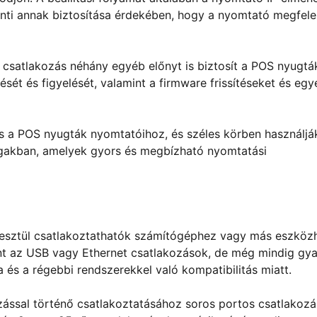
nti annak biztosítása érdekében, hogy a nyomtató megfele
 csatlakozás néhány egyéb előnyt is biztosít a POS nyugtá
sét és figyelését, valamint a firmware frissítéseket és egy
s a POS nyugták nyomtatóihoz, és széles körben használjá
gakban, amelyek gyors és megbízható nyomtatási
esztül csatlakoztathatók számítógéphez vagy más eszköz
int az USB vagy Ethernet csatlakozások, de még mindig gy
és a régebbi rendszerekkel való kompatibilitás miatt.
ással történő csatlakoztatásához soros portos csatlakozá