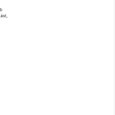
bb
ást,