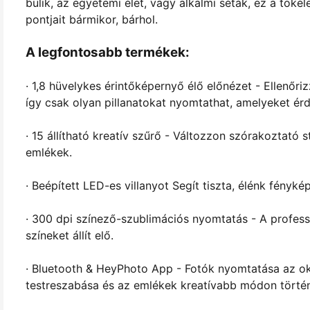
bulik, az egyetemi élet, vagy alkalmi séták, ez a tök
pontjait bármikor, bárhol.
A legfontosabb termékek:
· 1,8 hüvelykes érintőképernyő élő előnézet - Ellenőriz
így csak olyan pillanatokat nyomtathat, amelyeket érd
· 15 állítható kreatív szűrő - Változzon szórakoztató 
emlékek.
· Beépített LED-es villanyot Segít tiszta, élénk fényk
· 300 dpi színező-szublimációs nyomtatás - A profes
színeket állít elő.
· Bluetooth & HeyPhoto App - Fotók nyomtatása az oko
testreszabása és az emlékek kreatívabb módon tört