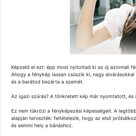
Képzeld el ezt: épp most nyitottad ki az új azonnali 
Ahogy a fénykép lassan csúszik ki, nagy elvárásokkal 
és a barátod bezárta a szemét.
Az igazi szúrás? A tönkretett kép már nyomtatott, és 
Ez nem tükrözi a fényképezési képességeit. A legtöb
alapján tervezték: feltételezik, hogy az első próbálko
és semmi hely a bánáshoz.