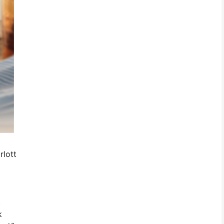
rlott
t
k