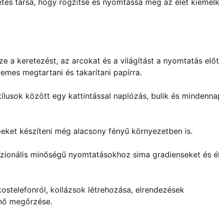
életes társa, hogy rögzítse és nyomtassa meg az élet kiemel
ze a keretezést, az arcokat és a világítást a nyomtatás előt
emes megtartani és takarítani papírra.
stílusok között egy kattintással naplózás, bulik és mindenna
épeket készíteni még alacsony fényű környezetben is.
szionális minőségű nyomtatásokhoz sima gradienseket és é
stelefonról, kollázsok létrehozása, elrendezések
énő megőrzése.