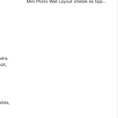
Mini Photo Wall Layout ötletek és tippek a hálószoba és a kollégium díszítése
sére.
ült,
ítés,