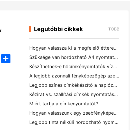
,
Legutóbbi cikkek
TÖBB
Hogyan válassza ki a megfelelő étterem szoftvert a kis vagy középméretű étteremhez
k
edIn
Twitter
Share
Szüksége van hordozható A4 nyomtatóra a raktári számlákhoz? Mi valójában működik
Készíthetnek-e hőcímkényomtatók vízálló címkéket kisvállalkozási termékekhez?
A legjobb azonnali fényképezőgép azoknak a kezdőknek, akik nem akarnak papírt pazarolni
Legjobb színes címkékészítő a naplózáshoz és a scrapbooking-hez: több szín minden oldalhoz
Kézirat vs. szállítási címkék nyomtatása: tippek a kisvállalkozásoknak 2026-ban
Miért tartja a címkenyomtatót?
Hogyan válasszunk egy zsebfényképes nyomtatót: Teljes útmutató a naplózáshoz, utazáshoz és az iPhone-felhasználókhoz
Legjobb tinta nélküli hordozható nyomtató utazáshoz, iskolához és mobil munkához: Hanin MT620 Pro felülvizsgálat