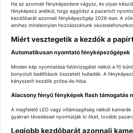
Ha az azonnali fényképezésre vágysz, és olyan készül
fényképezz anélkül, hogy aggódsz a pazarlott nyomtat
kezdőbarát azonnali fényképezőgép 2026-ban. A zökk
amihez mindannyian hozzászoktunk okostelefonunkon 
Miért vesztegetik a kezdők a papír
Automatikusan nyomtató fényképezőgépek
Minden kép nyomtatása felülvizsgálat nélkül a fő bűn
bonyolult beállítások összetett hulladék. A fénykép
kényszerít kezdők próba-és-hiba.
Alacsony fényű fényképek flash támogatás n
A megfelelő LED vagy villámsegítség nélküli kamerák
gyakran tévedéssel nyomtatják ki őket, tovább pazaro
Legjobb kezdőbarát azonnali kame