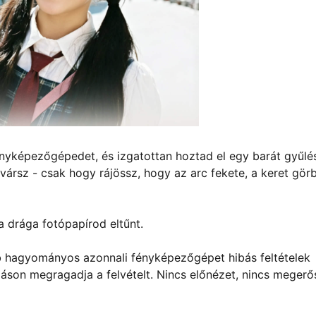
fényképezőgépedet, és izgatottan hoztad el egy barát gyűlé
vársz - csak hogy rájössz, hogy az arc fekete, a keret görb
a drága fotópapírod eltűnt.
b hagyományos azonnali fényképezőgépet hibás feltételek
záson megragadja a felvételt. Nincs előnézet, nincs megerős