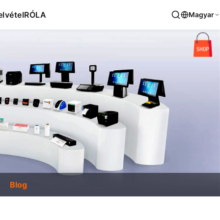
lvétel
RÓLA
Magyar
Blog