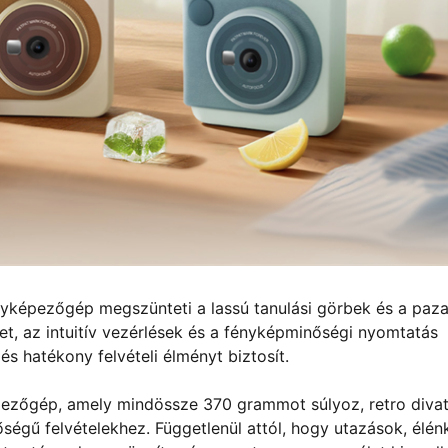
ényképezőgép megszünteti a lassú tanulási görbek és a paza
et, az intuitív vezérlések és a fényképminőségi nyomtatás
s hatékony felvételi élményt biztosít.
pezőgép, amely mindössze 370 grammot súlyoz, retro diva
ségű felvételekhez. Függetlenül attól, hogy utazások, élén