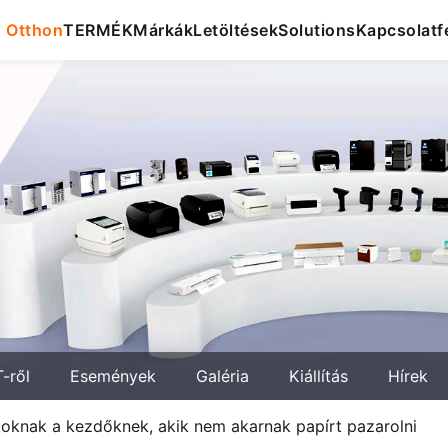
Otthon
TERMÉK
Márkák
Letöltések
Solutions
Kapcsolatfe
-ről
Események
Galéria
Kiállítás
Hírek
oknak a kezdőknek, akik nem akarnak papírt pazarolni