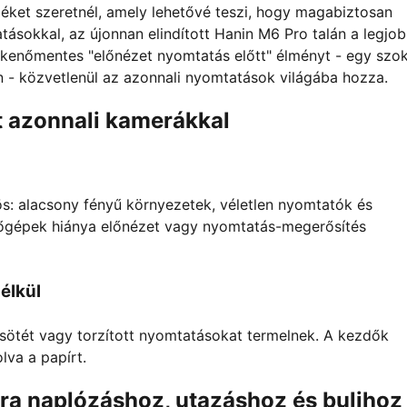
éket szeretnél, amely lehetővé teszi, hogy magabiztosan
ásokkal, az újonnan elindított Hanin M6 Pro talán a legjo
enőmentes "előnézet nyomtatás előtt" élményt - egy szok
- közvetlenül az azonnali nyomtatások világába hozza.
t azonnali kamerákkal
ös: alacsony fényű környezetek, véletlen nyomtatók és
ezőgépek hiánya előnézet vagy nyomtatás-megerősítés
élkül
 sötét vagy torzított nyomtatásokat termelnek. A kezdők
lva a papírt.
ra naplózáshoz, utazáshoz és bulihoz