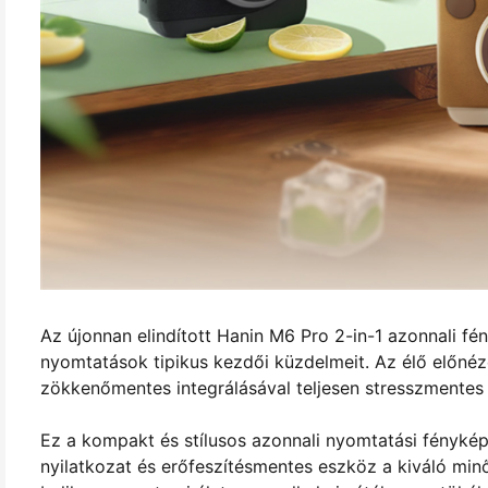
Az újonnan elindított Hanin M6 Pro 2-in-1 azonnali f
nyomtatások tipikus kezdői küzdelmeit. Az élő előnéz
zökkenőmentes integrálásával teljesen stresszmentes é
Ez a kompakt és stílusos azonnali nyomtatási fényké
nyilatkozat és erőfeszítésmentes eszköz a kiváló minő