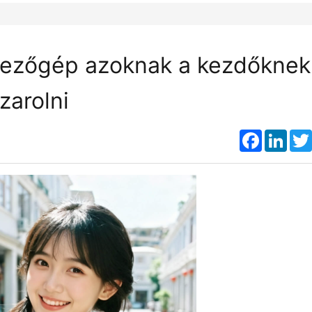
pezőgép azoknak a kezdőknek
zarolni
Faceboo
Link