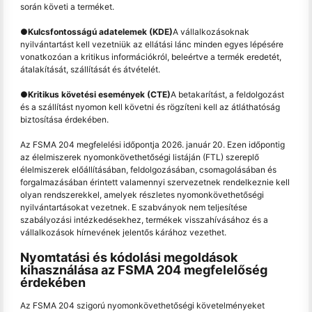
során követi a terméket.
●
Kulcsfontosságú adatelemek (KDE)
A vállalkozásoknak
nyilvántartást kell vezetniük az ellátási lánc minden egyes lépésére
vonatkozóan a kritikus információkról, beleértve a termék eredetét,
átalakítását, szállítását és átvételét.
●
Kritikus követési események (CTE)
A betakarítást, a feldolgozást
és a szállítást nyomon kell követni és rögzíteni kell az átláthatóság
biztosítása érdekében.
Az FSMA 204 megfelelési időpontja 2026. január 20. Ezen időpontig
az élelmiszerek nyomonkövethetőségi listáján (FTL) szereplő
élelmiszerek előállításában, feldolgozásában, csomagolásában és
forgalmazásában érintett valamennyi szervezetnek rendelkeznie kell
olyan rendszerekkel, amelyek részletes nyomonkövethetőségi
nyilvántartásokat vezetnek. E szabványok nem teljesítése
szabályozási intézkedésekhez, termékek visszahívásához és a
vállalkozások hírnevének jelentős kárához vezethet.
Nyomtatási és kódolási megoldások
kihasználása az FSMA 204 megfelelőség
érdekében
Az FSMA 204 szigorú nyomonkövethetőségi követelményeket