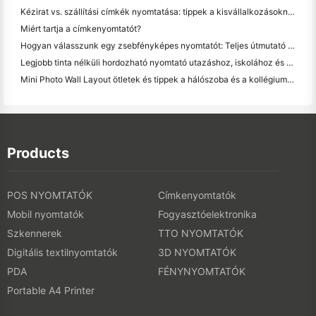
Kézirat vs. szállítási címkék nyomtatása: tippek a kisvállalkozásoknak 2026-ban
Miért tartja a címkenyomtatót?
Hogyan válasszunk egy zsebfényképes nyomtatót: Teljes útmutató a naplózáshoz, utazáshoz és az iPhone-felhasználókhoz
Legjobb tinta nélküli hordozható nyomtató utazáshoz, iskolához és mobil munkához: Hanin MT620 Pro felülvizsgálat
Mini Photo Wall Layout ötletek és tippek a hálószoba és a kollégium díszítése
Products
POS NYOMTATÓK
Címkenyomtatók
Mobil nyomtatók
Fogyasztóelektronika
Szkennerek
TTO NYOMTATÓK
Digitális textilnyomtatók
3D NYOMTATÓK
PDA
FÉNYNYOMTATÓK
Portable A4 Printer