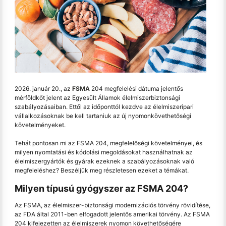
2026. január 20., az
FSMA
204 megfelelési dátuma jelentős
mérföldkőt jelent az Egyesült Államok élelmiszerbiztonsági
szabályozásaiban. Ettől az időponttól kezdve az élelmiszeripari
vállalkozásoknak be kell tartaniuk az új nyomonkövethetőségi
követelményeket.
Tehát pontosan mi az FSMA 204, megfelelőségi követelményei, és
milyen nyomtatási és kódolási megoldásokat használhatnak az
élelmiszergyártók és gyárak ezeknek a szabályozásoknak való
megfeleléshez? Beszéljük meg részletesen ezeket a témákat.
Milyen típusú gyógyszer az FSMA 204?
Az FSMA, az élelmiszer-biztonsági modernizációs törvény rövidítése,
az FDA által 2011-ben elfogadott jelentős amerikai törvény. Az FSMA
204 kifejezetten az élelmiszerek nyomon követhetőségére