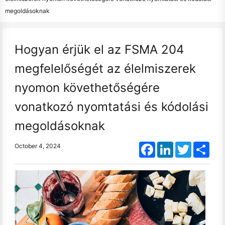
megoldásoknak
Hogyan érjük el az FSMA 204
megfelelőségét az élelmiszerek
nyomon követhetőségére
vonatkozó nyomtatási és kódolási
megoldásoknak
Facebook
LinkedIn
Twitter
Shar
October 4, 2024