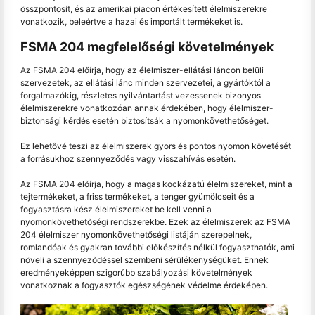
összpontosít, és az amerikai piacon értékesített élelmiszerekre
vonatkozik, beleértve a hazai és importált termékeket is.
FSMA 204 megfelelőségi követelmények
Az FSMA 204 előírja, hogy az élelmiszer-ellátási láncon belüli
szervezetek, az ellátási lánc minden szervezetei, a gyártóktól a
forgalmazókig, részletes nyilvántartást vezessenek bizonyos
élelmiszerekre vonatkozóan annak érdekében, hogy élelmiszer-
biztonsági kérdés esetén biztosítsák a nyomonkövethetőséget.
Ez lehetővé teszi az élelmiszerek gyors és pontos nyomon követését
a forrásukhoz szennyeződés vagy visszahívás esetén.
Az FSMA 204 előírja, hogy a magas kockázatú élelmiszereket, mint a
tejtermékeket, a friss termékeket, a tenger gyümölcseit és a
fogyasztásra kész élelmiszereket be kell venni a
nyomonkövethetőségi rendszerekbe. Ezek az élelmiszerek az FSMA
204 élelmiszer nyomonkövethetőségi listáján szerepelnek,
romlandóak és gyakran további előkészítés nélkül fogyaszthatók, ami
növeli a szennyeződéssel szembeni sérülékenységüket. Ennek
eredményeképpen szigorúbb szabályozási követelmények
vonatkoznak a fogyasztók egészségének védelme érdekében.