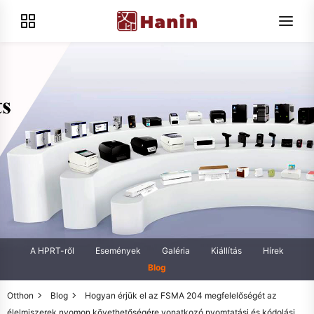
A HPRT-ről
Események
Galéria
Kiállítás
Hírek
Blog
Otthon
Blog
Hogyan érjük el az FSMA 204 megfelelőségét az
élelmiszerek nyomon követhetőségére vonatkozó nyomtatási és kódolási