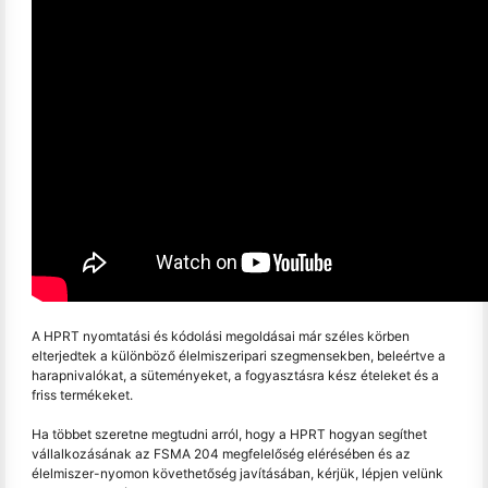
A HPRT nyomtatási és kódolási megoldásai már széles körben
elterjedtek a különböző élelmiszeripari szegmensekben, beleértve a
harapnivalókat, a süteményeket, a fogyasztásra kész ételeket és a
friss termékeket.
Ha többet szeretne megtudni arról, hogy a HPRT hogyan segíthet
vállalkozásának az FSMA 204 megfelelőség elérésében és az
élelmiszer-nyomon követhetőség javításában, kérjük, lépjen velünk