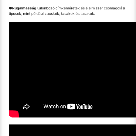
●
Rugalmasság
Különböző címkeméretek és élelmiszer csomagolási
típusok, mint például zacskók, tasakok és tasakok.