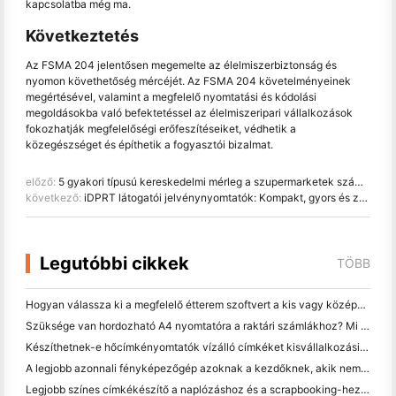
kapcsolatba még ma.
Következtetés
Az FSMA 204 jelentősen megemelte az élelmiszerbiztonság és
nyomon követhetőség mércéjét. Az FSMA 204 követelményeinek
megértésével, valamint a megfelelő nyomtatási és kódolási
megoldásokba való befektetéssel az élelmiszeripari vállalkozások
fokozhatják megfelelőségi erőfeszítéseiket, védhetik a
közegészséget és építhetik a fogyasztói bizalmat.
előző:
5 gyakori típusú kereskedelmi mérleg a szupermarketek számára, amit tudnia kell
következő:
iDPRT látogatói jelvénynyomtatók: Kompakt, gyors és zökkenőmentes integráció a hatékony látogatókezelés érdekében
Legutóbbi cikkek
TÖBB
Hogyan válassza ki a megfelelő étterem szoftvert a kis vagy középméretű étteremhez
Szüksége van hordozható A4 nyomtatóra a raktári számlákhoz? Mi valójában működik
Készíthetnek-e hőcímkényomtatók vízálló címkéket kisvállalkozási termékekhez?
A legjobb azonnali fényképezőgép azoknak a kezdőknek, akik nem akarnak papírt pazarolni
Legjobb színes címkékészítő a naplózáshoz és a scrapbooking-hez: több szín minden oldalhoz