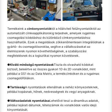
Termékeink a
címkenyomtatók
tól a hőátviteli felülnyomtatóktól az
automatizált címkeapplikátorokig terjednek, amelyek rugalmas
csomagolási kódoláshoz és különböző címkenyomtatáshoz
használhatók. Ezek a megoldások zökkenőmentesen integrálódnak a
gyártó- és csomagolósorokba, segítve a vállalkozásokat az
élelmiszerek nyomon követhetőségének, a szabályozási
megfelelésnek és a logisztikai nyomon követésnek.
●
Kiváló minőségű nyomtatások
Tiszta és olvasható kódokat
biztosít, beleértve az összes gyakori 1D és 2D vonalkódot, mint
például a GS1 és az Data Matrix, a termékcímkéken és a rugalmas
csomagolófóliákon.
●
Tartósság
A nyomtatások ellenállnak a nehéz környezeteknek,
például kopásnak, hőnek, nedvességnek és vegyi anyagoknak.
●
Változóadatok nyomtatása
Lehetővé teszi a dinamikus adatok,
például lejárati dátumok, tételszámok és vonalkódok valós idejű
kinyomtatását.