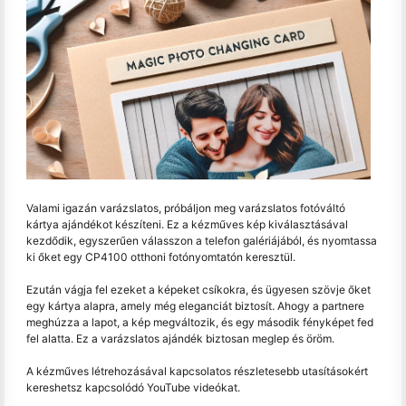
Valami igazán varázslatos, próbáljon meg varázslatos fotóváltó
kártya ajándékot készíteni. Ez a kézműves kép kiválasztásával
kezdődik, egyszerűen válasszon a telefon galériájából, és nyomtassa
ki őket egy CP4100 otthoni fotónyomtatón keresztül.
Ezután vágja fel ezeket a képeket csíkokra, és ügyesen szövje őket
egy kártya alapra, amely még eleganciát biztosít. Ahogy a partnere
meghúzza a lapot, a kép megváltozik, és egy második fényképet fed
fel alatta. Ez a varázslatos ajándék biztosan meglep és öröm.
A kézműves létrehozásával kapcsolatos részletesebb utasításokért
kereshetsz kapcsolódó YouTube videókat.