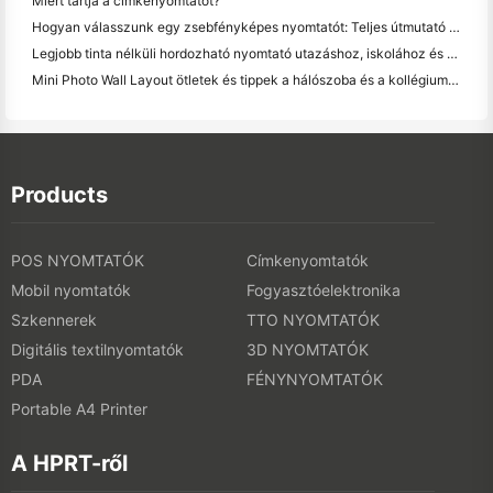
Miért tartja a címkenyomtatót?
Hogyan válasszunk egy zsebfényképes nyomtatót: Teljes útmutató a naplózáshoz, utazáshoz és az iPhone-felhasználókhoz
Legjobb tinta nélküli hordozható nyomtató utazáshoz, iskolához és mobil munkához: Hanin MT620 Pro felülvizsgálat
Mini Photo Wall Layout ötletek és tippek a hálószoba és a kollégium díszítése
Products
POS NYOMTATÓK
Címkenyomtatók
Mobil nyomtatók
Fogyasztóelektronika
Szkennerek
TTO NYOMTATÓK
Digitális textilnyomtatók
3D NYOMTATÓK
PDA
FÉNYNYOMTATÓK
Portable A4 Printer
A HPRT-ről