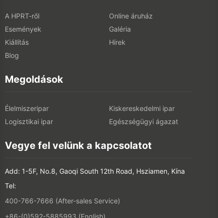
A HPRT-ről
Online áruház
Események
Galéria
Kiállítás
Hírek
Blog
Megoldások
Élelmiszeripar
Kiskereskedelmi ipar
Logisztikai ipar
Egészségügyi ágazat
Vegye fel velünk a kapcsolatot
Add: 1-5F, No.8, Gaoqi South 12th Road, Hsziamen, Kína
Tel:
400-766-7666 (After-sales Service)
+86-(0)592-5885993 (English)