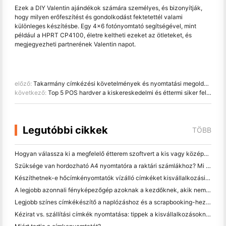
Ezek a DIY Valentin ajándékok számára személyes, és bizonyítják,
hogy milyen erőfeszítést és gondolkodást fektetettél valami
különleges készítésbe. Egy 4x6 fotónyomtató segítségével, mint
például a HPRT CP4100, életre keltheti ezeket az ötleteket, és
megjegyezheti partnerének Valentin napot.
előző:
Takarmány címkézési követelmények és nyomtatási megoldások HPRT-vel
következő:
Top 5 POS hardver a kiskereskedelmi és éttermi siker fellendítéséhez 2024-ben
Legutóbbi cikkek
TÖBB
Hogyan válassza ki a megfelelő étterem szoftvert a kis vagy középméretű étteremhez
Szüksége van hordozható A4 nyomtatóra a raktári számlákhoz? Mi valójában működik
Készíthetnek-e hőcímkényomtatók vízálló címkéket kisvállalkozási termékekhez?
A legjobb azonnali fényképezőgép azoknak a kezdőknek, akik nem akarnak papírt pazarolni
Legjobb színes címkékészítő a naplózáshoz és a scrapbooking-hez: több szín minden oldalhoz
Kézirat vs. szállítási címkék nyomtatása: tippek a kisvállalkozásoknak 2026-ban