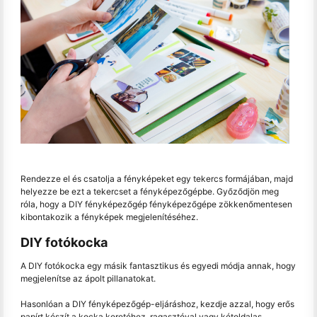
Rendezze el és csatolja a fényképeket egy tekercs formájában, majd
helyezze be ezt a tekercset a fényképezőgépbe. Győződjön meg
róla, hogy a DIY fényképezőgép fényképezőgépe zökkenőmentesen
kibontakozik a fényképek megjelenítéséhez.
DIY fotókocka
A DIY fotókocka egy másik fantasztikus és egyedi módja annak, hogy
megjelenítse az ápolt pillanatokat.
Hasonlóan a DIY fényképezőgép-eljáráshoz, kezdje azzal, hogy erős
papírt készít a kocka keretéhez, ragasztóval vagy kétoldalas