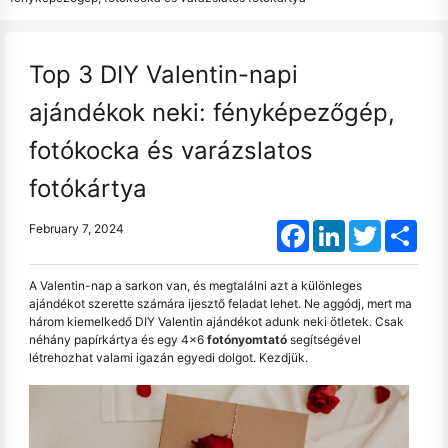
Top 3 DIY Valentin-napi
ajándékok neki: fényképezőgép,
fotókocka és varázslatos
fotókártya
Facebook
LinkedIn
Twitter
Shar
February 7, 2024
A Valentin-nap a sarkon van, és megtalálni azt a különleges
ajándékot szerette számára ijesztő feladat lehet. Ne aggódj, mert ma
három kiemelkedő DIY Valentin ajándékot adunk neki ötletek. Csak
néhány papírkártya és egy 4x6
fotónyomtató
segítségével
létrehozhat valami igazán egyedi dolgot. Kezdjük.