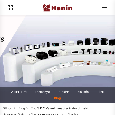
A HPRT-ről
Események
Galéria
Kiállítás
Hírek
Blog
Otthon
Blog
Top 3 DIY Valentin-napi ajándékok neki:
fényképezőgép, fotókocka és varázslatos fotókártya