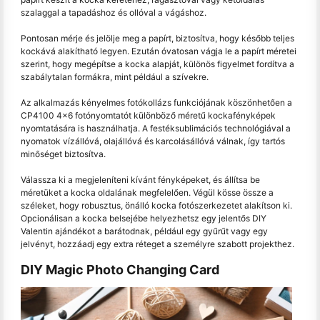
szalaggal a tapadáshoz és ollóval a vágáshoz.
Pontosan mérje és jelölje meg a papírt, biztosítva, hogy később teljes
kockává alakítható legyen. Ezután óvatosan vágja le a papírt méretei
szerint, hogy megépítse a kocka alapját, különös figyelmet fordítva a
szabálytalan formákra, mint például a szívekre.
Az alkalmazás kényelmes fotókollázs funkciójának köszönhetően a
CP4100 4x6 fotónyomtatót különböző méretű kockafényképek
nyomtatására is használhatja. A festéksublimációs technológiával a
nyomatok vízállóvá, olajállóvá és karcolásállóvá válnak, így tartós
minőséget biztosítva.
Válassza ki a megjeleníteni kívánt fényképeket, és állítsa be
méretüket a kocka oldalának megfelelően. Végül kösse össze a
széleket, hogy robusztus, önálló kocka fotószerkezetet alakítson ki.
Opcionálisan a kocka belsejébe helyezhetsz egy jelentős DIY
Valentin ajándékot a barátodnak, például egy gyűrűt vagy egy
jelvényt, hozzáadj egy extra réteget a személyre szabott projekthez.
DIY Magic Photo Changing Card