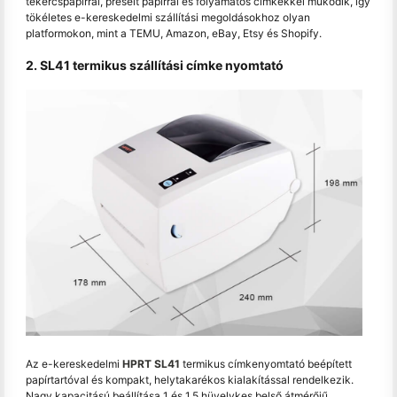
tekercspapírral, préselt papírral és folyamatos címkékkel működik, így
tökéletes e-kereskedelmi szállítási megoldásokhoz olyan
platformokon, mint a TEMU, Amazon, eBay, Etsy és Shopify.
2. SL41 termikus szállítási címke nyomtató
Az e-kereskedelmi
HPRT SL41
termikus címkenyomtató beépített
papírtartóval és kompakt, helytakarékos kialakítással rendelkezik.
Nagy kapacitású beállítása 1 és 1,5 hüvelykes belső átmérőjű,