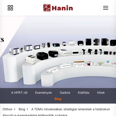
A HPRT-ről
Események
Galéria
Kiállítás
Hírek
Blog
Otthon
Blog
A TEMU növekedése: stratégiai ismeretek a határokon
átnyúló e-kereskedelmi értékesítők számára