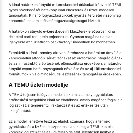
A kínai határokon átnyúló e-kereskedelmi óriásokat képviselő TEMU
gyors növekedését hatékony ipari klaszterek és üzleti modellek
támogatják. Kína fő fogyasztási cikkek gyártási területei viszonylag
koncentráltak, ami erős méretgazdaságosságot biztosít.
A határokon átnyúló e-kereskedelmi klaszterek elsősorban Kína
délkeleti parti területein terjednek el. Gyorsan reagálnak a piaci
igényekre az "üzletfront-backfactory" modellnek köszönhetően.
Ezenkívül a kínai kormány aktívan létrehozza a határokon átnyúló e-
kereskedelmi átfogó kísérleti zónákat az erőforrások integrációjának
és az infrastruktúra építésének előmozdítása érdekében, a határokon
átnyúló export hatékonyságának növelése és az új külkereskedelmi
formátumok kiváló minőségű fejlesztésének támogatása érdekében.
A TEMU üzleti modellje
A TEMU teljesen felügyelt modellt alkalmaz, amely egyablakos
értékesítési megoldást kínál az eladóknak, amely magában foglalja a
logisztikát, a tengerentúli raktározást és az értékesítés utáni
szolgáltatást.
Ez a modell lehetővé teszi az eladók számára, hogy a termék
gyártására és a K+F-re összpontosítsanak, míg a TEMU kezeli a
komplex logisztikát és az ügyfélszolgálatot, jelentősen javítva a