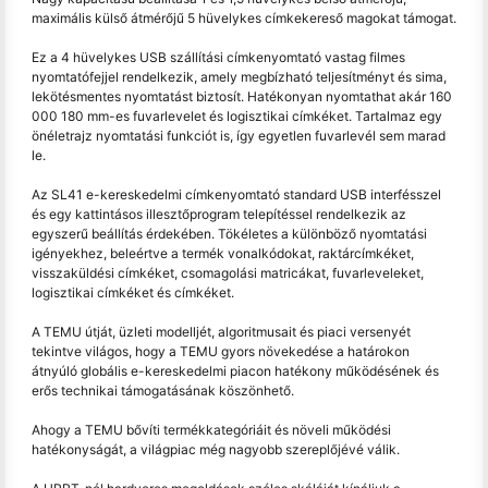
maximális külső átmérőjű 5 hüvelykes címkekereső magokat támogat.
Ez a 4 hüvelykes USB szállítási címkenyomtató vastag filmes
nyomtatófejjel rendelkezik, amely megbízható teljesítményt és sima,
lekötésmentes nyomtatást biztosít. Hatékonyan nyomtathat akár 160
000 180 mm-es fuvarlevelet és logisztikai címkéket. Tartalmaz egy
önéletrajz nyomtatási funkciót is, így egyetlen fuvarlevél sem marad
le.
Az SL41 e-kereskedelmi címkenyomtató standard USB interfésszel
és egy kattintásos illesztőprogram telepítéssel rendelkezik az
egyszerű beállítás érdekében. Tökéletes a különböző nyomtatási
igényekhez, beleértve a termék vonalkódokat, raktárcímkéket,
visszaküldési címkéket, csomagolási matricákat, fuvarleveleket,
logisztikai címkéket és címkéket.
A TEMU útját, üzleti modelljét, algoritmusait és piaci versenyét
tekintve világos, hogy a TEMU gyors növekedése a határokon
átnyúló globális e-kereskedelmi piacon hatékony működésének és
erős technikai támogatásának köszönhető.
Ahogy a TEMU bővíti termékkategóriáit és növeli működési
hatékonyságát, a világpiac még nagyobb szereplőjévé válik.