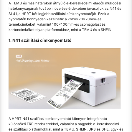
A TEMU és más határokon átnyúló e-kereskedelmi eladók működési
hatékonyságának további növelése érdekében javasoljuk az N41 és
SL41, a HPRT két legjobb szállítási címkenyomtatóját. Ezek a
nyomtatók könnyedén kezelhetik a közös 70x20mm-es
termékcímkéket, valamint 100x100mm-es csomagolást és
kartoncímkéket olyan platformokhoz, mint a TEMU és a SHEIN.
1. N41 szállítási címkenyomtató
A HPRT N41 szállítási címkenyomtató könnyen integrálható
különböző ERP rendszerekkel, valamint a nagyobb e-kereskedelmi
és szállítási platformokkal, mint a TEMU, SHEIN, UPS és DHL. Egy- és