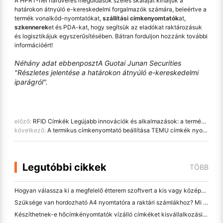
A HPRT-nél hardveres megoldások széles skáláját kínáljuk a
határokon átnyúló e-kereskedelmi forgalmazók számára, beleértve a
termék vonalkód-nyomtatókat,
szállítási címkenyomtatók
at,
szkennerek
et és PDA-kat, hogy segítsük az eladókat raktározásuk
és logisztikájuk egyszerűsítésében. Bátran forduljon hozzánk további
információért!
Néhány adat ebben
poszt
A Guotai Junan Securities
"Részletes jelentése a határokon átnyúló e-kereskedelmi
iparágról".
előző:
RFID Címkék Legújabb innovációk és alkalmazások: a termékhamisítás elleni védelemtől a drónok leltáráig
következő:
A termikus címkenyomtató beállítása TEMU címkék nyomtatásához
Legutóbbi cikkek
TÖBB
Hogyan válassza ki a megfelelő étterem szoftvert a kis vagy középméretű étteremhez
Szüksége van hordozható A4 nyomtatóra a raktári számlákhoz? Mi valójában működik
Készíthetnek-e hőcímkényomtatók vízálló címkéket kisvállalkozási termékekhez?