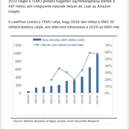
2023 végén a TEMU globális független ügyféllátogatásai elérték a
467 milliót, ami világszerte második helyen áll, csak az Amazon
mögött.
A LatePost szerint a TEMU célja, hogy 2024-ben elérje a GMV 30
milliárd dolláros célját, ami több mint kétszerese a 2023-as GMV-nek.