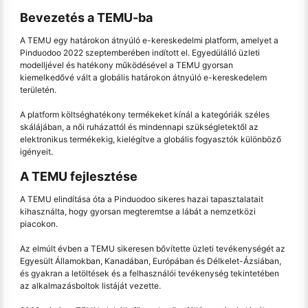
Bevezetés a TEMU-ba
A TEMU egy határokon átnyúló e-kereskedelmi platform, amelyet a
Pinduodoo 2022 szeptemberében indított el. Egyedülálló üzleti
modelljével és hatékony működésével a TEMU gyorsan
kiemelkedővé vált a globális határokon átnyúló e-kereskedelem
területén.
A platform költséghatékony termékeket kínál a kategóriák széles
skálájában, a női ruházattól és mindennapi szükségletektől az
elektronikus termékekig, kielégítve a globális fogyasztók különböző
igényeit.
A TEMU fejlesztése
A TEMU elindítása óta a Pinduodoo sikeres hazai tapasztalatait
kihasználta, hogy gyorsan megteremtse a lábát a nemzetközi
piacokon.
Az elmúlt évben a TEMU sikeresen bővítette üzleti tevékenységét az
Egyesült Államokban, Kanadában, Európában és Délkelet-Ázsiában,
és gyakran a letöltések és a felhasználói tevékenység tekintetében
az alkalmazásboltok listáját vezette.