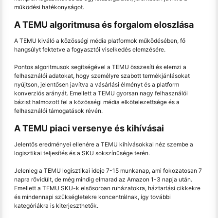
működési hatékonyságot.
A TEMU algoritmusa és forgalom eloszlása
A TEMU kiváló a közösségi média platformok működésében, fő
hangsúlyt fektetve a fogyasztói viselkedés elemzésére.
Pontos algoritmusok segítségével a TEMU összesíti és elemzi a
felhasználói adatokat, hogy személyre szabott termékjánlásokat
nyújtson, jelentősen javítva a vásárlási élményt és a platform
konverziós arányát. Emellett a TEMU gyorsan nagy felhasználói
bázist halmozott fel a közösségi média elkötelezettsége és a
felhasználói támogatások révén.
A TEMU piaci versenye és kihívásai
Jelentős eredményei ellenére a TEMU kihívásokkal néz szembe a
logisztikai teljesítés és a SKU sokszínűsége terén.
Jelenleg a TEMU logisztikai ideje 7-15 munkanap, ami fokozatosan 7
napra rövidült, de még mindig elmarad az Amazon 1-3 napja után.
Emellett a TEMU SKU-k elsősorban ruházatokra, háztartási cikkekre
és mindennapi szükségletekre koncentrálnak, így további
kategóriákra is kiterjeszthetők.