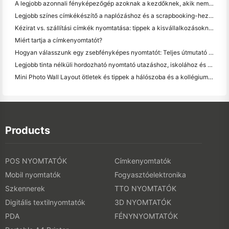
A legjobb azonnali fényképezőgép azoknak a kezdőknek, akik nem akarnak papírt pazarolni
Legjobb színes címkékészítő a naplózáshoz és a scrapbooking-hez: több szín minden oldalhoz
Kézirat vs. szállítási címkék nyomtatása: tippek a kisvállalkozásoknak 2026-ban
Miért tartja a címkenyomtatót?
Hogyan válasszunk egy zsebfényképes nyomtatót: Teljes útmutató a naplózáshoz, utazáshoz és az iPhone-felhasználókhoz
Legjobb tinta nélküli hordozható nyomtató utazáshoz, iskolához és mobil munkához: Hanin MT620 Pro felülvizsgálat
Mini Photo Wall Layout ötletek és tippek a hálószoba és a kollégium díszítése
Products
POS NYOMTATÓK
Címkenyomtatók
Mobil nyomtatók
Fogyasztóelektronika
Szkennerek
TTO NYOMTATÓK
Digitális textilnyomtatók
3D NYOMTATÓK
PDA
FÉNYNYOMTATÓK