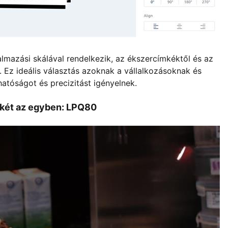
almazási skálával rendelkezik, az ékszercímkéktől és az
 Ez ideális választás azoknak a vállalkozásoknak és
óságot és precizitást igényelnek.
 két az egyben: LPQ80