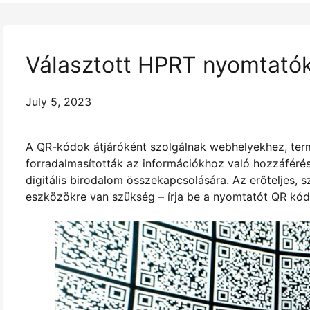
Választott HPRT nyomtató
July 5, 2023
A QR-kódok átjáróként szolgálnak webhelyekhez, te
forradalmasították az információkhoz való hozzáférés
digitális birodalom összekapcsolására. Az erőteljes,
eszközökre van szükség – írja be a nyomtatót QR kó