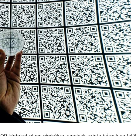
R kódokat olyan címkékre, amelyek szinte bármilyen felül