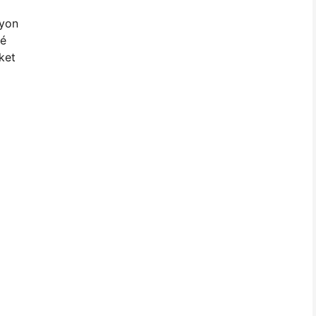
gyon
vé
ket