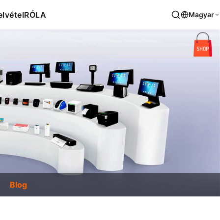
lvétel
RÓLA
Magyar
Blog