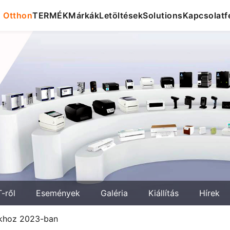
Otthon
TERMÉK
Márkák
Letöltések
Solutions
Kapcsolatfe
-ről
Események
Galéria
Kiállítás
Hírek
okhoz 2023-ban