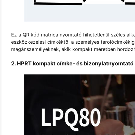
Ez a QR kód matrica nyomtató hihetetlenül széles alk
eszközkezelési címkéktől a személyes tárolócímkékig.
magánszemélyeknek, akik kompakt méretben hordozhat
2. HPRT kompakt címke- és bizonylatnyomtató