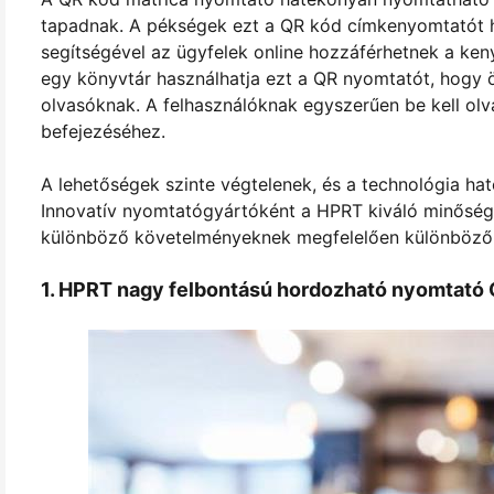
tapadnak. A pékségek ezt a QR kód címkenyomtatót 
segítségével az ügyfelek online hozzáférhetnek a ken
egy könyvtár használhatja ezt a QR nyomtatót, hogy ö
olvasóknak. A felhasználóknak egyszerűen be kell olv
befejezéséhez.
A lehetőségek szinte végtelenek, és a technológia h
Innovatív nyomtatógyártóként a HPRT kiváló minősé
különböző követelményeknek megfelelően különböző f
1. HPRT nagy felbontású hordozható nyomtat