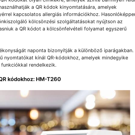
használhatják a QR kódok kinyomtatására, amelyek
yérrel kapcsolatos allergiás információkhoz. Hasonlóképpe
nkiszolgáló kölcsönzési szolgáltatásokat nyújtson az
asniuk a QR kódot a kölcsönfelvételi folyamat egyszerű
atékonyságát naponta bizonyítják a különböző iparágakban.
gű nyomtatókat kínál QR-kódokhoz, amelyek mindegyike
unkciókkal rendelkezik.
ó QR kódokhoz: HM-T260