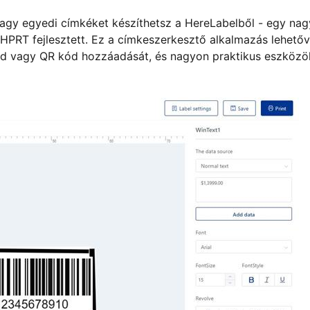
vagy egyedi címkéket készíthetsz a HereLabelből - egy na
 HPRT fejlesztett. Ez a címkeszerkesztő alkalmazás lehető
kód vagy QR kód hozzáadását, és nagyon praktikus eszközö