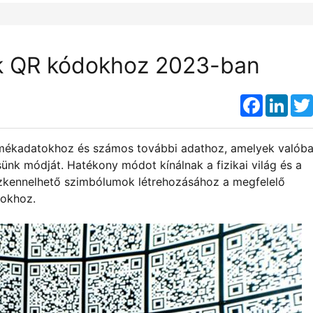
k QR kódokhoz 2023-ban
Faceboo
Link
rmékadatokhoz és számos további adathoz, amelyek valób
ünk módját. Hatékony módot kínálnak a fizikai világ és a
 szkennelhető szimbólumok létrehozásához a megfelelő
dokhoz.