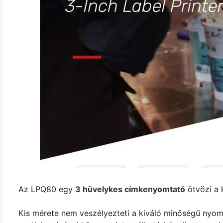
Az LPQ80 egy
3 hüvelykes címkenyomtató
ötvözi a 
Kis mérete nem veszélyezteti a kiváló minőségű nyom