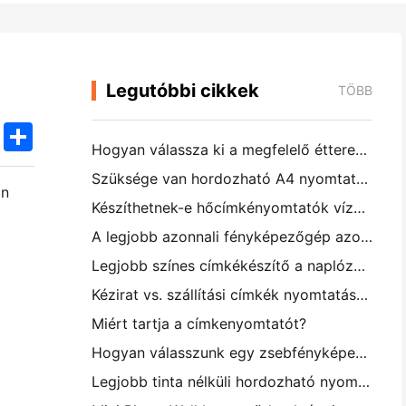
Legutóbbi cikkek
TÖBB
k
edIn
Twitter
Share
Hogyan válassza ki a megfelelő étterem szoftvert a kis vagy középméretű étteremhez
Szüksége van hordozható A4 nyomtatóra a raktári számlákhoz? Mi valójában működik
an
Készíthetnek-e hőcímkényomtatók vízálló címkéket kisvállalkozási termékekhez?
A legjobb azonnali fényképezőgép azoknak a kezdőknek, akik nem akarnak papírt pazarolni
Legjobb színes címkékészítő a naplózáshoz és a scrapbooking-hez: több szín minden oldalhoz
Kézirat vs. szállítási címkék nyomtatása: tippek a kisvállalkozásoknak 2026-ban
Miért tartja a címkenyomtatót?
Hogyan válasszunk egy zsebfényképes nyomtatót: Teljes útmutató a naplózáshoz, utazáshoz és az iPhone-felhasználókhoz
Legjobb tinta nélküli hordozható nyomtató utazáshoz, iskolához és mobil munkához: Hanin MT620 Pro felülvizsgálat