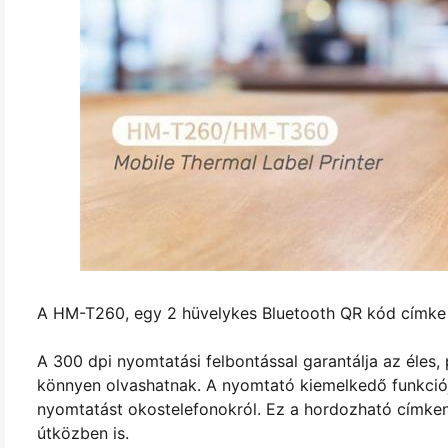
A HM-T260, egy 2 hüvelykes Bluetooth QR kód címke ké
A 300 dpi nyomtatási felbontással garantálja az éles
könnyen olvashatnak. A nyomtató kiemelkedő funkciója
nyomtatást okostelefonokról. Ez a hordozható címken
útközben is.