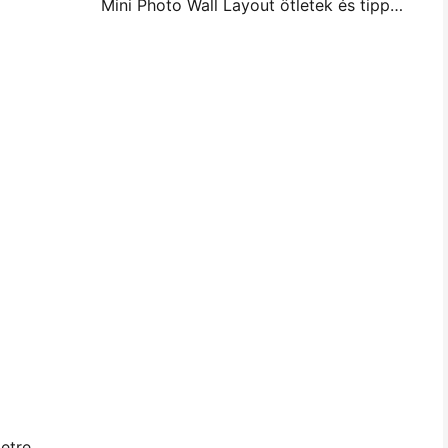
Mini Photo Wall Layout ötletek és tippek a hálószoba és a kollégium díszítése
etre