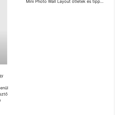
Mini Photo Wall Layout ötletek és tippek a hálószoba és a kollégium díszítése
gy
enül
sztő
e