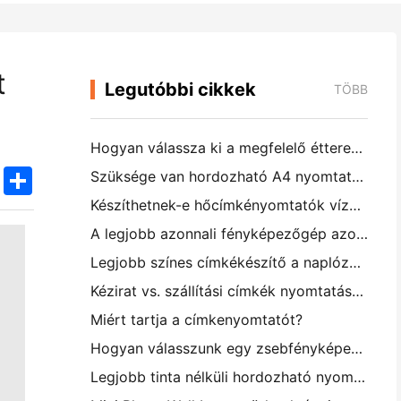
t
Legutóbbi cikkek
TÖBB
Hogyan válassza ki a megfelelő étterem szoftvert a kis vagy középméretű étteremhez
k
edIn
Twitter
Share
Szüksége van hordozható A4 nyomtatóra a raktári számlákhoz? Mi valójában működik
Készíthetnek-e hőcímkényomtatók vízálló címkéket kisvállalkozási termékekhez?
A legjobb azonnali fényképezőgép azoknak a kezdőknek, akik nem akarnak papírt pazarolni
Legjobb színes címkékészítő a naplózáshoz és a scrapbooking-hez: több szín minden oldalhoz
Kézirat vs. szállítási címkék nyomtatása: tippek a kisvállalkozásoknak 2026-ban
Miért tartja a címkenyomtatót?
Hogyan válasszunk egy zsebfényképes nyomtatót: Teljes útmutató a naplózáshoz, utazáshoz és az iPhone-felhasználókhoz
Legjobb tinta nélküli hordozható nyomtató utazáshoz, iskolához és mobil munkához: Hanin MT620 Pro felülvizsgálat