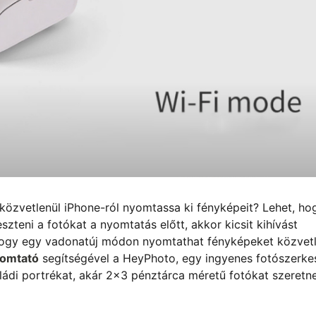
özvetlenül iPhone-ról nyomtassa ki fényképeit? Lehet, ho
eszteni a fotókat a nyomtatás előtt, akkor kicsit kihívást
hogy egy vadonatúj módon nyomtathat fényképeket közvetl
yomtató
segítségével a HeyPhoto, egy ingyenes fotószerke
ládi portrékat, akár 2x3 pénztárca méretű fotókat szeretn