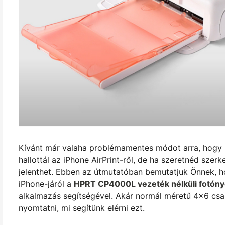
Kívánt már valaha problémamentes módot arra, hogy k
hallottál az iPhone AirPrint-ről, de ha szeretnéd szerk
jelenthet. Ebben az útmutatóban bemutatjuk Önnek, 
iPhone-járól a
HPRT CP4000L vezeték nélküli fotón
alkalmazás segítségével. Akár normál méretű 4x6 csa
nyomtatni, mi segítünk elérni ezt.