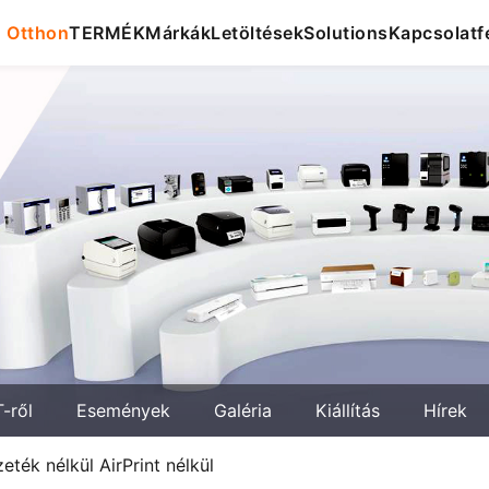
Otthon
TERMÉK
Márkák
Letöltések
Solutions
Kapcsolatfe
-ről
Események
Galéria
Kiállítás
Hírek
ték nélkül AirPrint nélkül