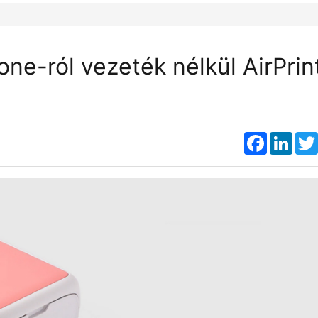
e-ról vezeték nélkül AirPrin
Faceboo
Link