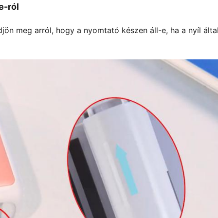
e-ról
ön meg arról, hogy a nyomtató készen áll-e, ha a nyíl álta