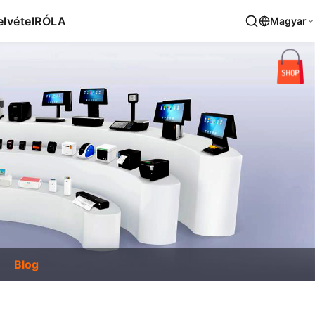
lvétel
RÓLA
Magyar
Blog