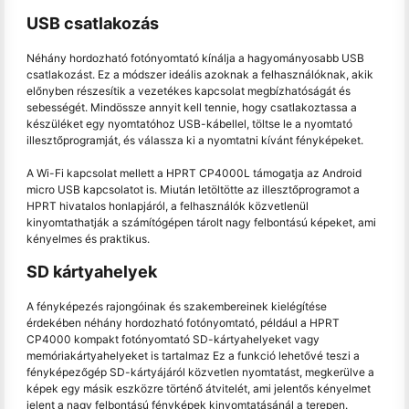
USB csatlakozás
Néhány hordozható fotónyomtató kínálja a hagyományosabb USB
csatlakozást. Ez a módszer ideális azoknak a felhasználóknak, akik
előnyben részesítik a vezetékes kapcsolat megbízhatóságát és
sebességét. Mindössze annyit kell tennie, hogy csatlakoztassa a
készüléket egy nyomtatóhoz USB-kábellel, töltse le a nyomtató
illesztőprogramját, és válassza ki a nyomtatni kívánt fényképeket.
A Wi-Fi kapcsolat mellett a HPRT CP4000L támogatja az Android
micro USB kapcsolatot is. Miután letöltötte az illesztőprogramot a
HPRT hivatalos honlapjáról, a felhasználók közvetlenül
kinyomtathatják a számítógépen tárolt nagy felbontású képeket, ami
kényelmes és praktikus.
SD kártyahelyek
A fényképezés rajongóinak és szakembereinek kielégítése
érdekében néhány hordozható fotónyomtató, például a HPRT
CP4000 kompakt fotónyomtató SD-kártyahelyeket vagy
memóriakártyahelyeket is tartalmaz Ez a funkció lehetővé teszi a
fényképezőgép SD-kártyájáról közvetlen nyomtatást, megkerülve a
képek egy másik eszközre történő átvitelét, ami jelentős kényelmet
jelent a nagy felbontású fényképek kinyomtatásánál a terepen.