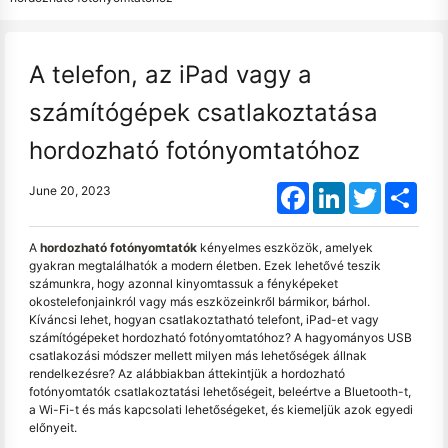
A telefon, az iPad vagy a
számítógépek csatlakoztatása
hordozható fotónyomtatóhoz
Facebook
LinkedIn
Twitter
Shar
June 20, 2023
A
hordozható fotónyomtatók
kényelmes eszközök, amelyek
gyakran megtalálhatók a modern életben. Ezek lehetővé teszik
számunkra, hogy azonnal kinyomtassuk a fényképeket
okostelefonjainkról vagy más eszközeinkről bármikor, bárhol.
Kíváncsi lehet, hogyan csatlakoztatható telefont, iPad-et vagy
számítógépeket hordozható fotónyomtatóhoz? A hagyományos USB
csatlakozási módszer mellett milyen más lehetőségek állnak
rendelkezésre? Az alábbiakban áttekintjük a hordozható
fotónyomtatók csatlakoztatási lehetőségeit, beleértve a Bluetooth-t,
a Wi-Fi-t és más kapcsolati lehetőségeket, és kiemeljük azok egyedi
előnyeit.