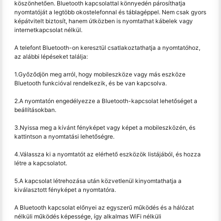
köszönhetően. Bluetooth kapcsolattal könnyedén párosíthatja
nyomtatóját a legtöbb okostelefonnal és táblagéppel. Nem csak gyors
képátvitelt biztosít, hanem útközben is nyomtathat kábelek vagy
internetkapcsolat nélkül.
A telefont Bluetooth-on keresztül csatlakoztathatja a nyomtatóhoz,
az alábbi lépéseket találja:
1.Győződjön meg arról, hogy mobileszköze vagy más eszköze
Bluetooth funkcióval rendelkezik, és be van kapcsolva.
2.A nyomtatón engedélyezze a Bluetooth-kapcsolat lehetőséget a
beállításokban.
3.Nyissa meg a kívánt fényképet vagy képet a mobileszközén, és
kattintson a nyomtatási lehetőségre.
4.Válassza ki a nyomtatót az elérhető eszközök listájából, és hozza
létre a kapcsolatot.
5.A kapcsolat létrehozása után közvetlenül kinyomtathatja a
kiválasztott fényképet a nyomtatóra.
A Bluetooth kapcsolat előnyei az egyszerű működés és a hálózat
nélküli működés képessége, így alkalmas WiFi nélküli