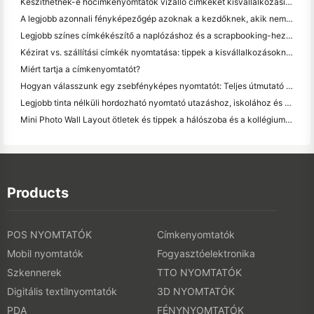
Készíthetnek-e hőcímkényomtatók vízálló címkéket kisvállalkozási termékekhez?
A legjobb azonnali fényképezőgép azoknak a kezdőknek, akik nem akarnak papírt pazarolni
Legjobb színes címkékészítő a naplózáshoz és a scrapbooking-hez: több szín minden oldalhoz
Kézirat vs. szállítási címkék nyomtatása: tippek a kisvállalkozásoknak 2026-ban
Miért tartja a címkenyomtatót?
Hogyan válasszunk egy zsebfényképes nyomtatót: Teljes útmutató a naplózáshoz, utazáshoz és az iPhone-felhasználókhoz
Legjobb tinta nélküli hordozható nyomtató utazáshoz, iskolához és mobil munkához: Hanin MT620 Pro felülvizsgálat
Mini Photo Wall Layout ötletek és tippek a hálószoba és a kollégium díszítése
Products
POS NYOMTATÓK
Címkenyomtatók
Mobil nyomtatók
Fogyasztóelektronika
Szkennerek
TTO NYOMTATÓK
Digitális textilnyomtatók
3D NYOMTATÓK
PDA
FÉNYNYOMTATÓK