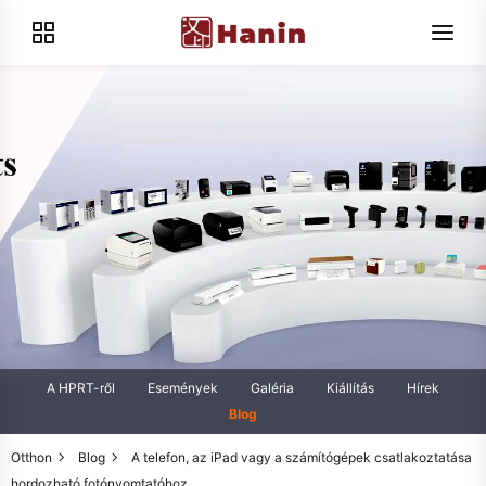
A HPRT-ről
Események
Galéria
Kiállítás
Hírek
Blog
Otthon
Blog
A telefon, az iPad vagy a számítógépek csatlakoztatása
hordozható fotónyomtatóhoz