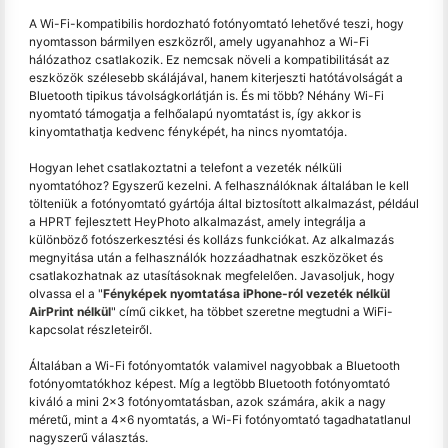
A Wi-Fi-kompatibilis hordozható fotónyomtató lehetővé teszi, hogy
nyomtasson bármilyen eszközről, amely ugyanahhoz a Wi-Fi
hálózathoz csatlakozik. Ez nemcsak növeli a kompatibilitását az
eszközök szélesebb skálájával, hanem kiterjeszti hatótávolságát a
Bluetooth tipikus távolságkorlátján is. És mi több? Néhány Wi-Fi
nyomtató támogatja a felhőalapú nyomtatást is, így akkor is
kinyomtathatja kedvenc fényképét, ha nincs nyomtatója.
Hogyan lehet csatlakoztatni a telefont a vezeték nélküli
nyomtatóhoz? Egyszerű kezelni. A felhasználóknak általában le kell
tölteniük a fotónyomtató gyártója által biztosított alkalmazást, például
a HPRT fejlesztett HeyPhoto alkalmazást, amely integrálja a
különböző fotószerkesztési és kollázs funkciókat. Az alkalmazás
megnyitása után a felhasználók hozzáadhatnak eszközöket és
csatlakozhatnak az utasításoknak megfelelően. Javasoljuk, hogy
olvassa el a "
Fényképek nyomtatása iPhone-ról vezeték nélkül
AirPrint nélkül
" című cikket, ha többet szeretne megtudni a WiFi-
kapcsolat részleteiről.
Általában a Wi-Fi fotónyomtatók valamivel nagyobbak a Bluetooth
fotónyomtatókhoz képest. Míg a legtöbb Bluetooth fotónyomtató
kiváló a mini 2x3 fotónyomtatásban, azok számára, akik a nagy
méretű, mint a 4x6 nyomtatás, a Wi-Fi fotónyomtató tagadhatatlanul
nagyszerű választás.