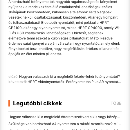
A hordozható fotónyomtatók nagyobb rugalmasságot és kényelmet
nyújtanak a rendelkezésre álló csatlakozási lehetőségek széles
skálájának köszönhetően, különösen a telefonok és táblagépek
vezeték nélküli csatlakozásának köszönhetően. Akár egy kompakt
és felhasználóbarát Bluetooth nyomtatót, mint például a HPRT
CP2100, akár egy olyan nyomtatót, mint a HPRT CP4000, amely Wi-
Fi és USB csatlakozási lehetőségeket is biztosít, segítenek
elérhetővé tenni ezeket a különleges pillanatokat. Mától kezdve
érdemes saját igényei alapján választani egy nyomtatót, amely élénk
fényképeket tesz lehetővé, hogy megörökítsék értékes pillanatait és
ápolják az élet minden pillanatát.
előző:
Hogyan válasszuk ki a megfelelő fekete-fehér fotónyomtatót?
következő:
HPRT videónyomtatók: Fotónyomtatás Plus AR nyomtatás
Legutóbbi cikkek
TÖBB
Hogyan válassza ki a megfelelő étterem szoftvert a kis vagy középméretű étteremhez
Szüksége van hordozható A4 nyomtatóra a raktári számlákhoz? Mi valójában működik