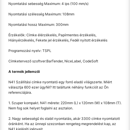
Nyomtatási sebesség Maximum: 4 ips (100 mm/s)
Nyomtatási szélesség Maximum: 108mm
Nyomtatási hossz Maximum: 300mm
Érzékelők: Címke élérzékelés, Papírmentes érzékelés,
Hiányérzékelés, Fekete jel érzékelés, Fedél nyitott érzékelés
Programozási nyelv: TSPL
Címketervező szoftver:BarTender, NiceLabel, CodeSoft
A termék jellemzői
N41 Szállítási címke nyomtató egy forró eladó világszerte. Miért
választja 600 ezer ügyfél? Itt találtunk néhány funkciót az Ön
referenciájára.
1. Szuper kompakt. N41 mérete: 220mm (L) x 120mm (W) x 108mm (T).
Nem fog sok helyet foglalni az asztalon.
2. Nagy sebességű és stabil nyomtatás, akár 3300 címke nyomtatott
óránként. Ha az ünnepi szezonban rengeteg megrendelést kap, az
N41 kielégíti igényeit.