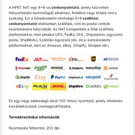
A HPRT N41 egy 4x6-os
címkenyomtató
, amely közvetlen
hőnyomtatási technológiát alkalmaz, festékre vagy tintára nincs
szükség. Ezt a kereskedelmi minőségű 4x6
szállítási
címkenyomtató
t elsősorban szállítási, cími és postai címkék
nyomtatására használják. Az N41 kompatibilis a főbb szállítási
platformokkal, mint például UPS, FedEx, DHL, Shipstation, egyszerű
posta, ShipWorks, Szállítás egyszerű stb., és e-kereskedelmi
platformokkal, mint az Amazon, eBay, Shopify, Shopee stb.)
Ez egy nagy sebességű (akár 100 mm/s) nyomtató, amely tökéletes
kisvállalkozások csomagszállítására.
Terméktechnikai információk
Nyomtatási felbontás: 203 dpi