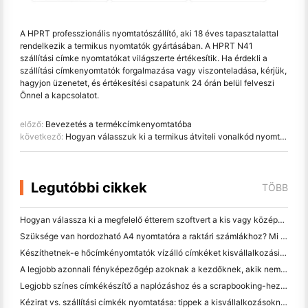
A HPRT professzionális nyomtatószállító, aki 18 éves tapasztalattal
rendelkezik a termikus nyomtatók gyártásában. A HPRT N41
szállítási címke nyomtatókat világszerte értékesítik. Ha érdekli a
szállítási címkenyomtatók forgalmazása vagy viszonteladása, kérjük,
hagyjon üzenetet, és értékesítési csapatunk 24 órán belül felveszi
Önnel a kapcsolatot.
előző:
Bevezetés a termékcímkenyomtatóba
következő:
Hogyan válasszuk ki a termikus átviteli vonalkód nyomtatót
Legutóbbi cikkek
TÖBB
Hogyan válassza ki a megfelelő étterem szoftvert a kis vagy középméretű étteremhez
Szüksége van hordozható A4 nyomtatóra a raktári számlákhoz? Mi valójában működik
Készíthetnek-e hőcímkényomtatók vízálló címkéket kisvállalkozási termékekhez?
A legjobb azonnali fényképezőgép azoknak a kezdőknek, akik nem akarnak papírt pazarolni
Legjobb színes címkékészítő a naplózáshoz és a scrapbooking-hez: több szín minden oldalhoz
Kézirat vs. szállítási címkék nyomtatása: tippek a kisvállalkozásoknak 2026-ban