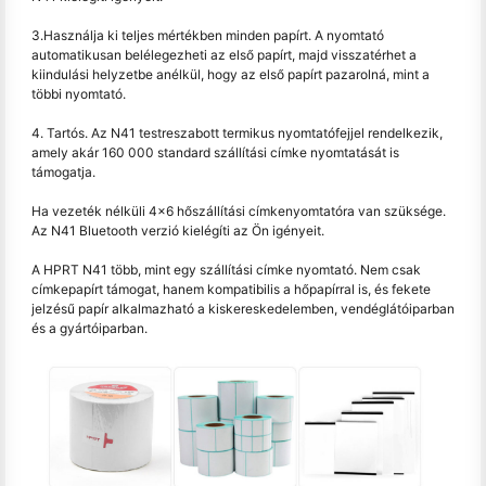
3.Használja ki teljes mértékben minden papírt. A nyomtató
automatikusan belélegezheti az első papírt, majd visszatérhet a
kiindulási helyzetbe anélkül, hogy az első papírt pazarolná, mint a
többi nyomtató.
4. Tartós. Az N41 testreszabott termikus nyomtatófejjel rendelkezik,
amely akár 160 000 standard szállítási címke nyomtatását is
támogatja.
Ha vezeték nélküli 4x6 hőszállítási címkenyomtatóra van szüksége.
Az N41 Bluetooth verzió kielégíti az Ön igényeit.
A HPRT N41 több, mint egy szállítási címke nyomtató. Nem csak
címkepapírt támogat, hanem kompatibilis a hőpapírral is, és fekete
jelzésű papír alkalmazható a kiskereskedelemben, vendéglátóiparban
és a gyártóiparban.