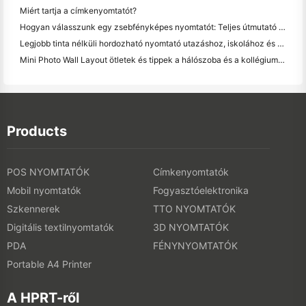
Miért tartja a címkenyomtatót?
Hogyan válasszunk egy zsebfényképes nyomtatót: Teljes útmutató a naplózáshoz, utazáshoz és az iPhone-felhasználókhoz
Legjobb tinta nélküli hordozható nyomtató utazáshoz, iskolához és mobil munkához: Hanin MT620 Pro felülvizsgálat
Mini Photo Wall Layout ötletek és tippek a hálószoba és a kollégium díszítése
Products
POS NYOMTATÓK
Címkenyomtatók
Mobil nyomtatók
Fogyasztóelektronika
Szkennerek
TTO NYOMTATÓK
Digitális textilnyomtatók
3D NYOMTATÓK
PDA
FÉNYNYOMTATÓK
Portable A4 Printer
A HPRT-ről