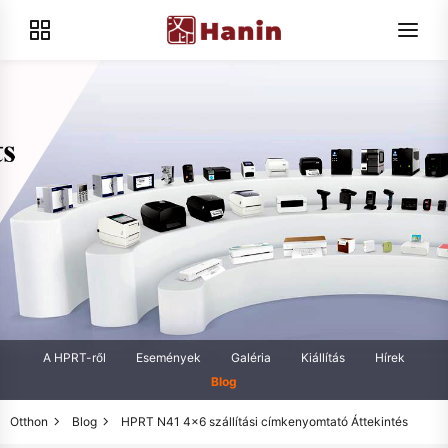
A HPRT-ről
Események
Galéria
Kiállítás
Hírek
Blog
Otthon
Blog
HPRT N41 4x6 szállítási címkenyomtató Áttekintés