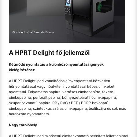
A HPRT Delight fő jellemzői
Kétmódú nyomtatás a különböző nyomtatási igények
kielégítéséhez
A HPRT Delight ipari vonalkódos címkenyomtató közvetlen
hőnyomtatással vagy hőátviteli nyomtatással képes címkéket
nyomtatni. Folyamatos papírra, varrásos címkepapírra, fekete
címkepapírra, perforált papírra, környezetbarát hőcímkepapírra,
szuper bevonatú papírra, PP / PVC / PET / BOPP bevonatú
címkepapírra, szintetikus szálas címkepapírra, textilszíjra és sok más
hordozóra nyomtatható.
Nagy tárolóhely
A HPRT Delight ipari minőségű címkenyomtató beépített fejlett chiptel