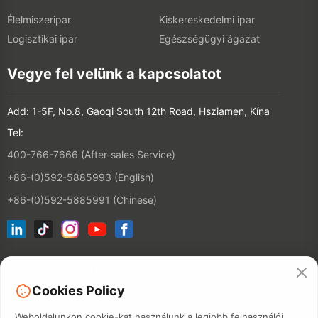
Élelmiszeripar
Kiskereskedelmi ipar
Logisztikai ipar
Egészségügyi ágazat
Vegye fel velünk a kapcsolatot
Add: 1-5F, No.8, Gaoqi South 12th Road, Hsziamen, Kína
Tel:
400-766-7666 (After-sales Service)
+86-(0)592-5885993 (English)
+86-(0)592-5885991 (Chinese)
Csatlakozzon az e-mail listánkhoz
Cookies Policy
Kapcsolatfelv
Weboldalunkon cookie-kat használunk a legjobb felhasználói