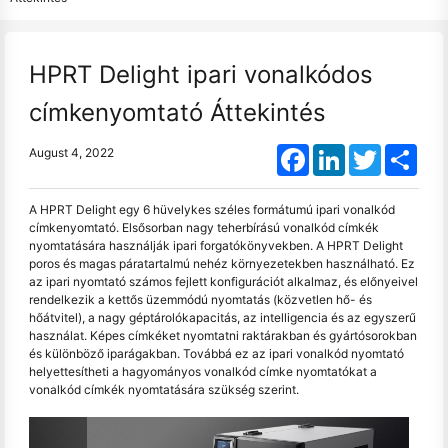
HPRT Delight ipari vonalkódos
címkenyomtató Áttekintés
Facebook
LinkedIn
Twitter
Shar
August 4, 2022
A HPRT Delight egy 6 hüvelykes széles formátumú ipari vonalkód
címkenyomtató. Elsősorban nagy teherbírású vonalkód címkék
nyomtatására használják ipari forgatókönyvekben. A HPRT Delight
poros és magas páratartalmú nehéz környezetekben használható. Ez
az ipari nyomtató számos fejlett konfigurációt alkalmaz, és előnyeivel
rendelkezik a kettős üzemmódú nyomtatás (közvetlen hő- és
hőátvitel), a nagy géptárolókapacitás, az intelligencia és az egyszerű
használat. Képes címkéket nyomtatni raktárakban és gyártósorokban
és különböző iparágakban. Továbbá ez az ipari vonalkód nyomtató
helyettesítheti a hagyományos vonalkód címke nyomtatókat a
vonalkód címkék nyomtatására szükség szerint.