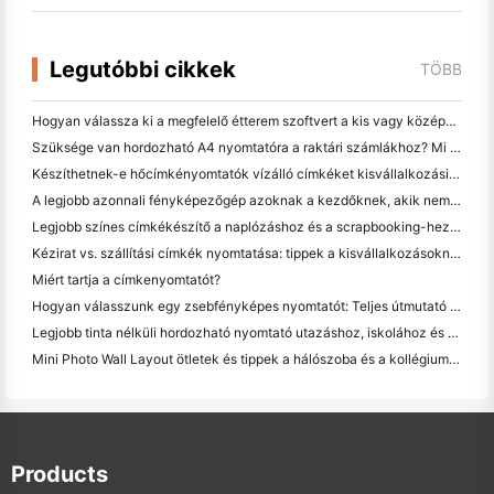
Legutóbbi cikkek
TÖBB
Hogyan válassza ki a megfelelő étterem szoftvert a kis vagy középméretű étteremhez
Szüksége van hordozható A4 nyomtatóra a raktári számlákhoz? Mi valójában működik
Készíthetnek-e hőcímkényomtatók vízálló címkéket kisvállalkozási termékekhez?
A legjobb azonnali fényképezőgép azoknak a kezdőknek, akik nem akarnak papírt pazarolni
Legjobb színes címkékészítő a naplózáshoz és a scrapbooking-hez: több szín minden oldalhoz
Kézirat vs. szállítási címkék nyomtatása: tippek a kisvállalkozásoknak 2026-ban
Miért tartja a címkenyomtatót?
Hogyan válasszunk egy zsebfényképes nyomtatót: Teljes útmutató a naplózáshoz, utazáshoz és az iPhone-felhasználókhoz
Legjobb tinta nélküli hordozható nyomtató utazáshoz, iskolához és mobil munkához: Hanin MT620 Pro felülvizsgálat
Mini Photo Wall Layout ötletek és tippek a hálószoba és a kollégium díszítése
Products