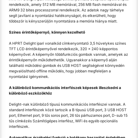
rendelkezik, amely 512 MB memóriával, 256 MB flash memóriával és
ARM9 32 bites processzorral rendelkezik. Az adatok nagy tárhelye
segít javítani a nyomtatási hatékonyságot, és elkerülheti, hogy
többször is kényszerüljön nyomtatásra a memória hiánya miatt.
Színes érintőképernyő, könnyen kezelhető
A HPRT Delight ipari vonalkód címkenyomtató 3,5 hüvelykes színes
TFT LCD érintőképernyővel rendelkezik, 320 × 240 képpontos
képernyővel. A képernyőn többfunkciós gombok vannak, amelyek az
érintőképernyőn működtethetők. Ugyanakkor a képernyő alján
található működési gombok és USB HOST segítségével könnyedén
megvalósítható offline működés, hogy jobban megfeleljen a
nyomtatási igényeinek.
A különböző kommunikációs interfészek képesek illeszkedni a
különböző eszközökhöz
Delight-nak különböző típusú kommunikációs interfészei vannak. A
standard interfészek közé tartozik a B típusú USB port, 3 USB HOST
port, Ethernet port, 9 tűs soros port, 26 tűs párhuzamos port, D-sub 15
tűs címkézés Számítógépes interfész, WiFi és egyéb opcionális
interfészek.
Automatikus érzékelési funkció a hatékony használat érdekében