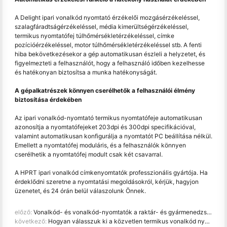
A Delight ipari vonalkód nyomtató érzékelői mozgásérzékeléssel,
szalagfáradtságérzékeléssel, média kimerültségérzékeléssel,
termikus nyomtatófej túlhőmérsékletérzékeléssel, címke
pozícióérzékeléssel, motor túlhőmérsékletérzékeléssel stb. A fenti
hiba bekövetkezésekor a gép automatikusan észleli a helyzetet, és
figyelmezteti a felhasználót, hogy a felhasználó időben kezelhesse
és hatékonyan biztosítsa a munka hatékonyságát.
A gépalkatrészek könnyen cserélhetők a felhasználói élmény
biztosítása érdekében
Az ipari vonalkód-nyomtató termikus nyomtatófeje automatikusan
azonosítja a nyomtatófejeket 203dpi és 300dpi specifikációval,
valamint automatikusan konfigurálja a nyomtatót PC beállítása nélkül.
Emellett a nyomtatófej moduláris, és a felhasználók könnyen
cserélhetik a nyomtatófej modult csak két csavarral.
A HPRT ipari vonalkód címkenyomtatók professzionális gyártója. Ha
érdeklődni szeretne a nyomtatási megoldásokról, kérjük, hagyjon
üzenetet, és 24 órán belül válaszolunk Önnek.
előző:
Vonalkód- és vonalkód-nyomtatók a raktár- és gyármenedzsmentben
következő:
Hogyan válasszuk ki a közvetlen termikus vonalkód nyomtatót