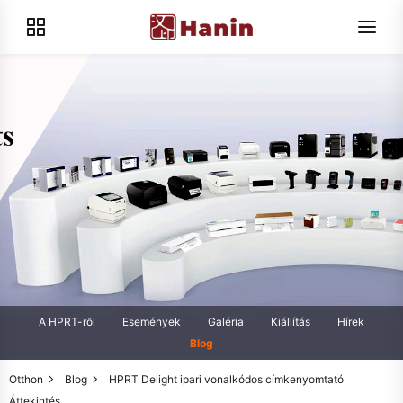
A HPRT-ről
Események
Galéria
Kiállítás
Hírek
Blog
Otthon
Blog
HPRT Delight ipari vonalkódos címkenyomtató
Áttekintés