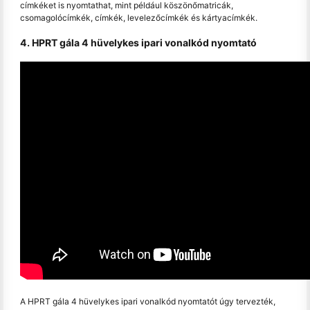
címkéket is nyomtathat, mint például köszönőmatricák,
csomagolócímkék, címkék, levelezőcímkék és kártyacímkék.
4. HPRT gála 4 hüvelykes ipari vonalkód nyomtató
A HPRT gála 4 hüvelykes ipari vonalkód nyomtatót úgy tervezték,