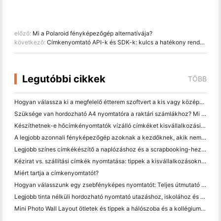
előző:
Mi a Polaroid fényképezőgép alternatívája?
következő:
Címkenyomtató API-k és SDK-k: kulcs a hatékony rendszerintegrációhoz
Legutóbbi cikkek
TÖBB
Hogyan válassza ki a megfelelő étterem szoftvert a kis vagy középméretű étteremhez
Szüksége van hordozható A4 nyomtatóra a raktári számlákhoz? Mi valójában működik
Készíthetnek-e hőcímkényomtatók vízálló címkéket kisvállalkozási termékekhez?
A legjobb azonnali fényképezőgép azoknak a kezdőknek, akik nem akarnak papírt pazarolni
Legjobb színes címkékészítő a naplózáshoz és a scrapbooking-hez: több szín minden oldalhoz
Kézirat vs. szállítási címkék nyomtatása: tippek a kisvállalkozásoknak 2026-ban
Miért tartja a címkenyomtatót?
Hogyan válasszunk egy zsebfényképes nyomtatót: Teljes útmutató a naplózáshoz, utazáshoz és az iPhone-felhasználókhoz
Legjobb tinta nélküli hordozható nyomtató utazáshoz, iskolához és mobil munkához: Hanin MT620 Pro felülvizsgálat
Mini Photo Wall Layout ötletek és tippek a hálószoba és a kollégium díszítése