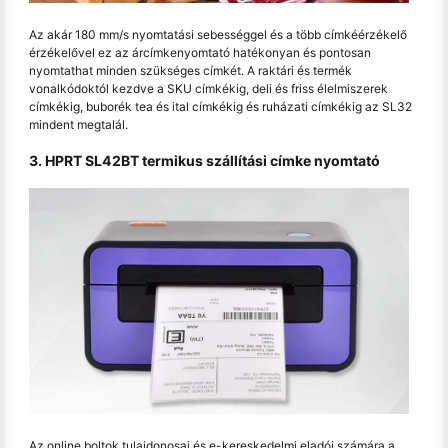
Az akár 180 mm/s nyomtatási sebességgel és a több címkéérzékelő
érzékelővel ez az árcímkenyomtató hatékonyan és pontosan
nyomtathat minden szükséges címkét. A raktári és termék
vonalkódoktól kezdve a SKU címkékig, deli és friss élelmiszerek
címkékig, buborék tea és ital címkékig és ruházati címkékig az SL32
mindent megtalál.
3. HPRT SL42BT termikus szállítási címke nyomtató
Az online boltok tulajdonosai és e-kereskedelmi eladói számára a