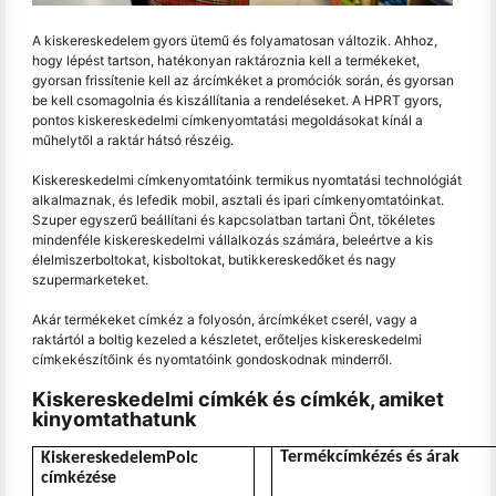
A kiskereskedelem gyors ütemű és folyamatosan változik. Ahhoz,
hogy lépést tartson, hatékonyan raktároznia kell a termékeket,
gyorsan frissítenie kell az árcímkéket a promóciók során, és gyorsan
be kell csomagolnia és kiszállítania a rendeléseket. A HPRT gyors,
pontos kiskereskedelmi címkenyomtatási megoldásokat kínál a
műhelytől a raktár hátsó részéig.
Kiskereskedelmi címkenyomtatóink termikus nyomtatási technológiát
alkalmaznak, és lefedik mobil, asztali és ipari címkenyomtatóinkat.
Szuper egyszerű beállítani és kapcsolatban tartani Önt, tökéletes
mindenféle kiskereskedelmi vállalkozás számára, beleértve a kis
élelmiszerboltokat, kisboltokat, butikkereskedőket és nagy
szupermarketeket.
Akár termékeket címkéz a folyosón, árcímkéket cserél, vagy a
raktártól a boltig kezeled a készletet, erőteljes kiskereskedelmi
címkekészítőink és nyomtatóink gondoskodnak minderről.
Kiskereskedelmi címkék és címkék, amiket
kinyomtathatunk
Termékcímkézés és árak
Kiskereskedelem
Polc
címkézése