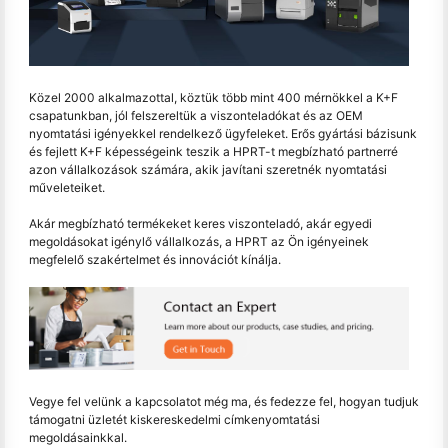
Közel 2000 alkalmazottal, köztük több mint 400 mérnökkel a K+F
csapatunkban, jól felszereltük a viszonteladókat és az OEM
nyomtatási igényekkel rendelkező ügyfeleket. Erős gyártási bázisunk
és fejlett K+F képességeink teszik a HPRT-t megbízható partnerré
azon vállalkozások számára, akik javítani szeretnék nyomtatási
műveleteiket.
Akár megbízható termékeket keres viszonteladó, akár egyedi
megoldásokat igénylő vállalkozás, a HPRT az Ön igényeinek
megfelelő szakértelmet és innovációt kínálja.
Vegye fel velünk a kapcsolatot még ma, és fedezze fel, hogyan tudjuk
támogatni üzletét kiskereskedelmi címkenyomtatási
megoldásainkkal.