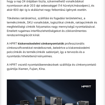
hogy a nap 24 órájában tiszta, szkennelhető vonalkódokat
nyomtasson akár 203 dpi sebességgel (14 hüvelyk/másodperc), és
akár 600 dpi-ig is skálázhat nagy felbontású igények esetén.
Tökéletes raktárakhoz, szállítási és fogadási területekhez, a
termékcímkék, SKU vonalkódok, logisztikai címkék, raklapcímkék és
megfelelőségi címkék folyamatos nagy mennyiségű nyomtatásával.
Emellett rugalmas interfészlehetőségeket és zökkenőmentes
rendszerintegrációt kínál.
A HPRT
kiskereskedelmi címkenyomtatók
professzionális
címkeszoftverekkel rendelkeznek, beleértve a kiskereskedelmi
polccímkék és termékcímkék sablonjait, így a tervezés és a
nyomtatás hihetetlenül kényelmes.
A HPRT vezető nyomtatóberendezések szállítója és címkenyomtató
gyártója Xiamen, Fujian, Kína.