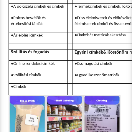
●
●
A polcszélű címkék és címkék
Termékcímkék és címkék, logó 
●
●
Polcos beszélők és
Friss élelmiszerek és előkészítet
értékesítési táblák
élelmiszerek címkéi és összetevő
●
●
Címkék és matricák akasztása
Ár
jelölési címkék
Szállítás és fogadás
Egyéni címkék
& Köszönöm m
●
●
Online rendelési címkék
Csomagolási címkék
●
●
Szállítási címkék
Egyedi köszönőmatricák
●
Címkék