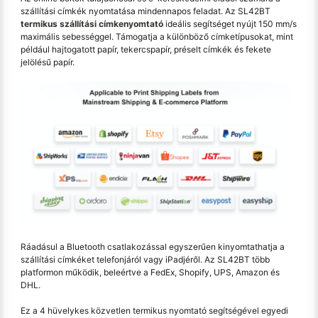
szállítási címkék nyomtatása mindennapos feladat. Az SL42BT
termikus szállítási címkenyomtató
ideális segítséget nyújt 150 mm/s
maximális sebességgel. Támogatja a különböző címketípusokat, mint
például hajtogatott papír, tekercspapír, préselt címkék és fekete
jelölésű papír.
Ráadásul a Bluetooth csatlakozással egyszerűen kinyomtathatja a
szállítási címkéket telefonjáról vagy iPadjéről. Az SL42BT több
platformon működik, beleértve a FedEx, Shopify, UPS, Amazon és
DHL.
Ez a 4 hüvelykes közvetlen termikus nyomtató segítségével egyedi