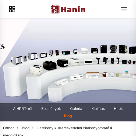
A HPRT-ről
Események
Galéria
Kiállítás
Hírek
Blog
Otthon
Blog
Hatékony kiskereskedelmi címkenyomtatási
megoldások