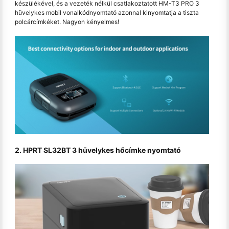
készülékével, és a vezeték nélkül csatlakoztatott HM-T3 PRO 3
hüvelykes mobil vonalkódnyomtató azonnal kinyomtatja a tiszta
polcárcímkéket. Nagyon kényelmes!
2. HPRT SL32BT 3 hüvelykes hőcímke nyomtató