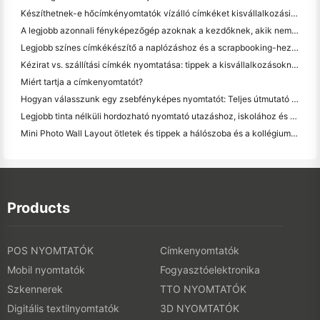
Készíthetnek-e hőcímkényomtatók vízálló címkéket kisvállalkozási termékekhez?
A legjobb azonnali fényképezőgép azoknak a kezdőknek, akik nem akarnak papírt pazarolni
Legjobb színes címkékészítő a naplózáshoz és a scrapbooking-hez: több szín minden oldalhoz
Kézirat vs. szállítási címkék nyomtatása: tippek a kisvállalkozásoknak 2026-ban
Miért tartja a címkenyomtatót?
Hogyan válasszunk egy zsebfényképes nyomtatót: Teljes útmutató a naplózáshoz, utazáshoz és az iPhone-felhasználókhoz
Legjobb tinta nélküli hordozható nyomtató utazáshoz, iskolához és mobil munkához: Hanin MT620 Pro felülvizsgálat
Mini Photo Wall Layout ötletek és tippek a hálószoba és a kollégium díszítése
Products
POS NYOMTATÓK
Címkenyomtatók
Mobil nyomtatók
Fogyasztóelektronika
Szkennerek
TTO NYOMTATÓK
Digitális textilnyomtatók
3D NYOMTATÓK