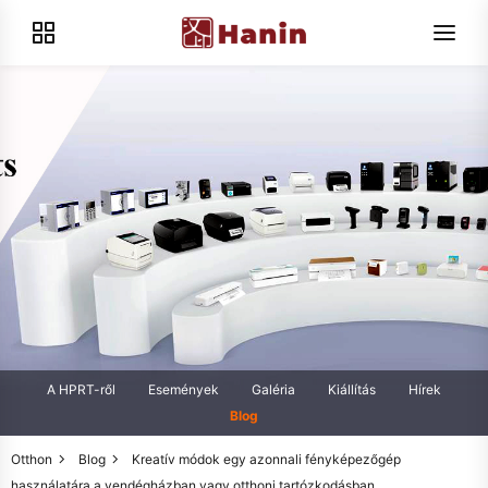
A HPRT-ről
Események
Galéria
Kiállítás
Hírek
Blog
Otthon
Blog
Kreatív módok egy azonnali fényképezőgép
használatára a vendégházban vagy otthoni tartózkodásban