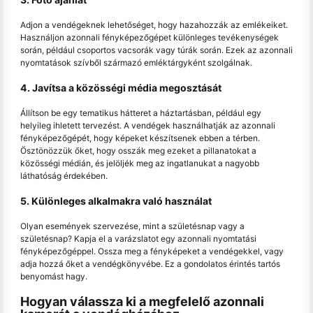
Adjon a vendégeknek lehetőséget, hogy hazahozzák az emlékeiket.
Használjon azonnali fényképezőgépet különleges tevékenységek
során, például csoportos vacsorák vagy túrák során. Ezek az azonnali
nyomtatások szívből származó emléktárgyként szolgálnak.
4. Javítsa a közösségi média megosztását
Állítson be egy tematikus hátteret a háztartásban, például egy
helyileg ihletett tervezést. A vendégek használhatják az azonnali
fényképezőgépét, hogy képeket készítsenek ebben a térben.
Ösztönözzük őket, hogy osszák meg ezeket a pillanatokat a
közösségi médián, és jelöljék meg az ingatlanukat a nagyobb
láthatóság érdekében.
5. Különleges alkalmakra való használat
Olyan események szervezése, mint a születésnap vagy a
születésnap? Kapja el a varázslatot egy azonnali nyomtatási
fényképezőgéppel. Ossza meg a fényképeket a vendégekkel, vagy
adja hozzá őket a vendégkönyvébe. Ez a gondolatos érintés tartós
benyomást hagy.
Hogyan válassza ki a megfelelő azonnali