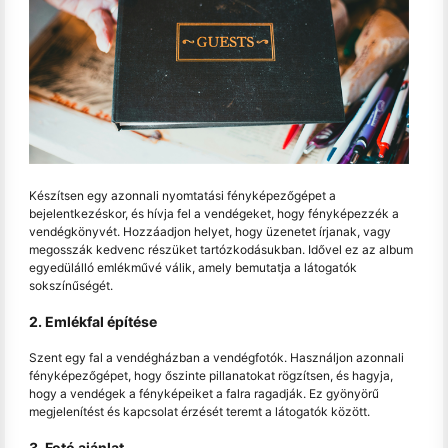
Készítsen egy azonnali nyomtatási fényképezőgépet a
bejelentkezéskor, és hívja fel a vendégeket, hogy fényképezzék a
vendégkönyvét. Hozzáadjon helyet, hogy üzenetet írjanak, vagy
megosszák kedvenc részüket tartózkodásukban. Idővel ez az album
egyedülálló emlékművé válik, amely bemutatja a látogatók
sokszínűségét.
2. Emlékfal építése
Szent egy fal a vendégházban a vendégfotók. Használjon azonnali
fényképezőgépet, hogy őszinte pillanatokat rögzítsen, és hagyja,
hogy a vendégek a fényképeiket a falra ragadják. Ez gyönyörű
megjelenítést és kapcsolat érzését teremt a látogatók között.
3. Fotó ajánlat