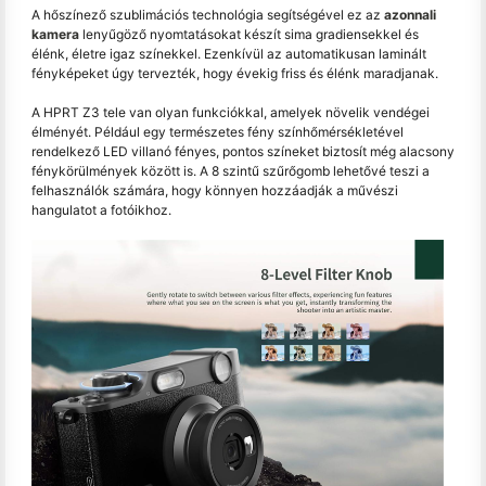
A hőszínező szublimációs technológia segítségével ez az
azonnali
kamera
lenyűgöző nyomtatásokat készít sima gradiensekkel és
élénk, életre igaz színekkel. Ezenkívül az automatikusan laminált
fényképeket úgy tervezték, hogy évekig friss és élénk maradjanak.
A HPRT Z3 tele van olyan funkciókkal, amelyek növelik vendégei
élményét. Például egy természetes fény színhőmérsékletével
rendelkező LED villanó fényes, pontos színeket biztosít még alacsony
fénykörülmények között is. A 8 szintű szűrőgomb lehetővé teszi a
felhasználók számára, hogy könnyen hozzáadják a művészi
hangulatot a fotóikhoz.