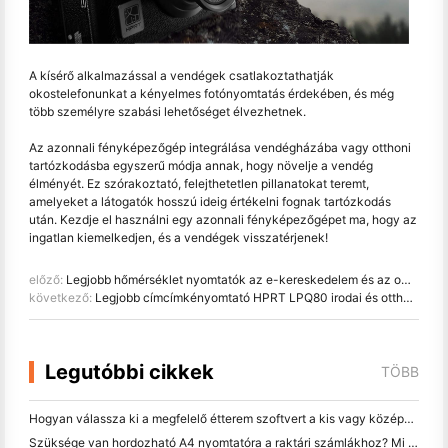
A kísérő alkalmazással a vendégek csatlakoztathatják
okostelefonunkat a kényelmes fotónyomtatás érdekében, és még
több személyre szabási lehetőséget élvezhetnek.
Az azonnali fényképezőgép integrálása vendégházába vagy otthoni
tartózkodásba egyszerű módja annak, hogy növelje a vendég
élményét. Ez szórakoztató, felejthetetlen pillanatokat teremt,
amelyeket a látogatók hosszú ideig értékelni fognak tartózkodás
után. Kezdje el használni egy azonnali fényképezőgépet ma, hogy az
ingatlan kiemelkedjen, és a vendégek visszatérjenek!
előző:
Legjobb hőmérséklet nyomtatók az e-kereskedelem és az omnicsatornás kiskereskedelem számára
következő:
Legjobb címcímkényomtató HPRT LPQ80 irodai és otthoni használatra
Legutóbbi cikkek
TÖBB
Hogyan válassza ki a megfelelő étterem szoftvert a kis vagy középméretű étteremhez
Szüksége van hordozható A4 nyomtatóra a raktári számlákhoz? Mi valójában működik