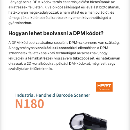
Lényegében a DPM kódok tartós és tartós jelölést biztosítanak az
alkatrészek felületén. Kiváló kopásállóságot és leválást biztosítanak,
hatékonyan megakadályozzák a hamisítást és a manipulációt, és
támogatják a különböző alkatrészek nyomon követhetőségét a
gyártóiparban.
Hogyan lehet beolvasni a DPM kódot?
A DPM-kód beolvasásához speciális DPM-szkennerre van szükség.
A hagyományos
vonalkód-szkennerek
kel ellentétben a DPM-
szkennerek fejlett képalkotó technológiát alkalmaznak, hogy
leküzdjék a fémalkatrészek visszaverő tükröződését, és hatékonyan
olvassák a 2D vonalkódokat, például DM-kódokat, még ívelt vagy
szabálytalan felületeken is.