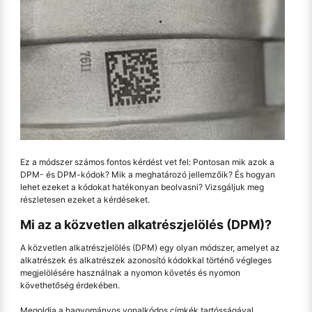
Ez a módszer számos fontos kérdést vet fel: Pontosan mik azok a
DPM- és DPM-kódok? Mik a meghatározó jellemzőik? És hogyan
lehet ezeket a kódokat hatékonyan beolvasni? Vizsgáljuk meg
részletesen ezeket a kérdéseket.
Mi az a közvetlen alkatrészjelölés (DPM)?
A közvetlen alkatrészjelölés (DPM) egy olyan módszer, amelyet az
alkatrészek és alkatrészek azonosító kódokkal történő végleges
megjelölésére használnak a nyomon követés és nyomon
követhetőség érdekében.
Megoldja a hagyományos vonalkódos címkék tartósságával