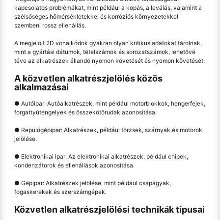
kapcsolatos problémákat, mint például a kopás, a leválás, valamint a
szélsőséges hőmérsékletekkel és korróziós környezetekkel
szembeni rossz ellenállás.
A megjelölt 2D vonalkódok gyakran olyan kritikus adatokat tárolnak,
mint a gyártási dátumok, tételszámok és sorozatszámok, lehetővé
téve az alkatrészek állandó nyomon követését és nyomon követését.
A közvetlen alkatrészjelölés közös
alkalmazásai
● Autóipar: Autóalkatrészek, mint például motorblokkok, hengerfejek,
forgattyútengelyek és összekötőrudak azonosítása.
● Repülőgépipar: Alkatrészek, például törzsek, szárnyak és motorok
jelölése.
● Elektronikai ipar: Az elektronikai alkatrészek, például chipek,
kondenzátorok és ellenállások azonosítása.
● Gépipar: Alkatrészek jelölése, mint például csapágyak,
fogaskerekek és szerszámgépek.
Közvetlen alkatrészjelölési technikák típusai