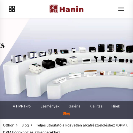
A HPRT-ről
Események
Galéria
Kiállítás
Hírek
Blog
Otthon
Blog
Teljes útmutató a közvetlen alkatrészjelöléshez (DPM),
DPM kódokhoz és szkennerekhez