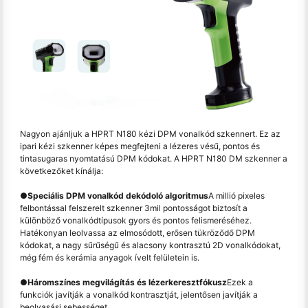
Nagyon ajánljuk a HPRT N180 kézi DPM vonalkód szkennert. Ez az
ipari kézi szkenner képes megfejteni a lézeres vésű, pontos és
tintasugaras nyomtatású DPM kódokat. A HPRT N180 DM szkenner a
következőket kínálja:
●
Speciális DPM vonalkód dekódoló algoritmus
A millió pixeles
felbontással felszerelt szkenner 3mil pontosságot biztosít a
különböző vonalkódtípusok gyors és pontos felismeréséhez.
Hatékonyan leolvassa az elmosódott, erősen tükröződő DPM
kódokat, a nagy sűrűségű és alacsony kontrasztú 2D vonalkódokat,
még fém és kerámia anyagok ívelt felületein is.
●
Háromszínes megvilágítás és lézerkeresztfókusz
Ezek a
funkciók javítják a vonalkód kontrasztját, jelentősen javítják a
beolvasási sebességet.