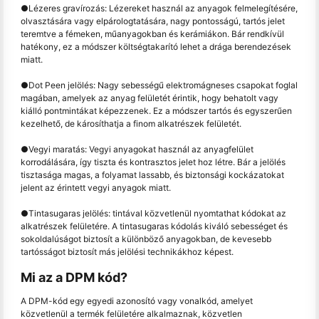
●
Lézeres gravírozás: Lézereket használ az anyagok felmelegítésére,
olvasztására vagy elpárologtatására, nagy pontosságú, tartós jelet
teremtve a fémeken, műanyagokban és kerámiákon. Bár rendkívül
hatékony, ez a módszer költségtakarító lehet a drága berendezések
miatt.
●
Dot Peen jelölés: Nagy sebességű elektromágneses csapokat foglal
magában, amelyek az anyag felületét érintik, hogy behatolt vagy
kiálló pontmintákat képezzenek. Ez a módszer tartós és egyszerűen
kezelhető, de károsíthatja a finom alkatrészek felületét.
●
Vegyi maratás: Vegyi anyagokat használ az anyagfelület
korrodálására, így tiszta és kontrasztos jelet hoz létre. Bár a jelölés
tisztasága magas, a folyamat lassabb, és biztonsági kockázatokat
jelent az érintett vegyi anyagok miatt.
●
Tintasugaras jelölés: tintával közvetlenül nyomtathat kódokat az
alkatrészek felületére. A tintasugaras kódolás kiváló sebességet és
sokoldalúságot biztosít a különböző anyagokban, de kevesebb
tartósságot biztosít más jelölési technikákhoz képest.
Mi az a DPM kód?
A DPM-kód egy egyedi azonosító vagy vonalkód, amelyet
közvetlenül a termék felületére alkalmaznak, közvetlen