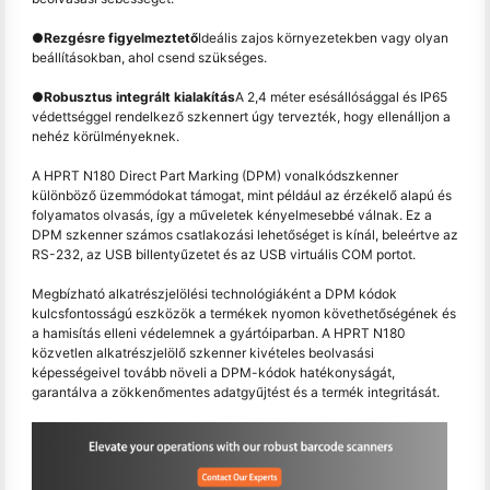
●
Rezgésre figyelmeztető
Ideális zajos környezetekben vagy olyan
beállításokban, ahol csend szükséges.
●
Robusztus integrált kialakítás
A 2,4 méter esésállósággal és IP65
védettséggel rendelkező szkennert úgy tervezték, hogy ellenálljon a
nehéz körülményeknek.
A HPRT N180 Direct Part Marking (DPM) vonalkódszkenner
különböző üzemmódokat támogat, mint például az érzékelő alapú és
folyamatos olvasás, így a műveletek kényelmesebbé válnak. Ez a
DPM szkenner számos csatlakozási lehetőséget is kínál, beleértve az
RS-232, az USB billentyűzetet és az USB virtuális COM portot.
Megbízható alkatrészjelölési technológiáként a DPM kódok
kulcsfontosságú eszközök a termékek nyomon követhetőségének és
a hamisítás elleni védelemnek a gyártóiparban. A HPRT N180
közvetlen alkatrészjelölő szkenner kivételes beolvasási
képességeivel tovább növeli a DPM-kódok hatékonyságát,
garantálva a zökkenőmentes adatgyűjtést és a termék integritását.