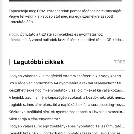
Tapasztalja meg DPM szkennereink pontosságát és hatékonyságát.
Vegye fel velünk a kapcsolatot még ma egy személyre szabott
konzultációért.
előző:
Útmutató a tisztatéri címkékhez és nyomtatáshoz
következő:
A városi hulladék kezelésének lehetővé tétele QR kódokkal a kukákon
Legutóbbi cikkek
TÖBB
Hogyan válassza ki a megfelelő étterem szoftvert a kis vagy középméretű étteremhez
Szüksége van hordozható A4 nyomtatóra a raktári számlákhoz? Mi valójában működik
Készíthetnek-e hőcímkényomtatók vízálló címkéket kisvállalkozási termékekhez?
A legjobb azonnali fényképezőgép azoknak a kezdőknek, akik nem akarnak papírt pazarolni
Legjobb színes címkékészítő a naplózáshoz és a scrapbooking-hez: több szín minden oldalhoz
Kézirat vs. szállítási címkék nyomtatása: tippek a kisvállalkozásoknak 2026-ban
Miért tartja a címkenyomtatót?
Hogyan válasszunk egy zsebfényképes nyomtatót: Teljes útmutató a naplózáshoz, utazáshoz és az iPhone-felhasználókhoz
Legjobb tinta nélküli hordozható nyomtató utazáshoz, iskolához és mobil munkához: Hanin MT620 Pro felülvizsgálat