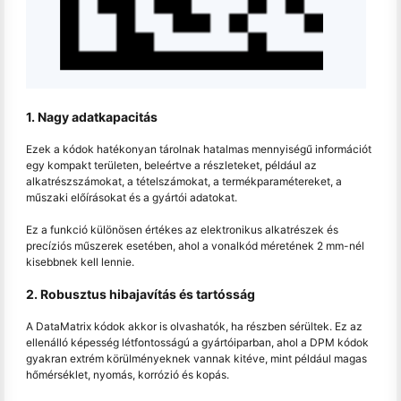
1. Nagy adatkapacitás
Ezek a kódok hatékonyan tárolnak hatalmas mennyiségű információt
egy kompakt területen, beleértve a részleteket, például az
alkatrészszámokat, a tételszámokat, a termékparamétereket, a
műszaki előírásokat és a gyártói adatokat.
Ez a funkció különösen értékes az elektronikus alkatrészek és
precíziós műszerek esetében, ahol a vonalkód méretének 2 mm-nél
kisebbnek kell lennie.
2. Robusztus hibajavítás és tartósság
A DataMatrix kódok akkor is olvashatók, ha részben sérültek. Ez az
ellenálló képesség létfontosságú a gyártóiparban, ahol a DPM kódok
gyakran extrém körülményeknek vannak kitéve, mint például magas
hőmérséklet, nyomás, korrózió és kopás.