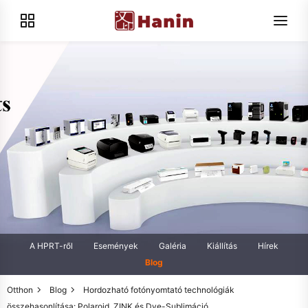
A HPRT-ről
Események
Galéria
Kiállítás
Hírek
Blog
Otthon
Blog
Hordozható fotónyomtató technológiák
összehasonlítása: Polaroid, ZINK és Dye-Sublimáció