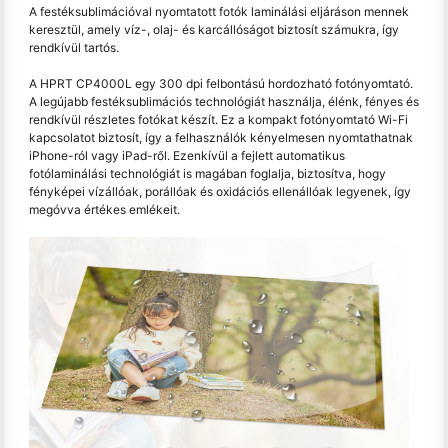
A festéksublimációval nyomtatott fotók laminálási eljáráson mennek
keresztül, amely víz-, olaj- és karcállóságot biztosít számukra, így
rendkívül tartós.
A HPRT CP4000L egy 300 dpi felbontású hordozható fotónyomtató.
A legújabb festéksublimációs technológiát használja, élénk, fényes és
rendkívül részletes fotókat készít. Ez a kompakt fotónyomtató Wi-Fi
kapcsolatot biztosít, így a felhasználók kényelmesen nyomtathatnak
iPhone-ról vagy iPad-ről. Ezenkívül a fejlett automatikus
fotólaminálási technológiát is magában foglalja, biztosítva, hogy
fényképei vízállóak, porállóak és oxidációs ellenállóak legyenek, így
megóvva értékes emlékeit.