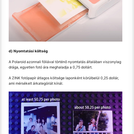
d) Nyomtatási költség
A Polaroid azonnali fóliával történő nyomtatás általában viszonylag
drága, egyetlen fotó ára meghaladja a 0,75 dollárt.
A ZINK fotópapír átlagos költsége laponként körülbelül 0,25 dollár,
ami mérsékelt árkategóriát kínál.