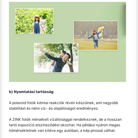
b) Nyomtatási tartósság
A polaroid fotók kémiai reakciók révén készülnek, ami nagyobb
stabilitást és némi víz- és olajállóságot eredményez.
A ZINK fotók mérsékelt vízállósággal rendelkeznek, de a hosszan
tartó expozíció elszíneződést okozhat. Ha például nyáron magas
hőmérsékletnek van kitéve egy autóban, a kép pirossá válhat.