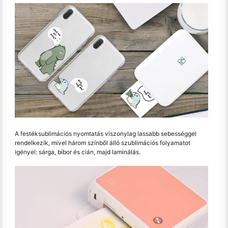
A festéksublimációs nyomtatás viszonylag lassabb sebességgel
rendelkezik, mivel három színből álló szublimációs folyamatot
igényel: sárga, bíbor és cián, majd laminálás.