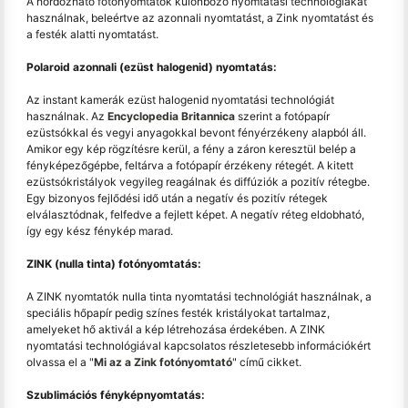
A hordozható fotónyomtatók különböző nyomtatási technológiákat
használnak, beleértve az azonnali nyomtatást, a Zink nyomtatást és
a festék alatti nyomtatást.
Polaroid azonnali (ezüst halogenid) nyomtatás:
Az instant kamerák ezüst halogenid nyomtatási technológiát
használnak. Az
Encyclopedia Britannica
szerint a fotópapír
ezüstsókkal és vegyi anyagokkal bevont fényérzékeny alapból áll.
Amikor egy kép rögzítésre kerül, a fény a záron keresztül belép a
fényképezőgépbe, feltárva a fotópapír érzékeny rétegét. A kitett
ezüstsókristályok vegyileg reagálnak és diffúziók a pozitív rétegbe.
Egy bizonyos fejlődési idő után a negatív és pozitív rétegek
elválasztódnak, felfedve a fejlett képet. A negatív réteg eldobható,
így egy kész fénykép marad.
ZINK (nulla tinta) fotónyomtatás:
A ZINK nyomtatók nulla tinta nyomtatási technológiát használnak, a
speciális hőpapír pedig színes festék kristályokat tartalmaz,
amelyeket hő aktivál a kép létrehozása érdekében. A ZINK
nyomtatási technológiával kapcsolatos részletesebb információkért
olvassa el a "
Mi az a Zink fotónyomtató
" című cikket.
Szublimációs fényképnyomtatás: