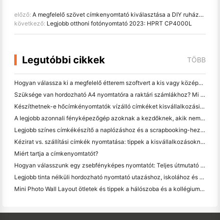
előző:
A megfelelő szövet címkenyomtató kiválasztása a DIY ruházati vállalkozások számára
következő:
Legjobb otthoni fotónyomtató 2023: HPRT CP4000L
Legutóbbi cikkek
TÖBB
Hogyan válassza ki a megfelelő étterem szoftvert a kis vagy középméretű étteremhez
Szüksége van hordozható A4 nyomtatóra a raktári számlákhoz? Mi valójában működik
Készíthetnek-e hőcímkényomtatók vízálló címkéket kisvállalkozási termékekhez?
A legjobb azonnali fényképezőgép azoknak a kezdőknek, akik nem akarnak papírt pazarolni
Legjobb színes címkékészítő a naplózáshoz és a scrapbooking-hez: több szín minden oldalhoz
Kézirat vs. szállítási címkék nyomtatása: tippek a kisvállalkozásoknak 2026-ban
Miért tartja a címkenyomtatót?
Hogyan válasszunk egy zsebfényképes nyomtatót: Teljes útmutató a naplózáshoz, utazáshoz és az iPhone-felhasználókhoz
Legjobb tinta nélküli hordozható nyomtató utazáshoz, iskolához és mobil munkához: Hanin MT620 Pro felülvizsgálat
Mini Photo Wall Layout ötletek és tippek a hálószoba és a kollégium díszítése