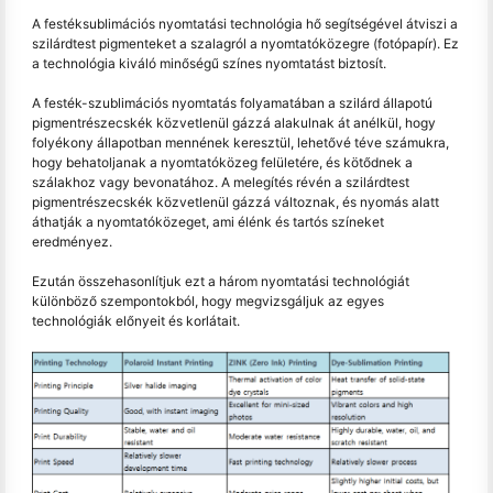
A festéksublimációs nyomtatási technológia hő segítségével átviszi a
szilárdtest pigmenteket a szalagról a nyomtatóközegre (fotópapír). Ez
a technológia kiváló minőségű színes nyomtatást biztosít.
A festék-szublimációs nyomtatás folyamatában a szilárd állapotú
pigmentrészecskék közvetlenül gázzá alakulnak át anélkül, hogy
folyékony állapotban mennének keresztül, lehetővé téve számukra,
hogy behatoljanak a nyomtatóközeg felületére, és kötődnek a
szálakhoz vagy bevonatához. A melegítés révén a szilárdtest
pigmentrészecskék közvetlenül gázzá változnak, és nyomás alatt
áthatják a nyomtatóközeget, ami élénk és tartós színeket
eredményez.
Ezután összehasonlítjuk ezt a három nyomtatási technológiát
különböző szempontokból, hogy megvizsgáljuk az egyes
technológiák előnyeit és korlátait.