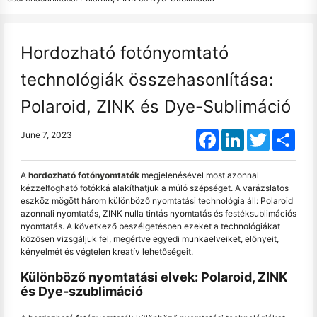
Hordozható fotónyomtató
technológiák összehasonlítása:
Polaroid, ZINK és Dye-Sublimáció
Facebook
LinkedIn
Twitter
Shar
June 7, 2023
A
hordozható fotónyomtatók
megjelenésével most azonnal
kézzelfogható fotókká alakíthatjuk a múló szépséget. A varázslatos
eszköz mögött három különböző nyomtatási technológia áll: Polaroid
azonnali nyomtatás, ZINK nulla tintás nyomtatás és festéksublimációs
nyomtatás. A következő beszélgetésben ezeket a technológiákat
közösen vizsgáljuk fel, megértve egyedi munkaelveiket, előnyeit,
kényelmét és végtelen kreatív lehetőségeit.
Különböző nyomtatási elvek: Polaroid, ZINK
és Dye-szublimáció