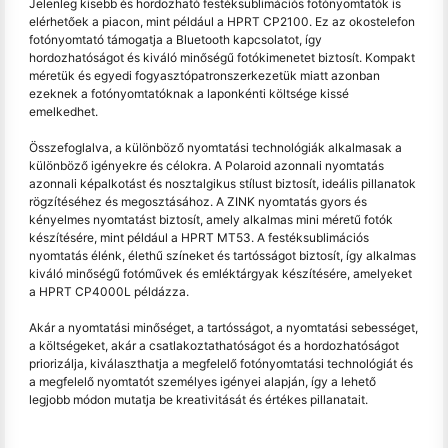
Jelenleg kisebb és hordozható festéksublimációs fotónyomtatók is
elérhetőek a piacon, mint például a HPRT CP2100. Ez az okostelefon
fotónyomtató támogatja a Bluetooth kapcsolatot, így
hordozhatóságot és kiváló minőségű fotókimenetet biztosít. Kompakt
méretük és egyedi fogyasztópatronszerkezetük miatt azonban
ezeknek a fotónyomtatóknak a laponkénti költsége kissé
emelkedhet.
Összefoglalva, a különböző nyomtatási technológiák alkalmasak a
különböző igényekre és célokra. A Polaroid azonnali nyomtatás
azonnali képalkotást és nosztalgikus stílust biztosít, ideális pillanatok
rögzítéséhez és megosztásához. A ZINK nyomtatás gyors és
kényelmes nyomtatást biztosít, amely alkalmas mini méretű fotók
készítésére, mint például a HPRT MT53. A festéksublimációs
nyomtatás élénk, élethű színeket és tartósságot biztosít, így alkalmas
kiváló minőségű fotóművek és emléktárgyak készítésére, amelyeket
a HPRT CP4000L példázza.
Akár a nyomtatási minőséget, a tartósságot, a nyomtatási sebességet,
a költségeket, akár a csatlakoztathatóságot és a hordozhatóságot
priorizálja, kiválaszthatja a megfelelő fotónyomtatási technológiát és
a megfelelő nyomtatót személyes igényei alapján, így a lehető
legjobb módon mutatja be kreativitását és értékes pillanatait.