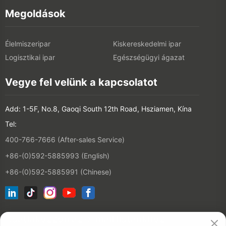
Megoldások
Élelmiszeripar
Kiskereskedelmi ipar
Logisztikai ipar
Egészségügyi ágazat
Vegye fel velünk a kapcsolatot
Add: 1-5F, No.8, Gaoqi South 12th Road, Hsziamen, Kína
Tel:
400-766-7666 (After-sales Service)
+86-(0)592-5885993 (English)
+86-(0)592-5885991 (Chinese)
Csatlakozzon az e-mail listánkhoz