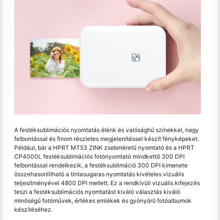
A festéksublimációs nyomtatás élénk és valósághű színekkel, nagy
felbontással és finom részletes megjelenítéssel készít fényképeket.
Például, bár a HPRT MT53 ZINK zsebméretű nyomtató és a HPRT
CP4000L festéksublimációs fotónyomtató mindkettő 300 DPI
felbontással rendelkezik, a festéksublimáció 300 DPI kimenete
összehasonlítható a tintasugaras nyomtatás kivételes vizuális
teljesítményével 4800 DPI mellett. Ez a rendkívüli vizuális kifejezés
teszi a festéksublimációs nyomtatást kiváló választás kiváló
minőségű fotóművek, értékes emlékek és gyönyörű fotóalbumok
készítéséhez.