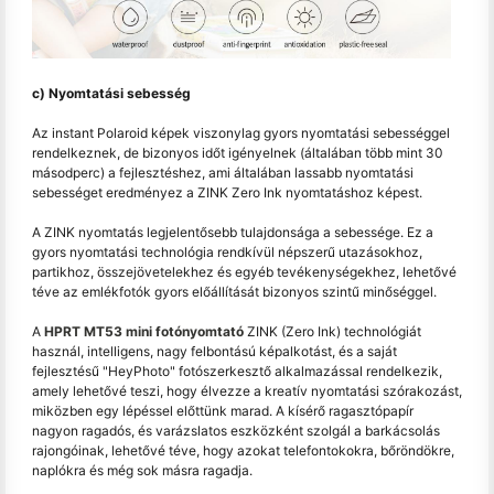
c) Nyomtatási sebesség
Az instant Polaroid képek viszonylag gyors nyomtatási sebességgel
rendelkeznek, de bizonyos időt igényelnek (általában több mint 30
másodperc) a fejlesztéshez, ami általában lassabb nyomtatási
sebességet eredményez a ZINK Zero Ink nyomtatáshoz képest.
A ZINK nyomtatás legjelentősebb tulajdonsága a sebessége. Ez a
gyors nyomtatási technológia rendkívül népszerű utazásokhoz,
partikhoz, összejövetelekhez és egyéb tevékenységekhez, lehetővé
téve az emlékfotók gyors előállítását bizonyos szintű minőséggel.
A
HPRT MT53 mini fotónyomtató
ZINK (Zero Ink) technológiát
használ, intelligens, nagy felbontású képalkotást, és a saját
fejlesztésű "HeyPhoto" fotószerkesztő alkalmazással rendelkezik,
amely lehetővé teszi, hogy élvezze a kreatív nyomtatási szórakozást,
miközben egy lépéssel előttünk marad. A kísérő ragasztópapír
nagyon ragadós, és varázslatos eszközként szolgál a barkácsolás
rajongóinak, lehetővé téve, hogy azokat telefontokokra, bőröndökre,
naplókra és még sok másra ragadja.