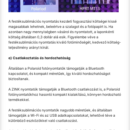
A festéksublimációs nyomtatás kezdeti fogyasztási költségei kissé
magasabbak lehetnek, beleértve a szalagot és a fotópapírt is. Ha
azonban nagy mennyiségben vásárol és nyomtatott, a laponkénti
költség általában 0,3 dollár alá esik. Figyelembe véve a
festéksublimációs nyomtatás kiváló fotóminőségét, kedvező költség-
teljesítmény arányt kínál.
e) Csatlakoztatás és hordozhatóság
Általában a Polaroid fotónyomtatók támogatják a Bluetooth
kapcsolatot, és kompakt méretűek, így kiváló hordozhatóságot
biztosítanak.
A ZINK nyomtatók támogatják a Bluetooth csatlakozást is, a Polaroid
fotónyomtatókhoz hasonló kompakt kialakítású, könnyen hordozható
termékekkel.
A festéksublimációs nyomtatók nagyobb méretűek, és általában
támogatják a Wi-Fi és az USB adatkapcsolatokat, lehetővé téve a
különböző eszközökkel való csatlakozást.