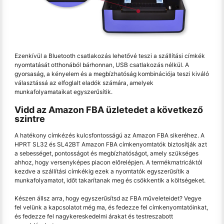
Ezenkívül a Bluetooth csatlakozás lehetővé teszi a szállítási címkék
nyomtatását otthonából bárhonnan, USB csatlakozás nélkül. A
gyorsaság, a kényelem és a megbízhatóság kombinációja teszi kiváló
választássá az elfoglalt eladók számára, amelyek
munkafolyamataikat egyszerűsítik.
Vidd az Amazon FBA üzletedet a következő
szintre
A hatékony címkézés kulcsfontosságú az Amazon FBA sikeréhez. A
HPRT SL32 és SL42BT Amazon FBA címkenyomtatók biztosítják azt
a sebességet, pontosságot és megbízhatóságot, amely szükséges
ahhoz, hogy versenyképes piacon előrelépjen. A termékmatricáktól
kezdve a szállítási címkékig ezek a nyomtatók egyszerűsítik a
munkafolyamatot, időt takarítanak meg és csökkentik a költségeket.
Készen állsz arra, hogy egyszerűsítsd az FBA műveleteidet? Vegye
fel velünk a kapcsolatot még ma, és fedezze fel címkenyomtatóinkat,
és fedezze fel nagykereskedelmi árakat és testreszabott