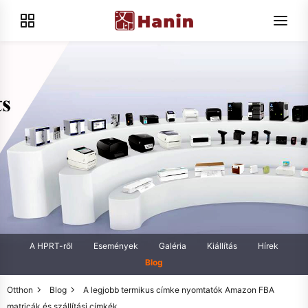
A HPRT-ről
Események
Galéria
Kiállítás
Hírek
Blog
Otthon
Blog
A legjobb termikus címke nyomtatók Amazon FBA
matricák és szállítási címkék