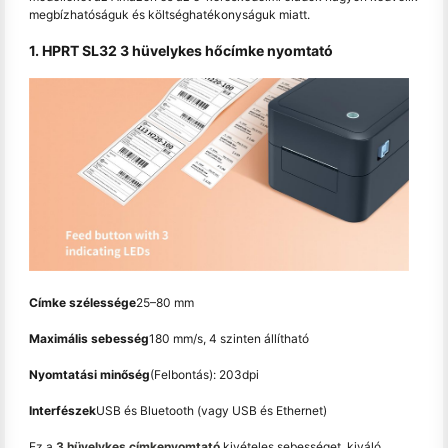
megbízhatóságuk és költséghatékonyságuk miatt.
1. HPRT SL32 3 hüvelykes hőcímke nyomtató
Címke szélessége
25–80 mm
Maximális sebesség
180 mm/s, 4 szinten állítható
Nyomtatási minőség
(Felbontás): 203dpi
Interfészek
USB és Bluetooth (vagy USB és Ethernet)
Ez a
3 hüvelykes címkenyomtató
kivételes sebességet, kiváló