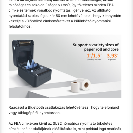
minőséget és sokoldalúságot biztosít, így tökéletes minden FBA
címke és termék vonalkód nyomtatási igényéhez. Az állítható
nyomtatási szélessége akár 80 mm lehetővé teszi, hogy könnyedén
kezelje a különböző címkeméreteket a különböző nyomtatási
feladatokhoz.
Ráadásul a Bluetooth csatlakozás lehetővé teszi, hogy telefonjáról
vagy táblagépéről nyomtasson.
Az FBA címkéken kívül az SL32 hőmatrica nyomtató tökéletes
címkék széles skálájának előállítására is, mint például logó matricák,