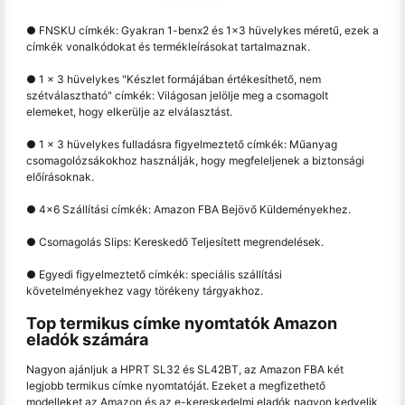
● FNSKU címkék: Gyakran 1-ben
x
2 és 1
x
3 hüvelykes méretű, ezek a
címkék vonalkódokat és termékleírásokat tartalmaznak.
● 1 x 3 hüvelykes "Készlet formájában értékesíthető, nem
szétválasztható" címkék: Világosan jelölje meg a csomagolt
elemeket, hogy elkerülje az elválasztást.
● 1 x 3 hüvelykes fulladásra figyelmeztető címkék: Műanyag
csomagolózsákokhoz használják, hogy megfeleljenek a biztonsági
előírásoknak.
● 4
x
6 Szállítási címkék: Amazon FBA Bejövő Küldeményekhez.
● Csomagolás Slips: Kereskedő Teljesített megrendelések.
● Egyedi figyelmeztető címkék: speciális szállítási
követelményekhez vagy törékeny tárgyakhoz.
Top termikus címke nyomtatók Amazon
eladók számára
Nagyon ajánljuk a HPRT SL32 és SL42BT, az Amazon FBA két
legjobb termikus címke nyomtatóját. Ezeket a megfizethető
modelleket az Amazon és az e-kereskedelmi eladók nagyon kedvelik