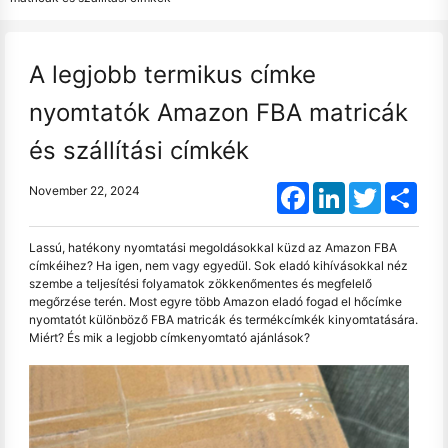
A legjobb termikus címke
nyomtatók Amazon FBA matricák
és szállítási címkék
Facebook
LinkedIn
Twitter
Shar
November 22, 2024
Lassú, hatékony nyomtatási megoldásokkal küzd az Amazon FBA
címkéihez? Ha igen, nem vagy egyedül. Sok eladó kihívásokkal néz
szembe a teljesítési folyamatok zökkenőmentes és megfelelő
megőrzése terén. Most egyre több Amazon eladó fogad el hőcímke
nyomtatót különböző FBA matricák és termékcímkék kinyomtatására.
Miért? És mik a legjobb címkenyomtató ajánlások?