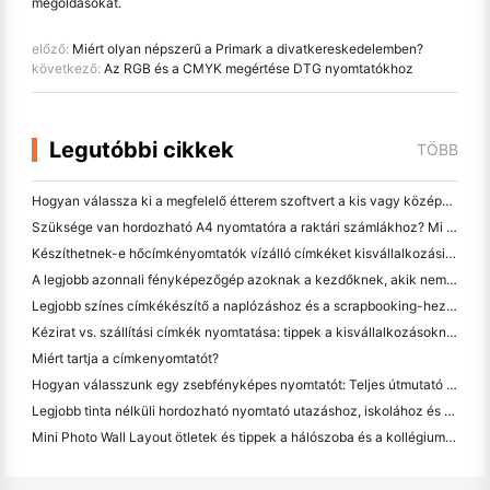
megoldásokat.
előző:
Miért olyan népszerű a Primark a divatkereskedelemben?
következő:
Az RGB és a CMYK megértése DTG nyomtatókhoz
Legutóbbi cikkek
TÖBB
Hogyan válassza ki a megfelelő étterem szoftvert a kis vagy középméretű étteremhez
Szüksége van hordozható A4 nyomtatóra a raktári számlákhoz? Mi valójában működik
Készíthetnek-e hőcímkényomtatók vízálló címkéket kisvállalkozási termékekhez?
A legjobb azonnali fényképezőgép azoknak a kezdőknek, akik nem akarnak papírt pazarolni
Legjobb színes címkékészítő a naplózáshoz és a scrapbooking-hez: több szín minden oldalhoz
Kézirat vs. szállítási címkék nyomtatása: tippek a kisvállalkozásoknak 2026-ban
Miért tartja a címkenyomtatót?
Hogyan válasszunk egy zsebfényképes nyomtatót: Teljes útmutató a naplózáshoz, utazáshoz és az iPhone-felhasználókhoz
Legjobb tinta nélküli hordozható nyomtató utazáshoz, iskolához és mobil munkához: Hanin MT620 Pro felülvizsgálat
Mini Photo Wall Layout ötletek és tippek a hálószoba és a kollégium díszítése