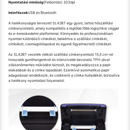
Nyomtatási minőség
(Felbontás): 203dpi
Interfészek
USB és Bluetooth
A hatékonyságra tervezett SL42BT egy gyors, tartós hőszállítási
címkenyomtató, amely kompatibilis a legtöbb főbb logisztikai céggel
és e-kereskedelmi platformmal. Könnyedén és professzionálisan
nyomtat különböző címkéket, beleértve a szállítási címkéket,
címkéket, csomagolólapokat és egyedi figyelmeztető címkéket.
Az SL42BT vezeték nélküli szállítási címkenyomtató 15,5 cm-rel
hosszabb gumihengerével és intenzívebb bevonatú TPH-jával
zökkenőmentes működést biztosít, és megakadályozza a papír
elakadását és a címke tapadását. Ezenkívül automatikus papír
adagolással rendelkezik, és csökkenti a címke hulladékát, biztosítva
a hatékony nyomtatási folyamatot.