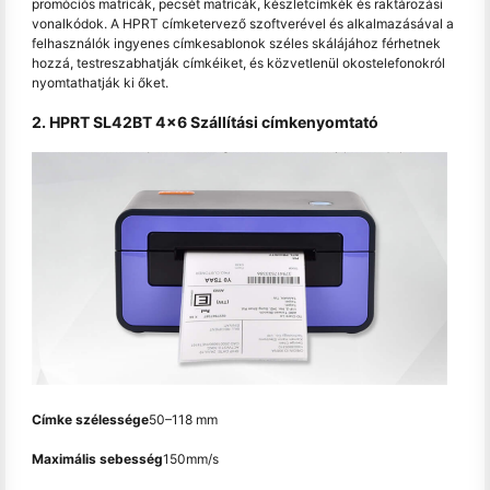
promóciós matricák, pecsét matricák, készletcímkék és raktározási
vonalkódok. A HPRT címketervező szoftverével és alkalmazásával a
felhasználók ingyenes címkesablonok széles skálájához férhetnek
hozzá, testreszabhatják címkéiket, és közvetlenül okostelefonokról
nyomtathatják ki őket.
2. HPRT SL42BT 4
x
6 Szállítási címkenyomtató
Címke szélessége
50–118 mm
Maximális sebesség
150mm/s