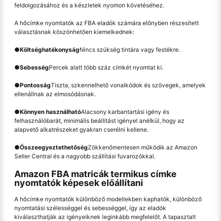
feldolgozásához és a készletek nyomon követéséhez.
A hőcímke nyomtatók az FBA eladók számára előnyben részesített
választásnak köszönhetően kiemelkednek:
●
Költséghatékonyság
Nincs szükség tintára vagy festékre.
●
Sebesség
Percek alatt több száz címkét nyomtat ki.
●
Pontosság
Tiszta, szkennelhető vonalkódok és szövegek, amelyek
ellenállnak az elmosódásnak.
●
Könnyen használható
Alacsony karbantartási igény és
felhasználóbarát, minimális beállítást igényel anélkül, hogy az
alapvető alkatrészeket gyakran cserélni kellene.
●
Összeegyeztethetőség
Zökkenőmentesen működik az Amazon
Seller Central és a nagyobb szállítási fuvarozókkal.
Amazon FBA matricák termikus címke
nyomtatók képesek előállítani
A hőcímke nyomtatók különböző modellekben kaphatók, különböző
nyomtatási szélességgel és sebességgel, így az eladók
kiválaszthatják az igényeiknek leginkább megfelelőt. A tapasztalt