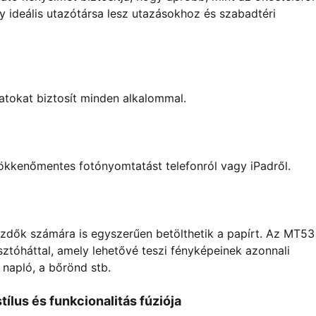
 ideális utazótársa lesz utazásokhoz és szabadtéri
tokat biztosít minden alkalommal.
zökkenőmentes fotónyomtatást telefonról vagy iPadről.
zdők számára is egyszerűen betölthetik a papírt. Az MT53
tóháttal, amely lehetővé teszi fényképeinek azonnali
 napló, a bőrönd stb.
lus és funkcionalitás fúziója