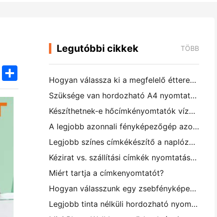
Legutóbbi cikkek
TÖBB
k
edIn
Twitter
Share
Hogyan válassza ki a megfelelő étterem szoftvert a kis vagy középméretű étteremhez
Szüksége van hordozható A4 nyomtatóra a raktári számlákhoz? Mi valójában működik
Készíthetnek-e hőcímkényomtatók vízálló címkéket kisvállalkozási termékekhez?
A legjobb azonnali fényképezőgép azoknak a kezdőknek, akik nem akarnak papírt pazarolni
Legjobb színes címkékészítő a naplózáshoz és a scrapbooking-hez: több szín minden oldalhoz
Kézirat vs. szállítási címkék nyomtatása: tippek a kisvállalkozásoknak 2026-ban
Miért tartja a címkenyomtatót?
Hogyan válasszunk egy zsebfényképes nyomtatót: Teljes útmutató a naplózáshoz, utazáshoz és az iPhone-felhasználókhoz
Legjobb tinta nélküli hordozható nyomtató utazáshoz, iskolához és mobil munkához: Hanin MT620 Pro felülvizsgálat