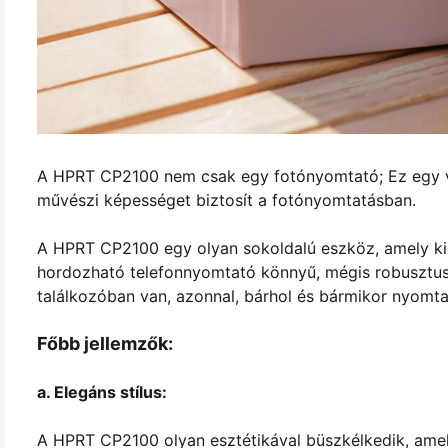
A HPRT CP2100 nem csak egy fotónyomtató; Ez egy val
művészi képességet biztosít a fotónyomtatásban.
A HPRT CP2100 egy olyan sokoldalú eszköz, amely kie
hordozható telefonnyomtató könnyű, mégis robusztus,
találkozóban van, azonnal, bárhol és bármikor nyomta
Főbb jellemzők:
a. Elegáns stílus:
A HPRT CP2100 olyan esztétikával büszkélkedik, ame