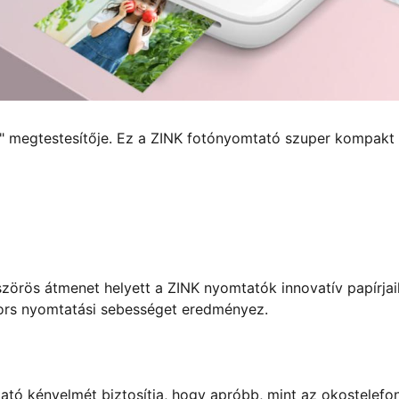
" megtestesítője. Ez a ZINK fotónyomtató szuper kompakt
örös átmenet helyett a ZINK nyomtatók innovatív papírjai
gyors nyomtatási sebességet eredményez.
ó kényelmét biztosítja, hogy apróbb, mint az okostelefon