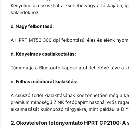
Kényelmesen csúszhat a zsebébe vagy a táskájába, így
kalandokhoz.
c. Nagy felbontású:
A HPRT MT53 300 dpi felbontású, éles és élénk nyoma
d. Kényelmes csatlakoztatás:
Támogatja a Bluetooth kapcsolatot, lehetővé téve a 
e. Felhasználóbarát kialakítás:
A csúszó fedél kialakításának köszönhetően még a ke
prémium minőségű ZINK fotópapírt használ erős ragasz
alkalmazását különböző tárgyakra, mint például a DIY
2. Okostelefon fotónyomtató HPRT CP2100: A stí