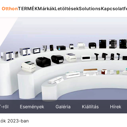
Otthon
TERMÉK
Márkák
Letöltések
Solutions
Kapcsolatfe
-ről
Események
Galéria
Kiállítás
Hírek
atók 2023-ban