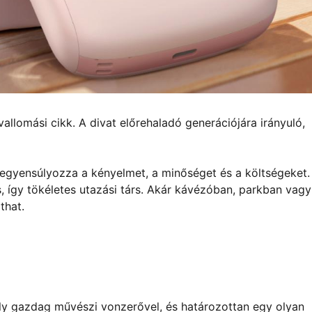
lomási cikk. A divat előrehaladó generációjára irányuló,
gyensúlyozza a kényelmet, a minőséget és a költségeket.
 így tökéletes utazási társ. Akár kávézóban, parkban vagy
that.
ly gazdag művészi vonzerővel, és határozottan egy olyan