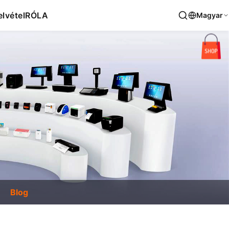
lvétel
RÓLA
Magyar
Blog