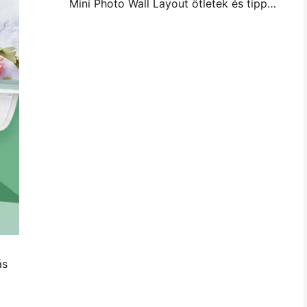
Mini Photo Wall Layout ötletek és tippek a hálószoba és a kollégium díszítése
ás