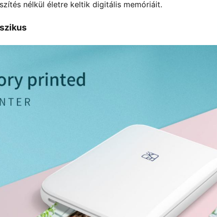
tés nélkül életre keltik digitális memóriáit.
sszikus