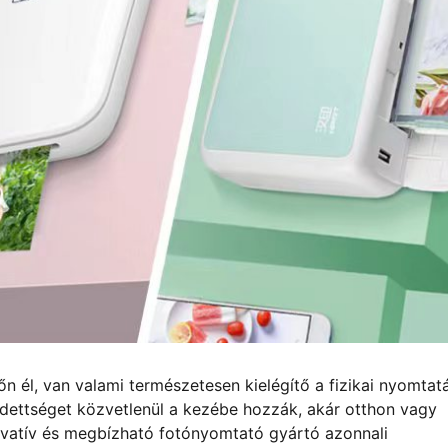
őn él, van valami természetesen kielégítő a fizikai nyomtat
dettséget közvetlenül a kezébe hozzák, akár otthon vagy
ovatív és megbízható fotónyomtató gyártó azonnali