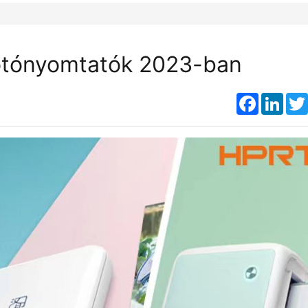
fotónyomtatók 2023-ban
Faceboo
Link