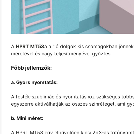
A
HPRT MT53
a a "jó dolgok kis csomagokban jönnek
méretével és nagy teljesítményével győztes.
Főbb jellemzők:
a. Gyors nyomtatás:
A festék-szublimációs nyomtatáshoz szükséges többsz
egyszerre aktiválhatják az összes színréteget, ami 
b. Mini méret:
A HPRT MT53 egy elbűvölően kicsi 2x3-as fotónyomtat