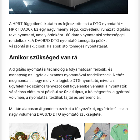
A HPRT függetlenül kutatta és fejlesztette ezt a DTG nyomtatót -
HPRT DA067. Ez egy nagy mennyiségű, közvetlenül ruházati digitális
textilnyomtató, amely óránként 160 darab nyomtatási sebességgel
rendelkezik. A DA067D DTG nyomtató támogatja pólók,
vászontáskák, cipők, kalapok stb. tömeges nyomtatását.
Amikor szükséged van rá
A digitális nyomtatási technológia folyamatosan fejlődik, és
manapság az ügyfelek számos nyomtatóval rendelkeznek. Nehéz
megmondani, hogy melyik a legjobb DTG nyomtató, mivel az
ügyfeleknek számos tényezőt kell figyelembe venniük a nyomtatók
vásárlása előtt, mint például az üzleti típus, a költségvetés, a gyártási
volumen, a nyomtatási textíliák fajtái és preferenciái.
Miután alaposan átgondolta ezeket a tényezőket, egyértelmű lesz a
nagy volumenű DA067D DTG nyomtató szükséglete.