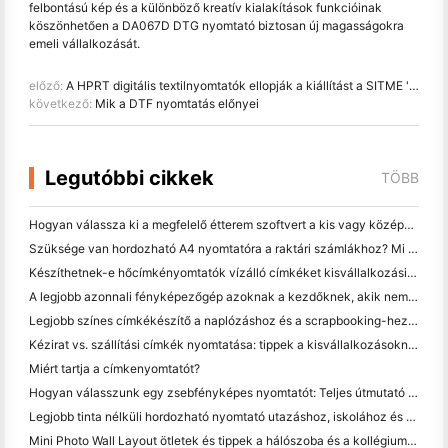
felbontású kép és a különböző kreatív kialakítások funkcióinak
köszönhetően a DA067D DTG nyomtató biztosan új magasságokra
emeli vállalkozását.
előző:
A HPRT digitális textilnyomtatók ellopják a kiállítást a SITME '23-án: bemutatják a DA182T Plus-t & DA188S
következő:
Mik a DTF nyomtatás előnyei
Legutóbbi cikkek
TÖBB
Hogyan válassza ki a megfelelő étterem szoftvert a kis vagy középméretű étteremhez
Szüksége van hordozható A4 nyomtatóra a raktári számlákhoz? Mi valójában működik
Készíthetnek-e hőcímkényomtatók vízálló címkéket kisvállalkozási termékekhez?
A legjobb azonnali fényképezőgép azoknak a kezdőknek, akik nem akarnak papírt pazarolni
Legjobb színes címkékészítő a naplózáshoz és a scrapbooking-hez: több szín minden oldalhoz
Kézirat vs. szállítási címkék nyomtatása: tippek a kisvállalkozásoknak 2026-ban
Miért tartja a címkenyomtatót?
Hogyan válasszunk egy zsebfényképes nyomtatót: Teljes útmutató a naplózáshoz, utazáshoz és az iPhone-felhasználókhoz
Legjobb tinta nélküli hordozható nyomtató utazáshoz, iskolához és mobil munkához: Hanin MT620 Pro felülvizsgálat
Mini Photo Wall Layout ötletek és tippek a hálószoba és a kollégium díszítése