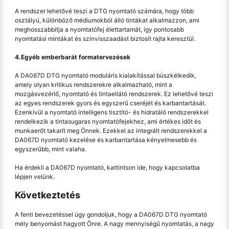
A rendszer lehetővé teszi a DTG nyomtató számára, hogy több
osztályú, különböző médiumokból álló tintákat alkalmazzon, ami
meghosszabbítja a nyomtatófej élettartamát, így pontosabb
nyomtatási mintákat és színvisszaadást biztosít rajta keresztül.
4.Egyéb emberbarát formatervezések
A DA067D DTG nyomtató moduláris kialakítással büszkélkedik,
amely olyan kritikus rendszerekre alkalmazható, mint a
mozgásvezérlő, nyomtató és tintaellátó rendszerek. Ez lehetővé teszi
az egyes rendszerek gyors és egyszerű cseréjét és karbantartását.
Ezenkívül a nyomtató intelligens tisztító- és hidratáló rendszerekkel
rendelkezik a tintasugaras nyomtatófejekhez, ami értékes időt és
munkaerőt takarít meg Önnek. Ezekkel az integrált rendszerekkel a
DA067D nyomtató kezelése és karbantartása kényelmesebb és
egyszerűbb, mint valaha.
Ha érdekli a DA067D nyomtató, kattintson ide, hogy kapcsolatba
lépjen velünk.
Következtetés
A fenti bevezetéssel úgy gondoljuk, hogy a DA067D DTG nyomtató
mély benyomást hagyott Önre. A nagy mennyiségű nyomtatás, a nagy