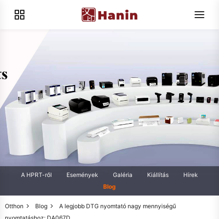
A HPRT-ről
Események
Galéria
Kiállítás
Hírek
Blog
Otthon
Blog
A legjobb DTG nyomtató nagy mennyiségű
nyomtatáshoz: DA067D