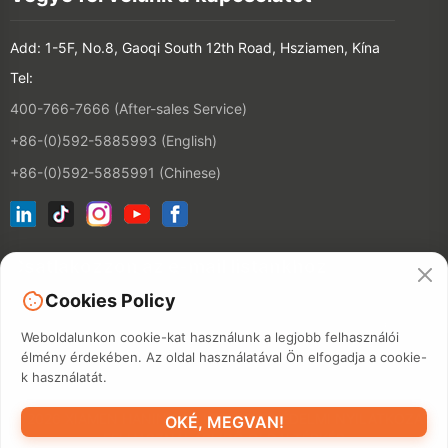
Add: 1-5F, No.8, Gaoqi South 12th Road, Hsziamen, Kína
Tel:
400-766-7666 (After-sales Service)
+86-(0)592-5885993 (English)
+86-(0)592-5885991 (Chinese)
Csatlakozzon az e-mail listánkhoz
Cookies Policy
Kapcsolatfelv
Weboldalunkon cookie-kat használunk a legjobb felhasználói
élmény érdekében. Az oldal használatával Ön elfogadja a cookie-
k használatát.
©2026 XIAMEN HANIN CO., LTD.
ADATVÉDELMI NYILATKOZAT
OKÉ, MEGVAN!
FELHASZNÁLÁSI IDŐ
OLDALTÉRKÉP