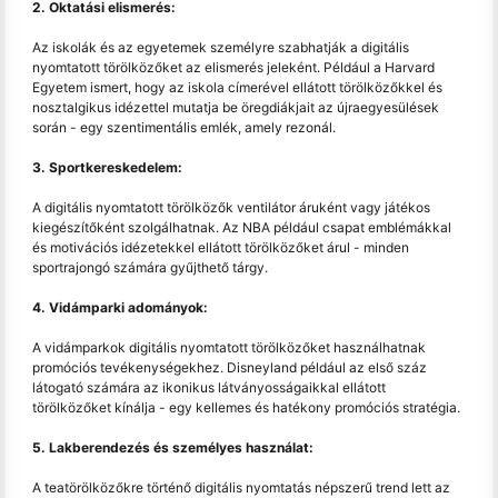
2. Oktatási elismerés:
Az iskolák és az egyetemek személyre szabhatják a digitális
nyomtatott törölközőket az elismerés jeleként. Például a Harvard
Egyetem ismert, hogy az iskola címerével ellátott törölközőkkel és
nosztalgikus idézettel mutatja be öregdiákjait az újraegyesülések
során - egy szentimentális emlék, amely rezonál.
3. Sportkereskedelem:
A digitális nyomtatott törölközők ventilátor áruként vagy játékos
kiegészítőként szolgálhatnak. Az NBA például csapat emblémákkal
és motivációs idézetekkel ellátott törölközőket árul - minden
sportrajongó számára gyűjthető tárgy.
4. Vidámparki adományok:
A vidámparkok digitális nyomtatott törölközőket használhatnak
promóciós tevékenységekhez. Disneyland például az első száz
látogató számára az ikonikus látványosságaikkal ellátott
törölközőket kínálja - egy kellemes és hatékony promóciós stratégia.
5. Lakberendezés és személyes használat:
A teatörölközőkre történő digitális nyomtatás népszerű trend lett az