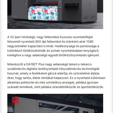
A 32 ipari minőségű, nagy felbontású Kyocera nyomtatófejjel
felszerelt nyomtató 600 dpi felbontást és óránként akár 1080
négyzetméter kapacitást is kínál. Hatékonysága és pontossága a
különböző törölközőminták és színek nyomtatásában lenyűgöző,
kielégítve a nagy sebességű egyedi törölközőnyomtatás igényeit.
Másrészről a DA182T Plus nagy sebességű tekercs-tekercs
szublimációs digitális textilnyomtató hőszublimációs technológiát
használ, amely a festékeket gázzá alakítja, és szövetekké átjárja
őket, hogy tartós, élénk mintákat képezzen. Ez a nyomtató különösen
alkalmas poliészter és más szintetikus anyagok, például gyorsan
száradó termékek, mint például strandtörölközők és sporttörölközők.