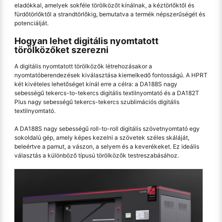
eladókkal, amelyek sokféle törölközőt kínálnak, a kéztörlőktől és
fürdőtörlőktől a strandtörlőkig, bemutatva a termék népszerűségét és
potenciálját.
Hogyan lehet digitális nyomtatott
törölközőket szerezni
A digitális nyomtatott törölközők létrehozásakor a
nyomtatóberendezések kiválasztása kiemelkedő fontosságú. A HPRT
két kivételes lehetőséget kínál erre a célra: a DA188S nagy
sebességű tekercs-to-tekercs digitális textilnyomtató és a DA182T
Plus nagy sebességű tekercs-tekercs szublimációs digitális
textilnyomtató.
A DA188S nagy sebességű roll-to-roll digitális szövetnyomtató egy
sokoldalú gép, amely képes kezelni a szövetek széles skáláját,
beleértve a pamut, a vászon, a selyem és a keverékeket. Ez ideális
választás a különböző típusú törölközők testreszabásához.