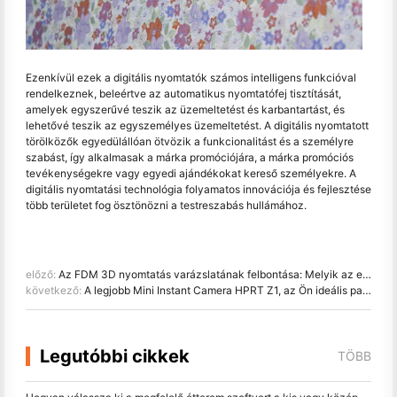
Ezenkívül ezek a digitális nyomtatók számos intelligens funkcióval
rendelkeznek, beleértve az automatikus nyomtatófej tisztítását,
amelyek egyszerűvé teszik az üzemeltetést és karbantartást, és
lehetővé teszik az egyszemélyes üzemeltetést. A digitális nyomtatott
törölközők egyedülállóan ötvözik a funkcionalitást és a személyre
szabást, így alkalmasak a márka promóciójára, a márka promóciós
tevékenységekre vagy egyedi ajándékokat kereső személyekre. A
digitális nyomtatási technológia folyamatos innovációja és fejlesztése
több területet fog ösztönözni a testreszabás hullámához.
előző:
Az FDM 3D nyomtatás varázslatának felbontása: Melyik az erősebb FDM vagy SLA?
következő:
A legjobb Mini Instant Camera HPRT Z1, az Ön ideális partnere Parti és Utazás
Legutóbbi cikkek
TÖBB