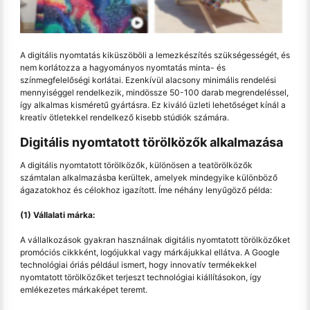
A digitális nyomtatás kiküszöböli a lemezkészítés szükségességét, és
nem korlátozza a hagyományos nyomtatás minta- és
színmegfelelőségi korlátai. Ezenkívül alacsony minimális rendelési
mennyiséggel rendelkezik, mindössze 50-100 darab megrendeléssel,
így alkalmas kisméretű gyártásra. Ez kiváló üzleti lehetőséget kínál a
kreatív ötletekkel rendelkező kisebb stúdiók számára.
Digitális nyomtatott törölközők alkalmazása
A digitális nyomtatott törölközők, különösen a teatörölközők
számtalan alkalmazásba kerültek, amelyek mindegyike különböző
ágazatokhoz és célokhoz igazított. Íme néhány lenyűgöző példa:
(1) Vállalati márka:
A vállalkozások gyakran használnak digitális nyomtatott törölközőket
promóciós cikkként, logójukkal vagy márkájukkal ellátva. A Google
technológiai óriás például ismert, hogy innovatív termékekkel
nyomtatott törölközőket terjeszt technológiai kiállításokon, így
emlékezetes márkaképet teremt.