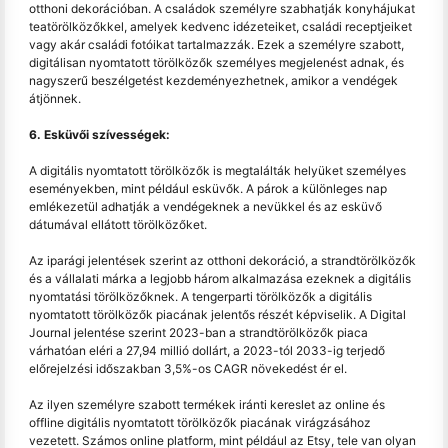
otthoni dekorációban. A családok személyre szabhatják konyhájukat
teatörölközőkkel, amelyek kedvenc idézeteiket, családi receptjeiket
vagy akár családi fotóikat tartalmazzák. Ezek a személyre szabott,
digitálisan nyomtatott törölközők személyes megjelenést adnak, és
nagyszerű beszélgetést kezdeményezhetnek, amikor a vendégek
átjönnek.
6. Esküvői szívességek:
A digitális nyomtatott törölközők is megtalálták helyüket személyes
eseményekben, mint például esküvők. A párok a különleges nap
emlékezetül adhatják a vendégeknek a nevükkel és az esküvő
dátumával ellátott törölközőket.
Az iparági jelentések szerint az otthoni dekoráció, a strandtörölközők
és a vállalati márka a legjobb három alkalmazása ezeknek a digitális
nyomtatási törölközőknek. A tengerparti törölközők a digitális
nyomtatott törölközők piacának jelentős részét képviselik. A Digital
Journal jelentése szerint 2023-ban a strandtörölközők piaca
várhatóan eléri a 27,94 millió dollárt, a 2023-tól 2033-ig terjedő
előrejelzési időszakban 3,5%-os CAGR növekedést ér el.
Az ilyen személyre szabott termékek iránti kereslet az online és
offline digitális nyomtatott törölközők piacának virágzásához
vezetett. Számos online platform, mint például az Etsy, tele van olyan