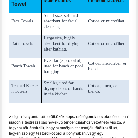
Main Features
Common Materials
Towel
Small size, soft and
Face Towels
absorbent for facial
Cotton or microfiber.
cleansing.
Large size, highly
Bath Towels
absorbent for drying
Cotton or microfiber.
after bathing.
Even larger, colorful,
Cotton, microfiber, or
Beach Towels
used for beach or pool
blend.
lounging.
Smaller, used for
Tea and Kitche
Cotton, linen, or
drying dishes or hands
n Towels
blends.
in the kitchen.
A digitális nyomtatott törölközők népszerűségének növekedése a mai
piacon a testreszabás növekvő tendenciájához vezethető vissza. A
fogyasztók értékelik, hogy személyre szabhatják törölközőiket,
legyen szó egy teatörölközőről a konyhában, vagy egy