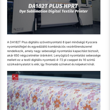
A DA182T Plus digitális szövetnyomtató 8 ipari minőségű Kyocera
nyomtatófejjel és egyedülálló kombinációs vezérlőrendszerrel
rendelkezik, amely nagy sebességű nyomtatási kapacitást biztosít,
akár 650 négyzetméter óránként. Lenyűgöző nyomtatási sebessége
mellett ez a textil digitális nyomtató 4-72 pl cseppet és 16 szintű
szürkeárnyalatot is elér, így finomabb színeket és képeket kínál.