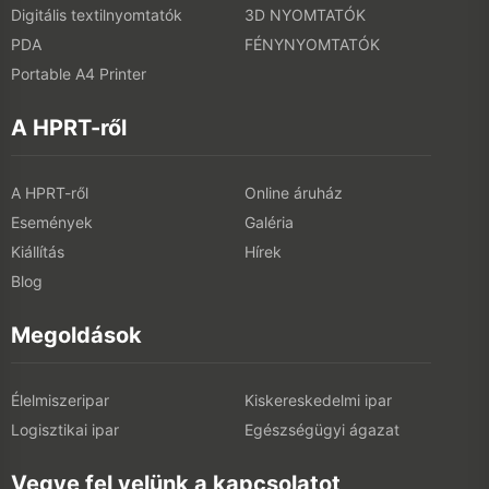
Digitális textilnyomtatók
3D NYOMTATÓK
PDA
FÉNYNYOMTATÓK
Portable A4 Printer
A HPRT-ről
A HPRT-ről
Online áruház
Események
Galéria
Kiállítás
Hírek
Blog
Megoldások
Élelmiszeripar
Kiskereskedelmi ipar
Logisztikai ipar
Egészségügyi ágazat
Vegye fel velünk a kapcsolatot