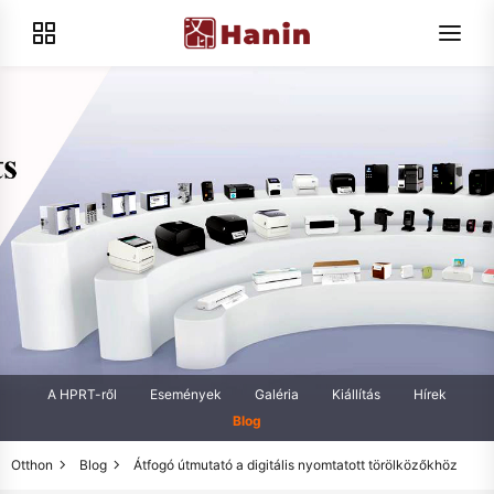
A HPRT-ről
Események
Galéria
Kiállítás
Hírek
Blog
Otthon
Blog
Átfogó útmutató a digitális nyomtatott törölközőkhöz