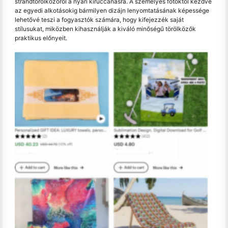
strandtörölközőről a nyári kiruccanásra. A személyes fotóktól kezdve
az egyedi alkotásokig bármilyen dizájn lenyomtatásának képessége
lehetővé teszi a fogyasztók számára, hogy kifejezzék saját
stílusukat, miközben kihasználják a kiváló minőségű törölközők
praktikus előnyeit.