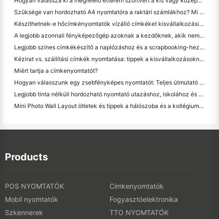
Hogyan válassza ki a megfelelő étterem szoftvert a kis vagy középméretű étteremhez
Szüksége van hordozható A4 nyomtatóra a raktári számlákhoz? Mi valójában működik
Készíthetnek-e hőcímkényomtatók vízálló címkéket kisvállalkozási termékekhez?
A legjobb azonnali fényképezőgép azoknak a kezdőknek, akik nem akarnak papírt pazarolni
Legjobb színes címkékészítő a naplózáshoz és a scrapbooking-hez: több szín minden oldalhoz
Kézirat vs. szállítási címkék nyomtatása: tippek a kisvállalkozásoknak 2026-ban
Miért tartja a címkenyomtatót?
Hogyan válasszunk egy zsebfényképes nyomtatót: Teljes útmutató a naplózáshoz, utazáshoz és az iPhone-felhasználókhoz
Legjobb tinta nélküli hordozható nyomtató utazáshoz, iskolához és mobil munkához: Hanin MT620 Pro felülvizsgálat
Mini Photo Wall Layout ötletek és tippek a hálószoba és a kollégium díszítése
Products
POS NYOMTATÓK
Címkenyomtatók
Mobil nyomtatók
Fogyasztóelektronika
Szkennerek
TTO NYOMTATÓK