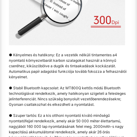
● Kényelmes és hatékony: Ez a vezeték nélküli tintamentes a4
nyomtató környezetbarát karbon szalagokat használ a könnyű
cseréhez, kiküszöbölve a dugók és tintaakadások kockázatát.
Automatikus papír adagolási funkciója tovább fokozza a felhasználói
kényelmet.
● Stabil Bluetooth kapcsolat: Az MT800Q kettős módú Bluetooth
technológiával rendelkezik, amely hatékonyan szigeteli a felesleges
jelinterferenciát. Nincs szükség bonyolult vezetőberendezésekre;
Gyorsan csatlakozhat és elkezdheti a nyomtatást.
● Szuper tartós: Ez a kis otthoni nyomtató kiváló minőségű
nyomtatófejjel rendelkezik, amely akár 50 000 méter élettartamú,
nagyjából 160 000 lap nyomtatásának felel meg. 2000mAh-s nagy
kapacitású akkumulátorral rendelkezik, amely akár 26 órás