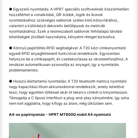
● Egyszerű nyomtatás: A HPRT speciális szoftverének köszönhetően
hozzáférhet a vonalkódok, QR-kódok, logók és ikonok
nyomtatásához szükséges sablonok széles körű könyvtárához,
valamint a különböző dekoratív betűtípusok és matricák
nyomtatásához. Ezek a testreszabott sablonok felhőalapú tárolási
lehetőségek jövőbeli használatra, kényelmi réteget biztosítva.
● Könnyű papírtöltés RFID segítségével: A T20 kézi címkenyomtató
egyedi RFID anyagfelismerő funkcióval rendelkezik. Egyszerűen
helyezze be a címkepapírt, és csatlakoztassa az okostelefonjához; A
rendszer automatikusan azonosítja az anyagot, így a nyomtatás
problémamentes.
● Hosszú élettartamú nyomtatás: A T20 bluetooth matrica nyomtató
nagy kapacitású lítium akkumulátorral rendelkezik, amely lehetővé
teszi, hogy egyetlen töltéssel akár öt tekercs címkét is kinyomtasson.
Támogatja a C típusú interfészt a plug-and-play kényelmére, így soha
nem kell aggódnia, hogy kifogy az áram, még útközben sem.
A4-es papírnyomás - HPRT MT800Q mobil A4 nyomtató