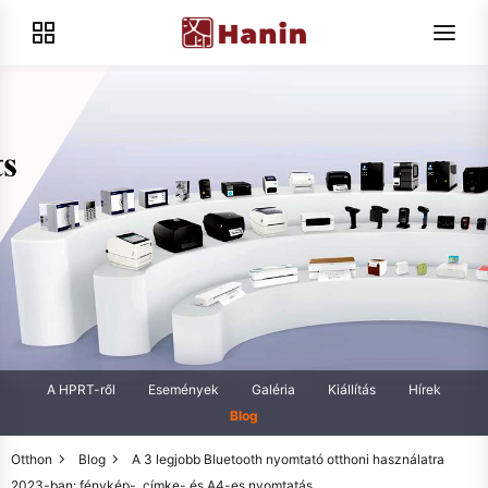
A HPRT-ről
Események
Galéria
Kiállítás
Hírek
Blog
Otthon
Blog
A 3 legjobb Bluetooth nyomtató otthoni használatra
2023-ban: fénykép-, címke- és A4-es nyomtatás