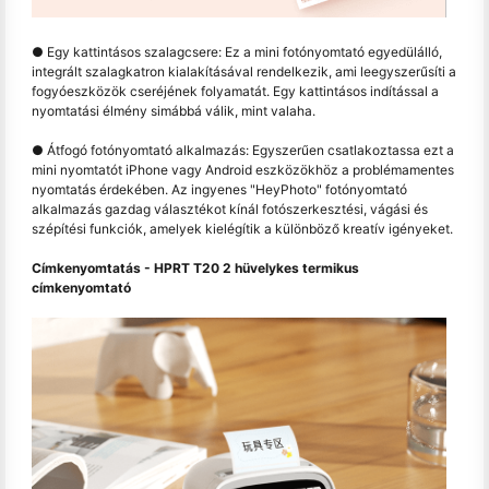
● Egy kattintásos szalagcsere: Ez a mini fotónyomtató egyedülálló,
integrált szalagkatron kialakításával rendelkezik, ami leegyszerűsíti a
fogyóeszközök cseréjének folyamatát. Egy kattintásos indítással a
nyomtatási élmény simábbá válik, mint valaha.
● Átfogó fotónyomtató alkalmazás: Egyszerűen csatlakoztassa ezt a
mini nyomtatót iPhone vagy Android eszközökhöz a problémamentes
nyomtatás érdekében. Az ingyenes "HeyPhoto" fotónyomtató
alkalmazás gazdag választékot kínál fotószerkesztési, vágási és
szépítési funkciók, amelyek kielégítik a különböző kreatív igényeket.
Címkenyomtatás - HPRT T20 2 hüvelykes termikus
címkenyomtató