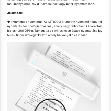
tanulmányokhoz, rövid utazásokhoz vagy mobil nyomtatáshoz.
Jellemzők:
● tintamentes nyomtatás: Az MT800Q Bluetooth nyomtató hőátviteli
nyomtatási technológiát használ, amely nagy felbontású képalkotást
biztosít 300 DPI-n. Támogatja az A4-es másolópapír nyomtatást, így
teljes, finom szöveget készít, amely halványálló és vízálló.