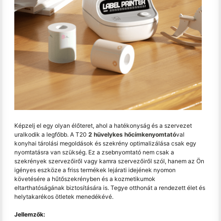
Képzelj el egy olyan élőteret, ahol a hatékonyság és a szervezet
uralkodik a legfőbb. A T20
2 hüvelykes hőcímkenyomtató
val
konyhai tárolási megoldások és szekrény optimalizálása csak egy
nyomtatásra van szükség. Ez a zsebnyomtató nem csak a
szekrények szervezőiről vagy kamra szervezőiről szól, hanem az Ön
igényes eszköze a friss termékek lejárati idejének nyomon
követésére a hűtőszekrényben és a kozmetikumok
eltarthatóságának biztosítására is. Tegye otthonát a rendezett élet és
helytakarékos ötletek menedékévé.
Jellemzők: