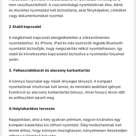
nem veszélyeztethető. A csúcsminőségű nyomtatóknak éles, élénk
és részletes nyomtatást kell biztosítania, akár fényképeket, címkéket
vagy dokumentumokat nyomtat.
2.Stabil kapcsolat
A megbízható kapcsolat elengedhetetlen a zökkenőmentes
nyomtatáshoz. Az iPhone, iPad és más eszközök legjobb Bluetooth
nyomtatói biztosítják, hogy megszakítás nélkül nyomtathasson, így
stabil és következetes kapcsolatot biztosítva a nyomtatási folyamat
során.
3. Felhasználóbarát és alacsony karbantartás
A könnyű használat egy másik lényeges tényező. A kompakt
nyomtatónak intuitívnak kell lennie, és minimális beállítást igényel.
Ezenkívül az alacsony karbantartás bónusz, mivel hosszú távon időt
és erőfeszítést takarít meg.
4.Helytakarékos tervezés
Napjainkban, ahol a hely gyakran prémium, nagyon kívánatos egy
kompakt kialakítású kis otthoni nyomtató. Elég hordozhatónak kell
lennie ahhoz, hogy könnyen mozoghasson, kényelmesen illeszkedjen
otthona különböző helyeibe.