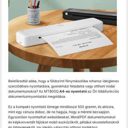
Belefáradtál abba, hogy a földszinti fénymásolóba rohansz ideiglenes
szerződéses nyomtatásra, gyerekházi feladatra vagy otthoni irodai
dokumentumokra? Az MT800Q
A4-es nyomtató
az Ön többfunkciós
dokumentumnyomtatási megoldása.
Ez a kompakt nyomtató tömege mindössze 500 gramm, és akkora,
mint egy ceruza doboz, de ne hagyja, hogy a mérete becsapjon.
Egyszerűen nyomtathat weboldalakat, Word/PDF dokumentumokat
és képkonvertált fájlokat mobil eszközökről, például okostelefonokról
és táblagépekről, így ideális választás otthoni irodákhoz,