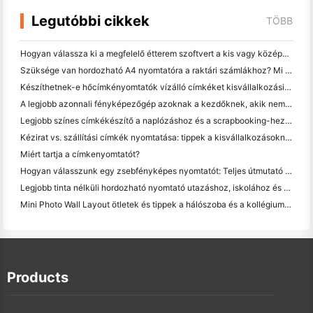
Legutóbbi cikkek
TÖBB
Hogyan válassza ki a megfelelő étterem szoftvert a kis vagy középméretű étteremhez
Szüksége van hordozható A4 nyomtatóra a raktári számlákhoz? Mi valójában működik
Készíthetnek-e hőcímkényomtatók vízálló címkéket kisvállalkozási termékekhez?
A legjobb azonnali fényképezőgép azoknak a kezdőknek, akik nem akarnak papírt pazarolni
Legjobb színes címkékészítő a naplózáshoz és a scrapbooking-hez: több szín minden oldalhoz
Kézirat vs. szállítási címkék nyomtatása: tippek a kisvállalkozásoknak 2026-ban
Miért tartja a címkenyomtatót?
Hogyan válasszunk egy zsebfényképes nyomtatót: Teljes útmutató a naplózáshoz, utazáshoz és az iPhone-felhasználókhoz
Legjobb tinta nélküli hordozható nyomtató utazáshoz, iskolához és mobil munkához: Hanin MT620 Pro felülvizsgálat
Mini Photo Wall Layout ötletek és tippek a hálószoba és a kollégium díszítése
Products