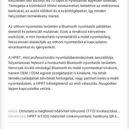
készenléti időt biztosít, és 70 lapot is nyomtathat egyetlen töltéssel.
Támogatja a különböző töltési módszereket, beleértve az elektromos
bankokat, az autós töltőket és a számítógépeket, így minden
helyzetben termelékeny marad.
Az otthoni nyomtatás területén a Bluetooth nyomtatók példátlan
életerőt és potenciált mutatnak. Ezek a rendkívül kényelmes
eszközök, a mini hordozható nyomtatóktól a mobil nyomtatókig
fokozatosan átalakítják az otthoni nyomtatókkal kapcsolatos
elvárásainkat és igényeinket.
A HPRT, mint professzionális nyomtatóberendezések beszállítója,
folyamatosan fejleszti a hordozható Bluetooth nyomtatók területén.
Nemcsak kiváló minőségű Bluetooth és mobil nyomtatókat kínálunk,
hanem OEM / ODM egyedi szolgáltatást is kínálunk. Ha tehát
termékcsaládjának bővítését fontolgatja, vagy partnert keres a mobil
nyomtatásban, a HPRT kétségtelenül az első választás. Nyugodtan
lépjen kapcsolatba velünk.
előző:
Útmutató a megfelelő hőátviteli túlnyomó (TTO) kiválasztásához az élelmiszergyártáshoz
következő:
HPRT HT300 hőátviteli címkenyomtató: hatékony QR kód nyomtatás berendezések ellenőrzéséhez