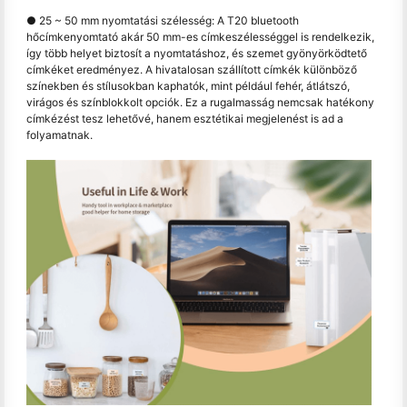
● 25 ~ 50 mm nyomtatási szélesség: A T20 bluetooth
hőcímkenyomtató akár 50 mm-es címkeszélességgel is rendelkezik,
így több helyet biztosít a nyomtatáshoz, és szemet gyönyörködtető
címkéket eredményez. A hivatalosan szállított címkék különböző
színekben és stílusokban kaphatók, mint például fehér, átlátszó,
virágos és színblokkolt opciók. Ez a rugalmasság nemcsak hatékony
címkézést tesz lehetővé, hanem esztétikai megjelenést is ad a
folyamatnak.