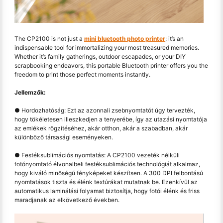
The CP2100 is not just a
mini bluetooth photo printer
; it’s an
indispensable tool for immortalizing your most treasured memories.
Whether it’s family gatherings, outdoor escapades, or your DIY
scrapbooking endeavors, this portable Bluetooth printer offers you the
freedom to print those perfect moments instantly.
Jellemzők:
● Hordozhatóság: Ezt az azonnali zsebnyomtatót úgy tervezték,
hogy tökéletesen illeszkedjen a tenyerébe, így az utazási nyomtatója
az emlékek rögzítéséhez, akár otthon, akár a szabadban, akár
különböző társasági eseményeken.
● Festéksublimációs nyomtatás: A CP2100 vezeték nélküli
fotónyomtató élvonalbeli festéksublimációs technológiát alkalmaz,
hogy kiváló minőségű fényképeket készítsen. A 300 DPI felbontású
nyomtatások tiszta és élénk textúrákat mutatnak be. Ezenkívül az
automatikus laminálási folyamat biztosítja, hogy fotói élénk és friss
maradjanak az elkövetkező években.