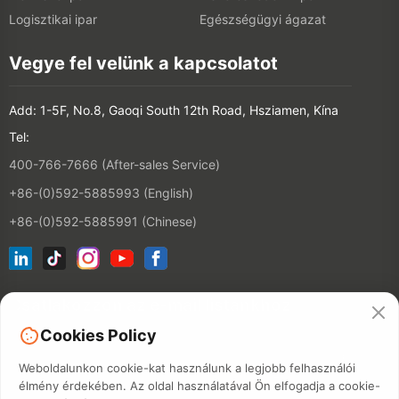
Logisztikai ipar
Egészségügyi ágazat
Vegye fel velünk a kapcsolatot
Add: 1-5F, No.8, Gaoqi South 12th Road, Hsziamen, Kína
Tel:
400-766-7666 (After-sales Service)
+86-(0)592-5885993 (English)
+86-(0)592-5885991 (Chinese)
Csatlakozzon az e-mail listánkhoz
Cookies Policy
Kapcsolatfelv
Weboldalunkon cookie-kat használunk a legjobb felhasználói
élmény érdekében. Az oldal használatával Ön elfogadja a cookie-