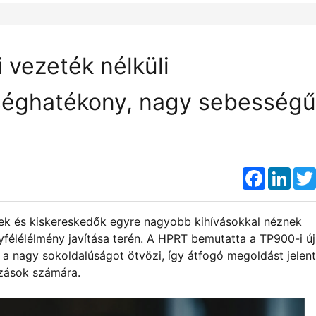
 vezeték nélküli
tséghatékony, nagy sebességű
Faceboo
Link
mek és kiskereskedők egyre nagyobb kihívásokkal néznek
élélélmény javítása terén. A HPRT bemutatta a TP900-i új
s a nagy sokoldalúságot ötvözi, így átfogó megoldást jelent
zások számára.