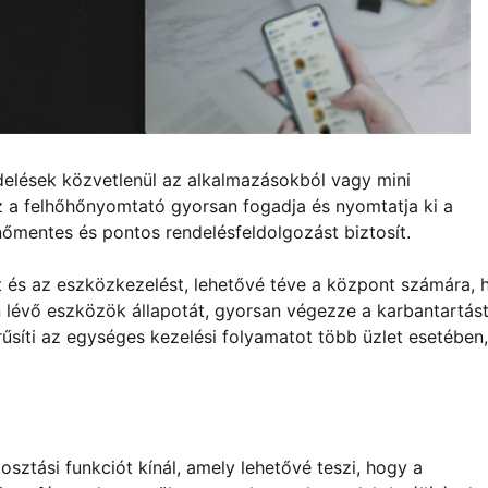
delések közvetlenül az alkalmazásokból vagy mini
 a felhőhőnyomtató gyorsan fogadja és nyomtatja ki a
nőmentes és pontos rendelésfeldolgozást biztosít.
t és az eszközkezelést, lehetővé téve a központ számára, 
 lévő eszközök állapotát, gyorsan végezze a karbantartást
űsíti az egységes kezelési folyamatot több üzlet esetében,
sztási funkciót kínál, amely lehetővé teszi, hogy a