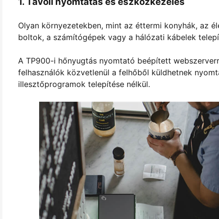
1. Távoli nyomtatás és eszközkezelés
Olyan környezetekben, mint az éttermi konyhák, az él
boltok, a számítógépek vagy a hálózati kábelek telepí
A TP900-i hőnyugtás nyomtató beépített webszerverre
felhasználók közvetlenül a felhőből küldhetnek nyomta
illesztőprogramok telepítése nélkül.