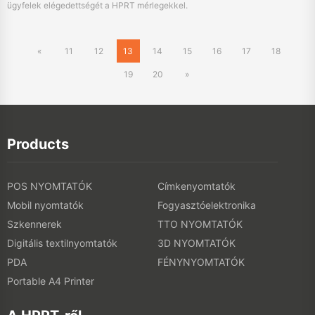
Products
POS NYOMTATÓK
Címkenyomtatók
Mobil nyomtatók
Fogyasztóelektronika
Szkennerek
TTO NYOMTATÓK
Digitális textilnyomtatók
3D NYOMTATÓK
PDA
FÉNYNYOMTATÓK
Portable A4 Printer
A HPRT-ről
A HPRT-ről
Online áruház
Események
Galéria
Kiállítás
Hírek
Blog