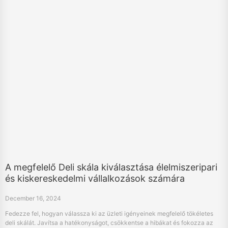
A megfelelő Deli skála kiválasztása élelmiszeripari
és kiskereskedelmi vállalkozások számára
December 16, 2024
Fedezze fel, hogyan válassza ki az üzleti igényeinek megfelelő tökéletes
deli skálát. Javítsa a hatékonyságot, csökkentse a hibákat és fokozza az
ügyfelek elégedettségét a HPRT mérlegekkel.
«
11
12
13
14
15
16
17
18
19
20
»