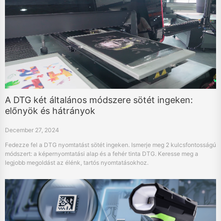
A DTG két általános módszere sötét ingeken:
előnyök és hátrányok
December 27, 2024
Fedezze fel a DTG nyomtatást sötét ingeken. Ismerje meg 2 kulcsfontosságú
módszert: a képernyomtatási alap és a fehér tinta DTG. Keresse meg a
legjobb megoldást az élénk, tartós nyomtatásokhoz.