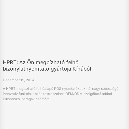
HPRT: Az Ön megbízható felhő
bizonylatnyomtató gyártója Kínából
December 19, 2024
A HPRT megbízható felhőalapú POS nyomtatókat kínál nagy sebességű,
innovatív funkciókkal és testreszabott OEM/ODM szolgáltatásokkal
különböző iparágak számára.