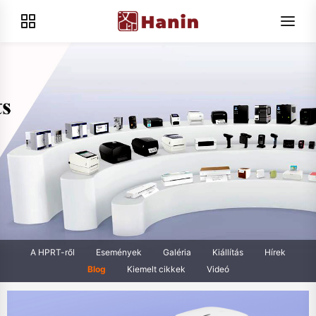
A HPRT-ről
Események
Galéria
Kiállítás
Hírek
Blog
Kiemelt cikkek
Videó