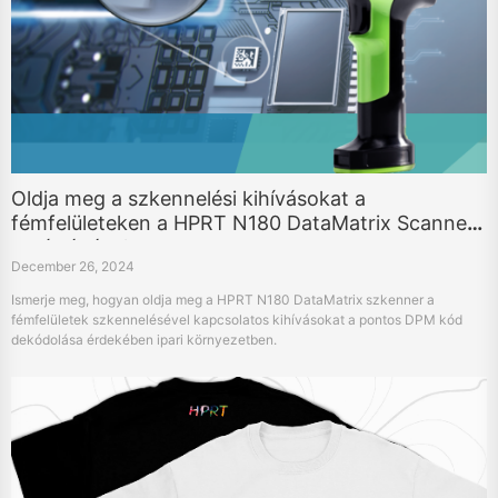
Oldja meg a szkennelési kihívásokat a
fémfelületeken a HPRT N180 DataMatrix Scanner
segítségével
December 26, 2024
Ismerje meg, hogyan oldja meg a HPRT N180 DataMatrix szkenner a
fémfelületek szkennelésével kapcsolatos kihívásokat a pontos DPM kód
dekódolása érdekében ipari környezetben.