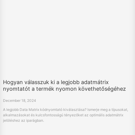
Hogyan válasszuk ki a legjobb adatmátrix
nyomtatót a termék nyomon követhetőségéhez
December 18, 2024
A legjobb Data Matrix kódnyomtató kiválasztása? Ismerje meg a típusokat,
alkalmazásokat és kulcsfontosságú tényezőket az optimális adatmátrix
jelöléshez az iparágban.