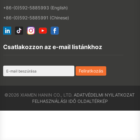
©2026 XIAMEN HANIN CO., LTD.
ADATVÉDELMI NYILATKOZAT
FELHASZNÁLÁSI IDŐ
OLDALTÉRKÉP