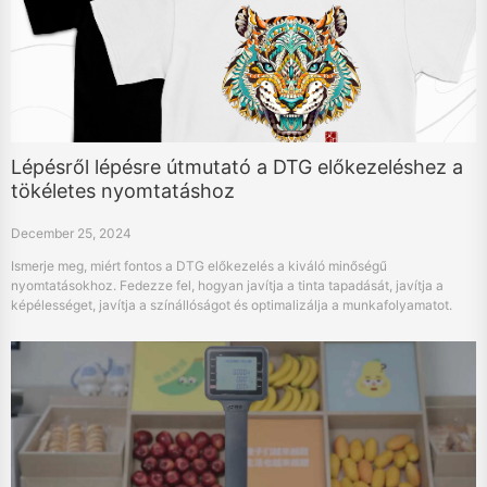
Lépésről lépésre útmutató a DTG előkezeléshez a
tökéletes nyomtatáshoz
December 25, 2024
Ismerje meg, miért fontos a DTG előkezelés a kiváló minőségű
nyomtatásokhoz. Fedezze fel, hogyan javítja a tinta tapadását, javítja a
képélességet, javítja a színállóságot és optimalizálja a munkafolyamatot.