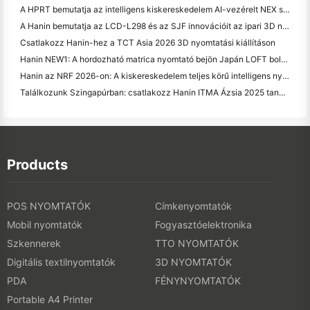
A HPRT bemutatja az intelligens kiskereskedelem AI-vezérelt NEX sorozatát a CHINASHOP 2026-on
A Hanin bemutatja az LCD-L298 és az SJF innovációit az ipari 3D nyomtatáshoz a TCT Asia 2026-on
Csatlakozz Hanin-hez a TCT Asia 2026 3D nyomtatási kiállításon
Hanin NEW1: A hordozható matrica nyomtató bejön Japán LOFT boltjaiba
Hanin az NRF 2026-on: A kiskereskedelem teljes körű intelligens nyomtatási megoldásaival
Találkozunk Szingapúrban: csatlakozz Hanin ITMA Ázsia 2025 tanúja a legújabb digitális nyomtatási technológia
Products
POS NYOMTATÓK
Címkenyomtatók
Mobil nyomtatók
Fogyasztóelektronika
Szkennerek
TTO NYOMTATÓK
Digitális textilnyomtatók
3D NYOMTATÓK
PDA
FÉNYNYOMTATÓK
Portable A4 Printer