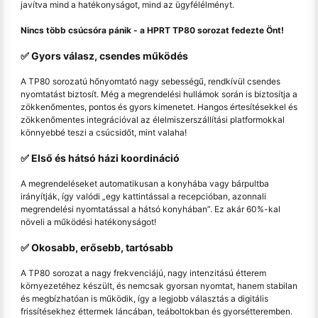
javítva mind a hatékonyságot, mind az ügyfélélményt.
Nincs több csúcsóra pánik - a HPRT TP80 sorozat fedezte Önt!
✅ Gyors válasz, csendes működés
A TP80 sorozatú hőnyomtató nagy sebességű, rendkívül csendes
nyomtatást biztosít. Még a megrendelési hullámok során is biztosítja a
zökkenőmentes, pontos és gyors kimenetet. Hangos értesítésekkel és
zökkenőmentes integrációval az élelmiszerszállítási platformokkal
könnyebbé teszi a csúcsidőt, mint valaha!
✅ Első és hátsó házi koordináció
A megrendeléseket automatikusan a konyhába vagy bárpultba
irányítják, így valódi „egy kattintással a recepcióban, azonnali
megrendelési nyomtatással a hátsó konyhában”. Ez akár 60%-kal
növeli a működési hatékonyságot!
✅ Okosabb, erősebb, tartósabb
A TP80 sorozat a nagy frekvenciájú, nagy intenzitású étterem
környezetéhez készült, és nemcsak gyorsan nyomtat, hanem stabilan
és megbízhatóan is működik, így a legjobb választás a digitális
frissítésekhez éttermek láncában, teáboltokban és gyorsétteremben.