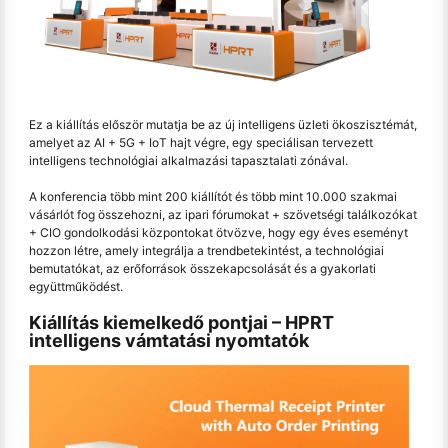
Ez a kiállítás először mutatja be az új intelligens üzleti ökoszisztémát,
amelyet az AI + 5G + IoT hajt végre, egy speciálisan tervezett
intelligens technológiai alkalmazási tapasztalati zónával.
A konferencia több mint 200 kiállítót és több mint 10.000 szakmai
vásárlót fog összehozni, az ipari fórumokat + szövetségi találkozókat
+ CIO gondolkodási központokat ötvözve, hogy egy éves eseményt
hozzon létre, amely integrálja a trendbetekintést, a technológiai
bemutatókat, az erőforrások összekapcsolását és a gyakorlati
együttműködést.
Kiállítás kiemelkedő pontjai – HPRT
intelligens vámtatási nyomtatók