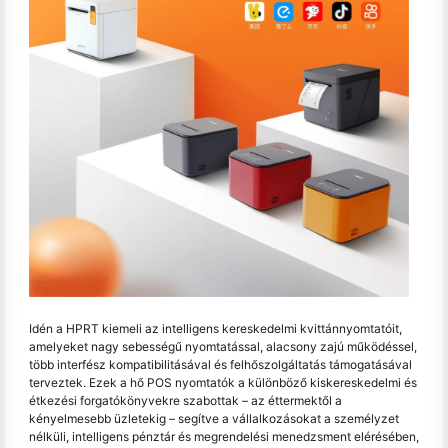
Idén a HPRT kiemeli az intelligens kereskedelmi kvittánnyomtatóit,
amelyeket nagy sebességű nyomtatással, alacsony zajú működéssel,
több interfész kompatibilitásával és felhőszolgáltatás támogatásával
terveztek. Ezek a hő POS nyomtatók a különböző kiskereskedelmi és
étkezési forgatókönyvekre szabottak – az éttermektől a
kényelmesebb üzletekig – segítve a vállalkozásokat a személyzet
nélküli, intelligens pénztár és megrendelési menedzsment elérésében,