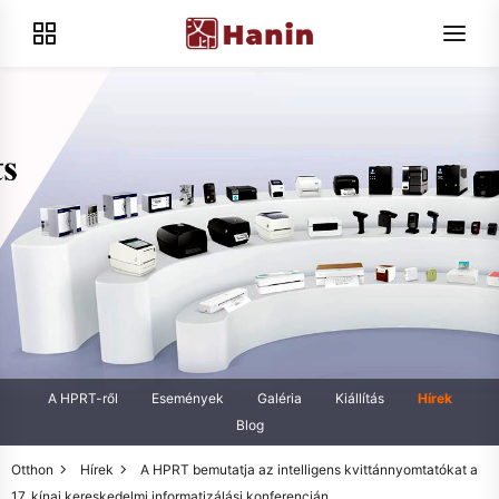
A HPRT-ről
Események
Galéria
Kiállítás
Hírek
Blog
Otthon
Hírek
A HPRT bemutatja az intelligens kvittánnyomtatókat a
17. kínai kereskedelmi informatizálási konferencián