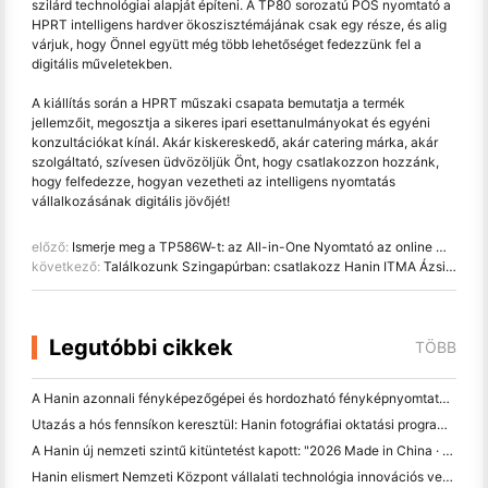
szilárd technológiai alapját építeni. A TP80 sorozatú POS nyomtató a
HPRT intelligens hardver ökoszisztémájának csak egy része, és alig
várjuk, hogy Önnel együtt még több lehetőséget fedezzünk fel a
digitális műveletekben.
A kiállítás során a HPRT műszaki csapata bemutatja a termék
jellemzőit, megosztja a sikeres ipari esettanulmányokat és egyéni
konzultációkat kínál. Akár kiskereskedő, akár catering márka, akár
szolgáltató, szívesen üdvözöljük Önt, hogy csatlakozzon hozzánk,
hogy felfedezze, hogyan vezetheti az intelligens nyomtatás
vállalkozásának digitális jövőjét!
előző:
Ismerje meg a TP586W-t: az All-in-One Nyomtató az online megrendelésekhez
következő:
Találkozunk Szingapúrban: csatlakozz Hanin ITMA Ázsia 2025 tanúja a legújabb digitális nyomtatási technológia
Legutóbbi cikkek
TÖBB
A Hanin azonnali fényképezőgépei és hordozható fényképnyomtatók erős érdeklődést vonznak az IEAE Shenzhen 2026-on
Utazás a hós fennsíkon keresztül: Hanin fotográfiai oktatási programokat hozott a gyerekeknek Qamdóban
A Hanin új nemzeti szintű kitüntetést kapott: "2026 Made in China · Megbízható márka a fogyasztók által"
Hanin elismert Nemzeti Központ vállalati technológia innovációs vezetés