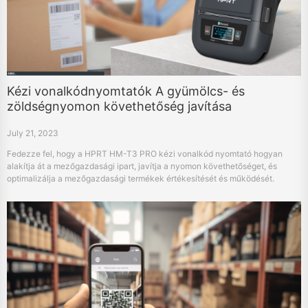
Kézi vonalkódnyomtatók A gyümölcs- és
zöldségnyomon követhetőség javítása
July 21, 2023
Fedezze fel, hogy a HPRT HM-T3 PRO kézi vonalkód nyomtató hogyan
alakítja át a mezőgazdasági ipart, javítja a nyomon követhetőséget, és
optimalizálja a mezőgazdasági termékek értékesítését és működését.