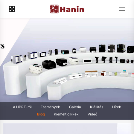
A HPRT-ről
Események
Galéria
Kiállítás
Hírek
Blog
Kiemelt cikkek
Videó