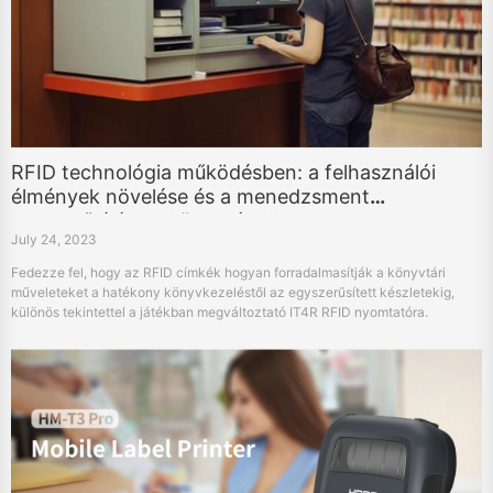
RFID technológia működésben: a felhasználói
élmények növelése és a menedzsment
korszerűsítése a könyvtárakban
July 24, 2023
Fedezze fel, hogy az RFID címkék hogyan forradalmasítják a könyvtári
műveleteket a hatékony könyvkezeléstől az egyszerűsített készletekig,
különös tekintettel a játékban megváltoztató IT4R RFID nyomtatóra.