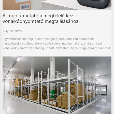
Átfogó útmutató a megfelelő kézi
vonalkódnyomtató megtalálásához
July 18, 2023
Egyszerűsítse iparági tevékenységét fejlett vonalkód nyomtatási
megoldásokkal. Útmutatónk segítségével navigálhat a számtalan kézi
vonalkódnyomtató lehetőség között, biztosítva, hogy megalapozott döntést
hozzon, amely megfelel az Ön speciális igényeinek.