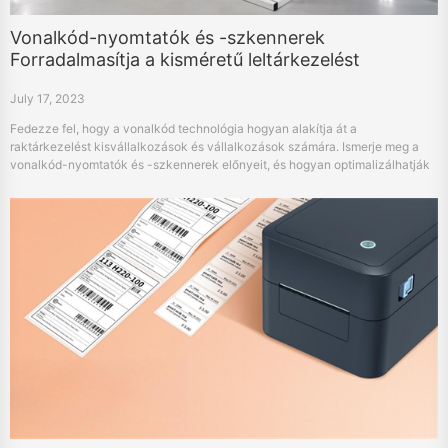
Vonalkód-nyomtatók és -szkennerek
Forradalmasítja a kisméretű leltárkezelést
July 17, 2023
Fedezze fel, hogy a vonalkód technológia hogyan alakítja át a
raktárkezelést kisvállalkozások és vállalkozások számára. Ismerje meg a
vonalkód-nyomtatók és -szkennerek előnyeit, és hogyan optimalizálhatják
a készletvezérlést.