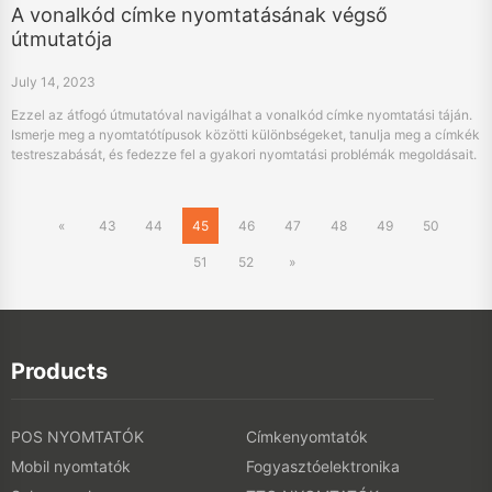
A vonalkód címke nyomtatásának végső
útmutatója
July 14, 2023
Ezzel az átfogó útmutatóval navigálhat a vonalkód címke nyomtatási táján.
Ismerje meg a nyomtatótípusok közötti különbségeket, tanulja meg a címkék
testreszabását, és fedezze fel a gyakori nyomtatási problémák megoldásait.
Válassza a HPRT-t a testreszabott, iparágspecifikus vonalkódnyomtatási
megoldásokhoz.
«
43
44
45
46
47
48
49
50
51
52
»
Products
POS NYOMTATÓK
Címkenyomtatók
Mobil nyomtatók
Fogyasztóelektronika