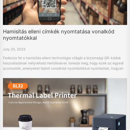
Hamisítás elleni címkék nyomtatása vonalkód
nyomtatókkal
July 20, 2023
Fedezze fel a hamisítás elleni technológia világát a biztonsági QR-kódok
használatának mélyreható merülésével. Ismerje meg, hogy ezek az egyedi
azonosítók, amelyeket fejlett vonalkód-nyomtatókkal nyomtattak, hogyan
segítenek a hamisított áruk globális problémájának leküzdésében. Ismerje
meg a biztonsági címkék létrehozásának, nyomtatásának és használatának
folyamatát, és fedezze fel, hogyan alakítják a márkavédelem jövőjét.