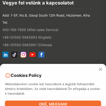
Vegye fel velünk a kapcsolatot
Add: 1-5F, No.8, Gaoqi South 12th Road, Hsziamen, Kína
Tel:
400-766-7666 (After-sales Service)
+86-(0)592-5885993 (English)
+86-(0)592-5885991 (Chinese)
Csatlakozzon az e-mail listánkhoz
Cookies Policy
Kapcsolatfelv
Weboldalunkon cookie-kat használunk a legjobb felhasználói
élmény érdekében. Az oldal használatával Ön elfogadja a cookie-
k használatát.
©2026 XIAMEN HANIN CO., LTD.
ADATVÉDELMI NYILATKOZAT
OKÉ, MEGVAN!