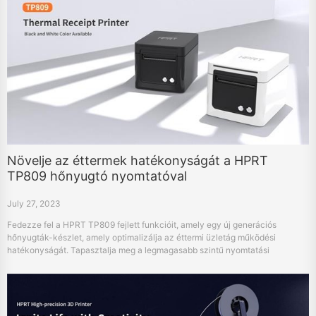
Növelje az éttermek hatékonyságát a HPRT
TP809 hőnyugtó nyomtatóval
July 27, 2023
Fedezze fel a HPRT TP809 fejlett funkcióit, amely egy új generációs
hőnyugták-készlet, amely optimalizálja az éttermi üzletág működési
hatékonyságát. Tapasztalja meg a legmagasabb szintű nyomtatási
minőséget és funkcionalitási kialakítást a jobb ügyfélelégedettség
érdekében.