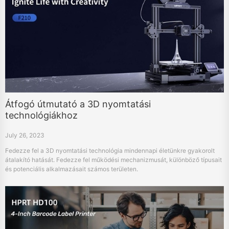
Átfogó útmutató a 3D nyomtatási
technológiákhoz
July 26, 2023
Fedezze fel a 3D nyomtatási technológia mindennapi életünkre gyakorolt
átalakító hatását. Fedezze fel működési mechanizmusát, különböző típusait
és potenciális alkalmazásait számos területen.