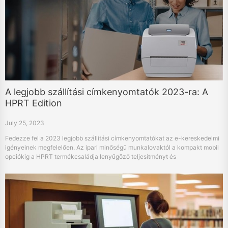
A legjobb szállítási címkenyomtatók 2023-ra: A
HPRT Edition
July 25, 2023
Fedezze fel a 2023 legjobb szállítási címkenyomtatókat az e-kereskedelmi
igényeinek megfelelően. Az ipari minőségű munkalovaktól a kompakt mobil
opciókig a HPRT termékcsaládja lenyűgöző teljesítményt és
figyelemreméltó kompatibilitást nyújt.