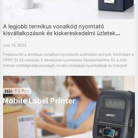
A legjobb termikus vonalkód nyomtató
kisvállalkozások és kiskereskedelmi üzletek
számára
July 19, 2023
Fedezze fel a termikus vonalkód nyomtatók számtalan előnyét, különösen a
HPRT SL32 sorozatú 3 hüvelykes nyomtatóra összpontosítva. Ez a cikk
kiemeli költséghatékonyságát, kiváló minőségű nyomtatását és kiterjedt
alkalmazásait különböző iparágakban, például ruházati üzletekben,
könyvesboltokban, boltokban és ajándékboltokban. Fedezze fel, hogy a
hatékony és megbízható eszközbe történő befektetés hogyan növelheti
kisvállalkozási tevékenységét.