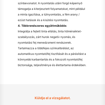
színbevonatot. A nyomtatás utáni forgó képernyő
támogatja a kiterjesztett folyamatokat, mint például
a minta igazítása, a túlnyomtatás, a fém arany /
ezüst hatások és a kisütési nyomtatás.
4. Többrendszeres együttműködés
Integrálja a fejlett tinta ellátás, tinta hőmérséklet-
szabályozás, zárt hurok negatív nyomás, és
nyomtatási fej menedzsment rendszerek.
Tartalmazza a többfejes színkalibrálást, az
automatikus nyomtatófej tisztítását és a párásítást a
könnyebb karbantartás és a fokozott nyomtatófej
biztonsága, teljesítménye és élettartama érdekében.
Küldje el a vizsgálatot.