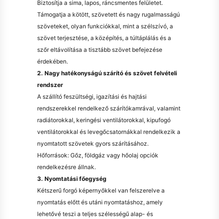
Biztosítja a sima, lapos, ráncsmentes felületet.
Támogatja a kötött, szövetett és nagy rugalmasságú
szöveteket, olyan funkciókkal, mint a szélszívó, a
szövet terjesztése, a középítés, a túltáplálás és a
szőr eltávolítása a tisztább szövet befejezése
érdekében.
2. Nagy hatékonyságú szárító és szövet felvételi
rendszer
A szállító feszültségi, igazítási és hajtási
rendszerekkel rendelkező szárítókamrával, valamint
radiátorokkal, keringési ventilátorokkal, kipufogó
ventilátorokkal és levegőcsatornákkal rendelkezik a
nyomtatott szövetek gyors szárításához.
Hőforrások: Gőz, földgáz vagy hőolaj opciók
rendelkezésre állnak.
3. Nyomtatási főegység
Kétszerű forgó képernyőkkel van felszerelve a
nyomtatás előtt és utáni nyomtatáshoz, amely
lehetővé teszi a teljes szélességű alap- és