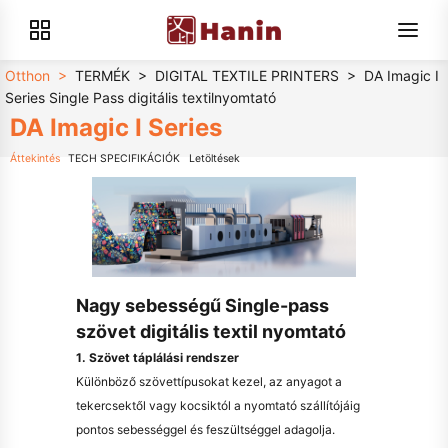
Otthon
>
TERMÉK
>
DIGITAL TEXTILE PRINTERS
>
DA Imagic I
Series Single Pass digitális textilnyomtató
DA Imagic I Series
Áttekintés
TECH SPECIFIKÁCIÓK
Letöltések
Nagy sebességű Single-pass
szövet digitális textil nyomtató
1. Szövet táplálási rendszer
Különböző szövettípusokat kezel, az anyagot a
tekercsektől vagy kocsiktól a nyomtató szállítójáig
pontos sebességgel és feszültséggel adagolja.