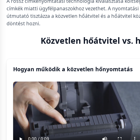
A rossz címkenyomtatási technológia kiválasztása költsé
címkék miatti ügyfélpanaszokhoz vezethet. A nyomtatási 
útmutató tisztázza a közvetlen hőátvitel és a hőátvitel k
döntést hozni.
Közvetlen hőátvitel vs. 
Hogyan működik a közvetlen hőnyomtatás