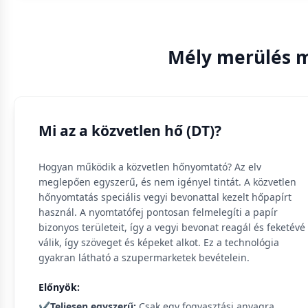
Mély merülés m
Mi az a közvetlen hő (DT)?
Hogyan működik a közvetlen hőnyomtató? Az elv
meglepően egyszerű, és nem igényel tintát. A közvetlen
hőnyomtatás speciális vegyi bevonattal kezelt hőpapírt
használ. A nyomtatófej pontosan felmelegíti a papír
bizonyos területeit, így a vegyi bevonat reagál és feketévé
válik, így szöveget és képeket alkot. Ez a technológia
gyakran látható a szupermarketek bevételein.
Előnyök:
✔️
Teljesen egyszerű:
Csak egy fogyasztási anyagra