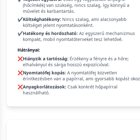
(hőcímkék) van szükség, nincs szalag, így könnyű a
művelet és karbantartás.
✔️
Költséghatékony:
Nincs szalag, ami alacsonyabb
költséget jelent nyomtatásonként.
✔️
Hatékony és hordozható:
Az egyszerű mechanizmus
kompakt, mobil nyomtatóterveket tesz lehetővé.
Hátrányai:
❌
Hiányzik a tartósság:
Érzékeny a fényre és a hőre;
elhalványul és sárga hosszú expozícióval.
❌
Nyomtatófej kopás:
A nyomtatófej közvetlen
érintkezésben van a papírral, ami gyorsabb kopást okoz
❌
Anyagkorlátozások:
Csak konkrét hőpapírral
használható.