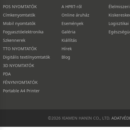
POS NYOMTATÓK
A HPRT-ről
Élelmiszer
Címkenyomtatók
Online áruház
Kiskereske
Mobil nyomtatók
Események
Logisztikai
Fogyasztóelektronika
Galéria
Egészségüg
Szkennerek
Kiállítás
TTO NYOMTATÓK
Hírek
Digitális textilnyomtatók
Blog
3D NYOMTATÓK
PDA
FÉNYNYOMTATÓK
Portable A4 Printer
©2026 XIAMEN HANIN CO., LTD.
ADATVÉD