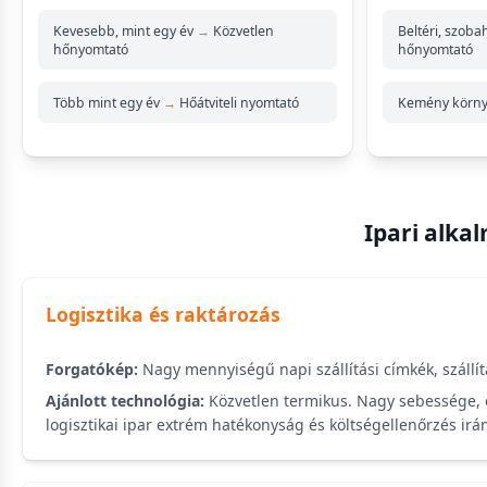
Kevesebb, mint egy év
→
Közvetlen
Beltéri, szob
hőnyomtató
hőnyomtató
Több mint egy év
→
Hőátviteli nyomtató
Kemény körn
Ipari alka
Logisztika és raktározás
Forgatókép:
Nagy mennyiségű napi szállítási címkék, szállítá
Ajánlott technológia:
Közvetlen termikus. Nagy sebessége, 
logisztikai ipar extrém hatékonyság és költségellenőrzés irá