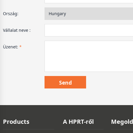
Ország:
Vállalat neve :
Üzenet:
*
Products
A HPRT-ről
Megold