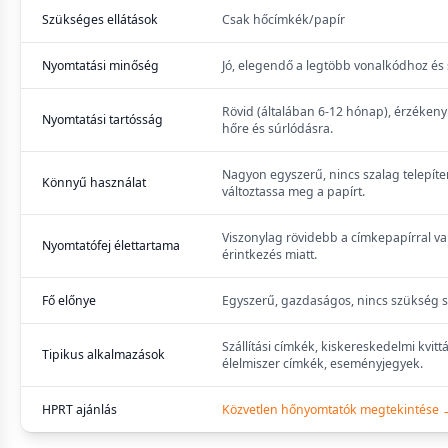
Szükséges ellátások
Csak hőcímkék/papír
Nyomtatási minőség
Jó, elegendő a legtöbb vonalkódhoz és
Rövid (általában 6-12 hónap), érzékeny 
Nyomtatási tartósság
hőre és súrlódásra.
Nagyon egyszerű, nincs szalag telepíte
Könnyű használat
változtassa meg a papírt.
Viszonylag rövidebb a címkepapírral va
Nyomtatófej élettartama
érintkezés miatt.
Fő előnye
Egyszerű, gazdaságos, nincs szükség 
Szállítási címkék, kiskereskedelmi kvittá
Tipikus alkalmazások
élelmiszer címkék, eseményjegyek.
HPRT ajánlás
Közvetlen hőnyomtatók megtekintése 