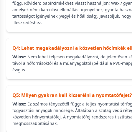
függ. Röviden: papírcímkékhez viaszt használjon; Wax / gya
amelyek némi karcolási ellenállást igényelnek; gyanta haszná
tartósságot igényelnek (vegyi és hőállóság). Javasoljuk, hog
illeszkedéshez.
Q4: Lehet megakadályozni a közvetlen hőcímkék el
Válasz:
Nem lehet teljesen megakadályozni, de jelentősen késl
távol a hőforrásoktól és a műanyagoktól (például a PVC-map
évig is.
Q5: Milyen gyakran kell kicserélni a nyomtatófejet?
Válasz:
Ez számos tényezőtől függ: a teljes nyomtatási térfog
fogyasztási anyagok minősége. Általában a szalag védő rétege
közvetlen hőnyomtatófej. A nyomtatófej rendszeres tisztít
meghosszabbításának.