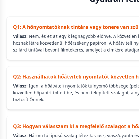
Q1: A hőnyomtatóknak tintára vagy tonere van sz
Válasz:
Nem, és ez az egyik legnagyobb előnye. A közvetlen 
hoznak létre közvetlenül hőérzékeny papíron. A hőátviteli n
szilárd tintával bevont filmtekercs, amelyet a címkére átadja
Q2: Használhatok hőátviteli nyomtatót közvetlen 
Válasz:
Igen, a hőátviteli nyomtatók túlnyomó többsége (péld
közvetlen hőpapírt töltött be, és nem telepített szalagot, 
biztosít Önnek.
Q3: Hogyan válasszam ki a megfelelő szalagot a h
Válasz:
Három fő típusú szalag létezik: viasz, viasz/gyanta é